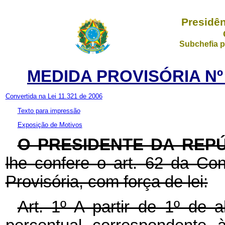
Presidên
Subchefia p
MEDIDA PROVISÓRIA Nº 
Convertida na Lei 11.321 de 2006
Texto para impressão
Exposição de Motivos
O PRESIDENTE DA REP
lhe confere o art. 62 da Con
Provisória, com força de lei:
Art. 1º A partir de 1º de 