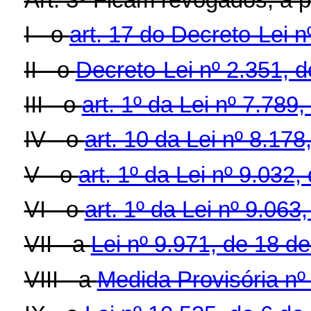
I - o
art. 17 do Decreto-Lei 
II - o
Decreto-Lei nº 2.351, 
III - o
art. 1º da Lei nº 7.789
IV - o
art. 10 da Lei nº 8.17
V - o
art. 1º da Lei nº 9.032,
VI - o
art. 1º da Lei nº 9.063
VII - a
Lei nº 9.971, de 18 d
VIII - a
Medida Provisória nº