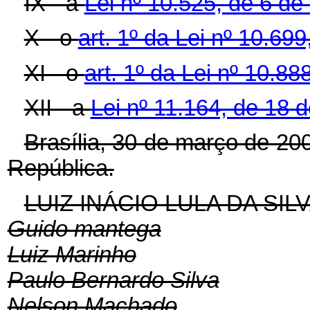
IX - a
Lei nº 10.525, de 6 de
X - o
art. 1º da Lei nº 10.699
XI - o
art. 1º da Lei nº 10.8
XII - a
Lei nº 11.164, de 18 
Brasília, 30 de março de 20
República.
LUIZ INÁCIO LULA DA SIL
Guido mantega
Luiz Marinho
Paulo Bernardo Silva
Nelson Machado