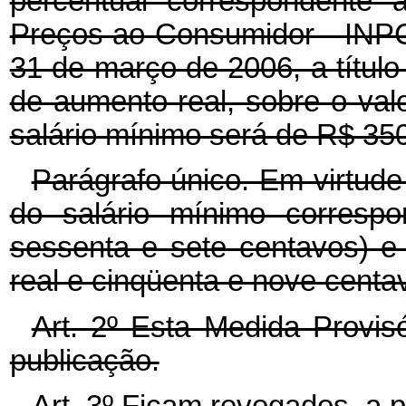
percentual correspondente 
Preços ao Consumidor - INPC
31 de março de 2006, a título 
de aumento real, sobre o valo
salário mínimo será de R$ 350
Parágrafo único. Em virtude 
do salário mínimo corresp
sessenta e sete centavos) e
real e cinqüenta e nove centa
Art. 2º Esta Medida Provis
publicação.
Art. 3º Ficam revogados, a pa