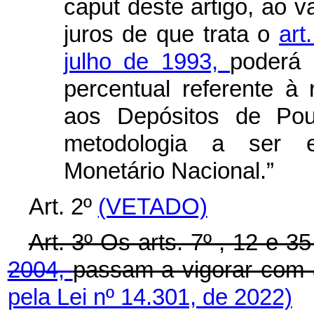
caput
deste artigo, ao v
juros de que trata o
art
julho de 1993,
poderá 
percentual referente à
aos Depósitos de Pou
metodologia a ser e
Monetário Nacional.”
Art. 2º
(VETADO)
Art. 3º Os arts. 7º , 12 e 3
2004,
passam a vigorar com 
pela Lei nº 14.301, de 2022)