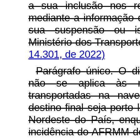
a sua inclusão nos re
mediante a informação
sua suspensão ou ise
Ministério dos Trans
14.301, de 2022)
Parágrafo único. O d
não se aplica às m
transportadas na nav
destino final seja porto
Nordeste do País, enqu
incidência do AFRMM d