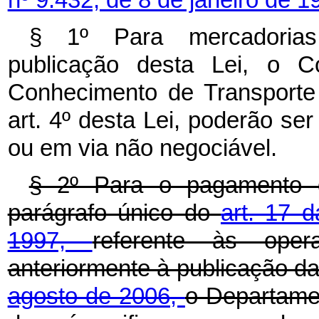
§ 1º Para mercadorias 
publicação desta Lei, o 
Conhecimento de Transporte 
art. 4º desta Lei, poderão se
ou em via não negociável.
§ 2º Para o pagamento d
parágrafo único do
art. 17 d
1997,
referente às oper
anteriormente à publicação d
agosto de 2006,
o Departame