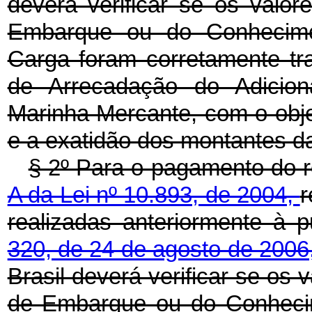
deverá verificar se os valo
Embarque ou do Conhecimen
Carga foram corretamente tra
de Arrecadação do Adicio
Marinha Mercante, com o objet
e a exatidão dos montantes d
§ 2º Para o pagamento do r
A da Lei nº 10.893, de 2004,
r
realizadas anteriormente à 
320, de 24 de agosto de 2006
Brasil deverá verificar se os
de Embarque ou do Conhecim