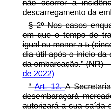
não ocorrer a incidê
descarregamento da em
§ 2º Nos casos enqu
em que o tempo de trav
igual ou menor a 5 (cinc
dia útil após o início 
da embarcação.” (NR)
de 2022)
“
Art. 12.
A Secretari
desembaraçará mercado
autorizará a sua saída 