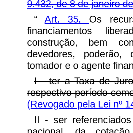
9.432, de 8 de janeiro d
“
Art. 35.
Os recu
financiamentos lib
construção, bem co
devedores, poderão,
tomador e o agente finan
I - ter a Taxa de Ju
respectivo período com
(Revogado pela Lei nº 1
II - ser referenciado
nacional, da cotação