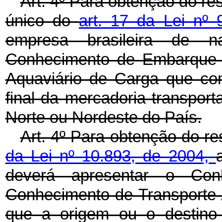
Art. 4º Para obtenção do re
único do
art. 17 da Lei nº
empresa brasileira de n
Conhecimento de Embarque 
Aquaviário de Carga que co
final da mercadoria transport
Norte ou Nordeste do País.
Art. 4º Para obtenção do r
da Lei nº 10.893, de 2004,
deverá apresentar o Co
Conhecimento de Transporte
que a origem ou o destino 