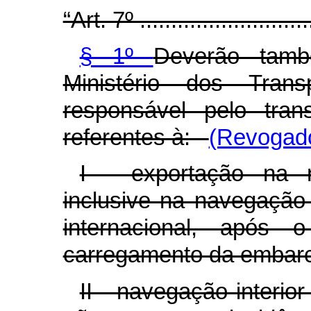
“Art. 7º ............................
§ 1º
Deverão tamb
Ministério dos Trans
responsável pelo tran
referentes à:
(Revogado
I - exportação na 
inclusive na navegação 
internacional, após
carregamento da embarc
II - navegação interio