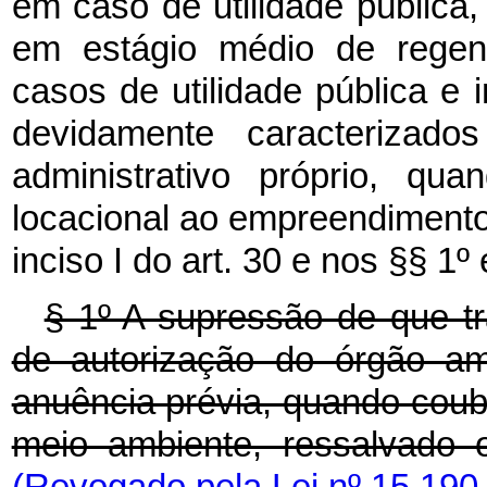
em caso de utilidade pública
em estágio médio de regen
casos de utilidade pública e 
devidamente caracterizad
administrativo próprio, quan
locacional ao empreendimento
inciso I do art. 30 e nos §§ 1º 
§ 1º A supressão de que tr
de autorização do órgão am
anuência prévia, quando coube
meio ambiente, ressalvado 