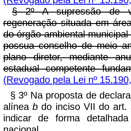
(Revogado pela Lei nº 15.190
§ 2º A supressão de v
regeneração situada em áre
do órgão ambiental municipal
possua conselho de meio amb
plano diretor, mediante an
estadual competente funda
(Revogado pela Lei nº 15.190
§ 3º Na proposta de declara
alínea
b
do inciso VII do art
indicar de forma detalhada
nacional.