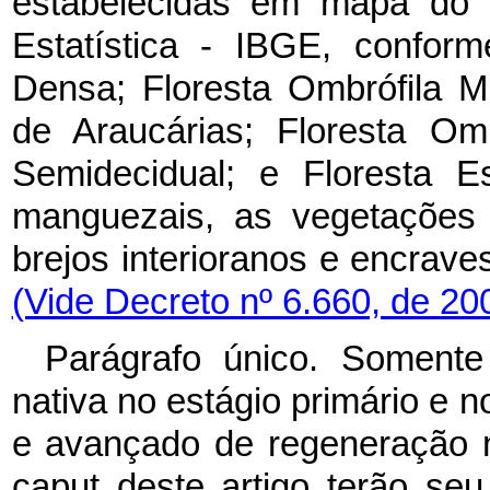
estabelecidas em mapa do In
Estatística - IBGE, conform
Densa; Floresta Ombrófila 
de Araucárias; Floresta Omb
Semidecidual; e Floresta E
manguezais, as vegetações 
brejos interioranos e en
(Vide Decreto nº 6.660, de 20
Parágrafo único. Soment
nativa no estágio primário e n
e avançado de regeneração n
caput deste artigo terão se