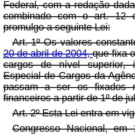
Federal, com a redação dada
combinado com o art. 12 
promulgo a seguinte Lei:
Art. 1º Os valores constan
20 de abril de 2004,
que fixa 
cargos de nível superior, 
Especial de Cargos da Agência
passam a ser os fixados n
financeiros a partir de 1º de j
Art. 2º Esta Lei entra em vi
Congresso Nacional, em