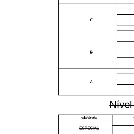
C
B
A
Nível
CLASSE
ESPECIAL