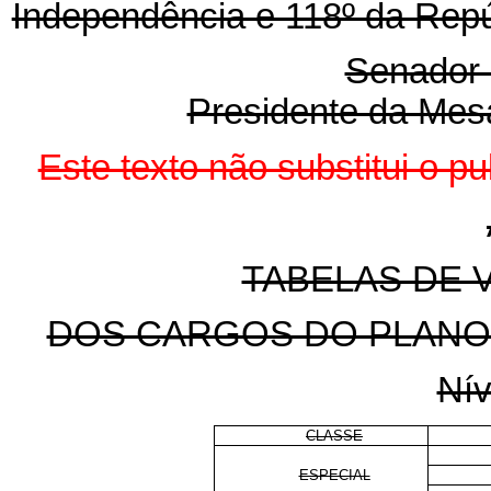
Independência e 118º da Repú
Senador 
Presidente da Mes
Este texto não substitui o p
TABELAS DE 
DOS CARGOS DO PLANO 
Nív
CLASSE
ESPECIAL