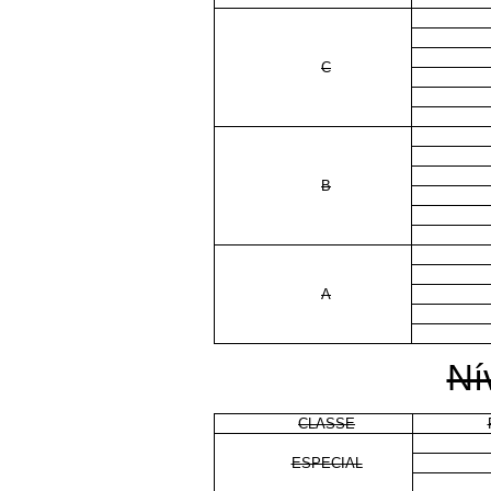
C
B
A
Nív
CLASSE
ESPECIAL