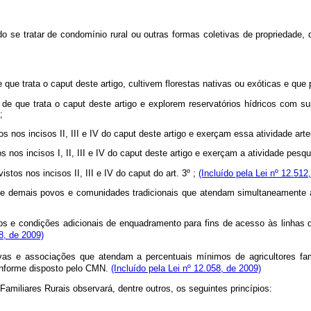
do se tratar de condomínio rural ou outras formas coletivas de propriedade, 
e que trata o
caput
deste artigo, cultivem florestas nativas ou exóticas e q
 de que trata o
caput
deste artigo e explorem reservatórios hídricos com su
;
s nos incisos II, III e IV do
caput
deste artigo e exerçam essa atividade arte
nos incisos I, II, III e IV do
caput
deste artigo e exerçam a atividade pesqu
tos nos incisos II, III e IV do caput do art. 3º ;
(Incluído pela Lei nº 12.512
e demais povos e comunidades tradicionais que atendam simultaneamente aos 
s e condições adicionais de enquadramento para fins de acesso às linhas de
58, de 2009)
ivas e associações que atendam a percentuais mínimos de agricultores f
conforme disposto pelo CMN.
(Incluído pela Lei nº 12.058, de 2009)
Familiares Rurais observará, dentre outros, os seguintes princípios: