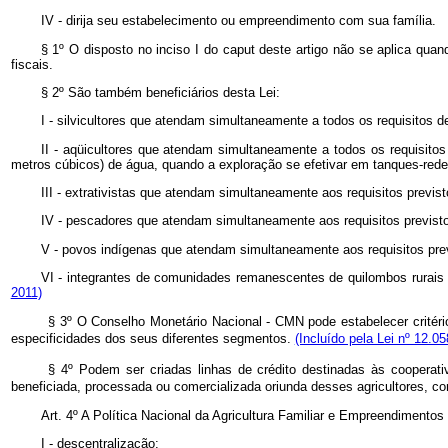
IV - dirija seu estabelecimento ou empreendimento com sua família.
§ 1º O disposto no inciso I do
caput
deste artigo não se aplica quan
fiscais.
§ 2º São também beneficiários desta Lei:
I - silvicultores que atendam simultaneamente a todos os requisitos d
II - aqüicultores que atendam simultaneamente a todos os requisitos
metros cúbicos) de água, quando a exploração se efetivar em tanques-rede
III - extrativistas que atendam simultaneamente aos requisitos previsto
IV - pescadores que atendam simultaneamente aos requisitos previstos 
V - povos indígenas que atendam simultaneamente aos requisitos previs
VI - integrantes de comunidades remanescentes de quilombos rurais 
2011)
§ 3º O Conselho Monetário Nacional - CMN pode estabelecer critério
especificidades dos seus diferentes segmentos.
(Incluído pela Lei nº 12.0
§ 4º Podem ser criadas linhas de crédito destinadas às cooperat
beneficiada, processada ou comercializada oriunda desses agricultores, 
Art. 4º A Política Nacional da Agricultura Familiar e Empreendimentos 
I - descentralização;