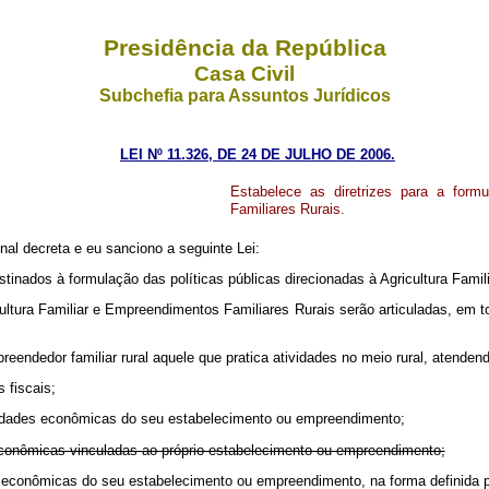
Presidência da República
Casa Civil
Subchefia para Assuntos Jurídicos
LEI Nº 11.326, DE 24 DE JULHO DE 2006.
Estabelece as diretrizes para a form
Familiares Rurais.
al decreta e eu sanciono a seguinte Lei:
stinados à formulação das políticas públicas direcionadas à Agricultura Fami
cultura Familiar e Empreendimentos Familiares Rurais serão articuladas, em 
mpreendedor familiar rural aquele que pratica atividades no meio rural, atende
 fiscais;
tividades econômicas do seu estabelecimento ou empreendimento;
s econômicas vinculadas ao próprio estabelecimento ou empreendimento;
des econômicas do seu estabelecimento ou empreendimento, na forma definida