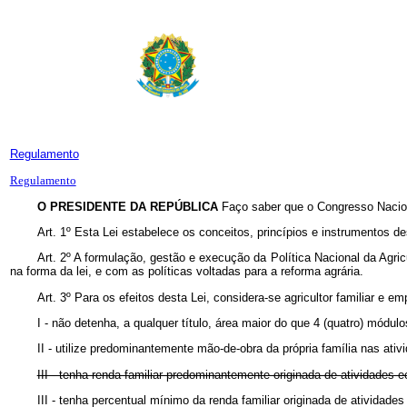
Regulamento
Regulamento
O PRESIDENTE DA REPÚBLICA
Faço saber que o Congresso Nacion
Art. 1º
Esta Lei estabelece os conceitos, princípios e instrumentos de
Art. 2º A formulação, gestão e execução da Política Nacional da Agri
na forma da lei, e com as políticas voltadas para a reforma agrária.
Art. 3º Para os efeitos desta Lei, considera-se agricultor familiar e e
I - não detenha, a qualquer título, área maior do que 4 (quatro) módulos
II - utilize predominantemente mão-de-obra da própria família nas a
III - tenha renda familiar predominantemente originada de atividade
III - tenha percentual mínimo da renda familiar originada de ativida