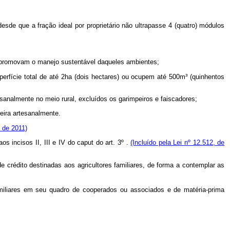
desde que a fração ideal por proprietário não ultrapasse 4 (quatro) módulos
ue promovam o manejo sustentável daqueles ambientes;
perfície total de até 2ha (dois hectares) ou ocupem até 500m³ (quinhentos
sanalmente no meio rural, excluídos os garimpeiros e faiscadores;
eira artesanalmente.
, de 2011)
incisos II, III e IV do caput do art. 3º .
(Incluído pela Lei nº 12.512, de
 crédito destinadas aos agricultores familiares, de forma a contemplar as
amiliares em seu quadro de cooperados ou associados e de matéria-prima