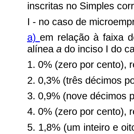
inscritas no Simples cor
I - no caso de microemp
a)
em relação à faixa d
alínea
a
do inciso I do
c
1. 0% (zero por cento), r
2. 0,3% (três décimos po
3. 0,9% (nove décimos po
4. 0% (zero por cento), 
5. 1,8% (um inteiro e oit