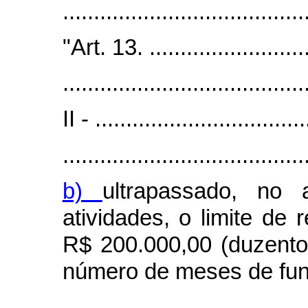
.......................................
"Art. 13. ...........................
.......................................
II - ..................................
.......................................
b)
ultrapassado, no 
atividades, o limite de 
R$ 200.000,00 (duzentos
número de meses de fun
.......................................