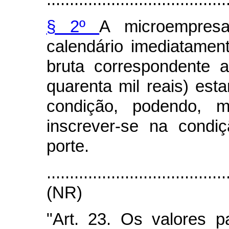
§ 2º
A microempresa
calendário imediatamente
bruta correspondente 
quarenta mil reais) est
condição, podendo, me
inscrever-se na cond
porte.
....................................
(NR)
"Art. 23. Os valores p