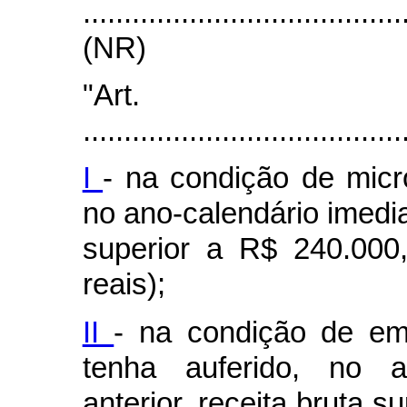
.....................................
(NR)
"Ar
.......................................
I
- na condição de micr
no ano-calendário imedia
superior a R$ 240.000
reais);
II
- na condição de em
tenha auferido, no an
anterior, receita bruta s