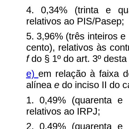
4. 0,34% (trinta e qu
relativos ao PIS/Pasep;
5. 3,96% (três inteiros 
cento), relativos às cont
f
do § 1º do art. 3º desta 
e)
em relação à faixa d
alínea
e
do inciso II do
c
1. 0,49% (quarenta e 
relativos ao IRPJ;
2. 0,49% (quarenta e 