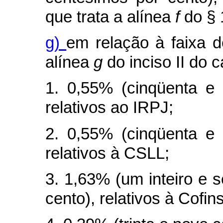
que trata a alínea
f
do § 
g)
em relação à faixa d
alínea
g
do inciso II do
c
1. 0,55% (cinqüenta e 
relativos ao IRPJ;
2. 0,55% (cinqüenta e 
relativos à CSLL;
3. 1,63% (um inteiro e 
cento), relativos à Cofins