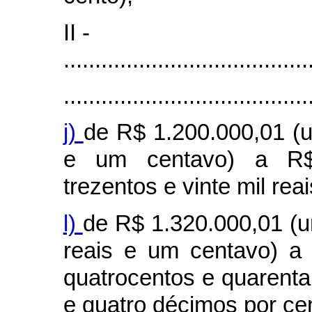
II -
.......................................
.......................................
j)
de R$ 1.200.000,01 (u
e um centavo) a R$ 
trezentos e vinte mil rea
l)
de R$ 1.320.000,01 (um
reais e um centavo) a
quatrocentos e quarenta 
e quatro décimos por cen