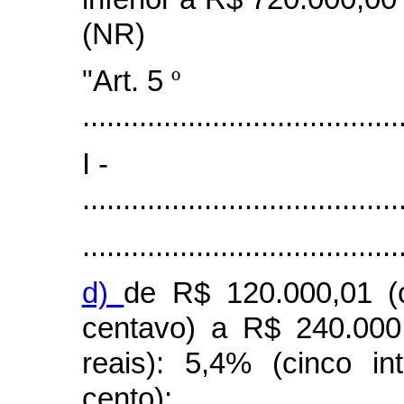
(NR)
"Art. 5
º
.......................................
I -
.......................................
.......................................
d)
de R$ 120.000,01 (c
centavo) a R$ 240.000
reais): 5,4% (cinco i
cento);