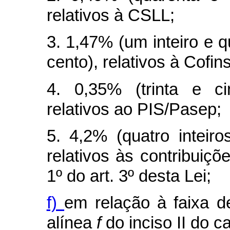
relativos à CSLL;
3. 1,47% (um inteiro e 
cento), relativos à Cofins
4. 0,35% (trinta e ci
relativos ao PIS/Pasep;
5. 4,2% (quatro inteir
relativos às contribuiçõ
1º do art. 3º desta Lei;
f)
em relação à faixa de
alínea
f
do inciso II do
c