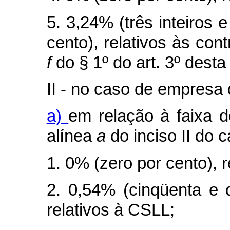
5. 3,24% (três inteiros 
cento), relativos às cont
f
do § 1º do art. 3º desta 
II - no caso de empresa
a)
em relação à faixa d
alínea
a
do inciso II do
c
1. 0% (zero por cento), r
2. 0,54% (cinqüenta e 
relativos à CSLL;