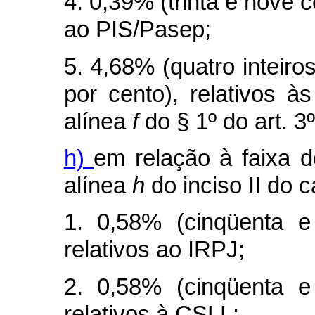
4. 0,39% (trinta e nove c
ao PIS/Pasep;
5. 4,68% (quatro inteiro
por cento), relativos à
alínea
f
do § 1º do art. 3
h)
em relação à faixa d
alínea
h
do inciso II do
c
1. 0,58% (cinqüenta e
relativos ao IRPJ;
2. 0,58% (cinqüenta e
relativos à CSLL;