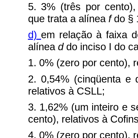
5. 3% (três por cento),
que trata a alínea
f
do § 
d)
em relação à faixa d
alínea
d
do inciso I do
c
1. 0% (zero por cento), r
2. 0,54% (cinqüenta e 
relativos à CSLL;
3. 1,62% (um inteiro e 
cento), relativos à Cofins
4. 0% (zero por cento), 