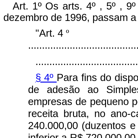
Art. 1º Os arts. 4º , 5º , 9
dezembro de 1996, passam a 
"Art. 4
º
.......................................
.....................................
§ 4º
Para fins do disp
de adesão ao Simple
empresas de pequeno po
receita bruta, no ano-c
240.000,00 (duzentos e 
inferior a R$ 720.000,00 