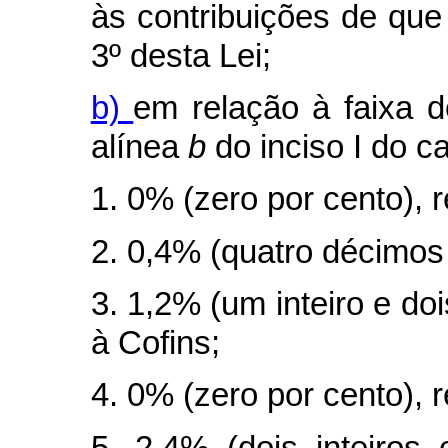
às contribuições de que
3º desta Lei;
b)
em relação à faixa d
alínea
b
do inciso I do
c
1. 0% (zero por cento), r
2. 0,4% (quatro décimos 
3. 1,2% (um inteiro e doi
à Cofins;
4. 0% (zero por cento), 
5. 2,4% (dois inteiros