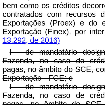
bem como os créditos decorr
contratados com recursos 
Exportações (Proex) e do e
Exportação (Finex), por int
13.292, de 2016)
I - de mandatário desig
Fazenda, no caso de crédi
pagas, no âmbito do SCE, co
Exportação - FGE; e
I - de mandatário desig
Fazenda, no caso de crédi
pagas, no âmbito do SCE 