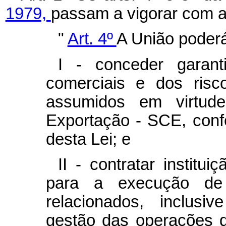
1979,
passam a vigorar com a
"
Art. 4º
A União poder
I - conceder garant
comerciais e dos risco
assumidos em virtud
Exportação - SCE, con
desta Lei; e
II - contratar institu
para a execução de
relacionados, inclusi
gestão das operações d