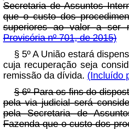
Secretaria de Assuntos Inter
que o custo dos procedimen
superiores ao valor a ser
Provisória nº 701, de 2015)
§ 5º A União estará dispens
cuja recuperação seja consid
remissão da dívida.
(Incluído 
§ 6º Para os fins do dispos
pela via judicial será consid
pela Secretaria de Assunto
Fazenda que o custo dos pro