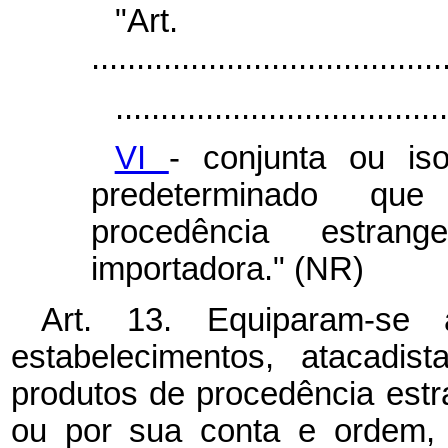
"Ar
.......................................
.....................................
VI
- conjunta ou is
predeterminado qu
procedência estran
importadora." (NR)
Art. 13. Equiparam-se a
estabelecimentos, atacadis
produtos de procedência est
ou por sua conta e ordem, 