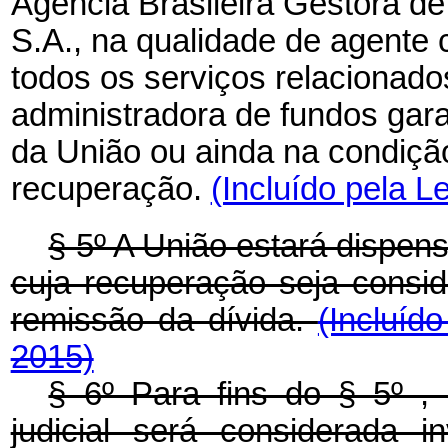
Agência Brasileira Gestora d
S.A., na qualidade de agente 
todos os serviços relacionad
administradora de fundos gar
da União ou ainda na condição
recuperação.
(Incluído pela L
§ 5º A União estará dispens
cuja recuperação seja consid
remissão da dívida.
(Incluíd
2015)
§ 6º Para fins do § 5º , 
judicial será considerada i