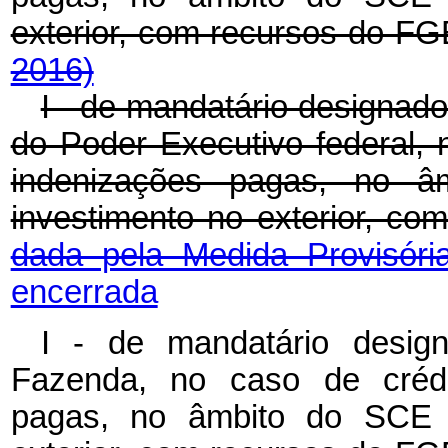
exterior, com recursos do F
2016)
I - de mandatário designado
do Poder Executivo federal, 
indenizações pagas, no 
investimento no exterior,
dada pela Medida Provisóri
encerrada
I - de mandatário desig
Fazenda
, no caso de crédi
pagas, no âmbito do SCE 