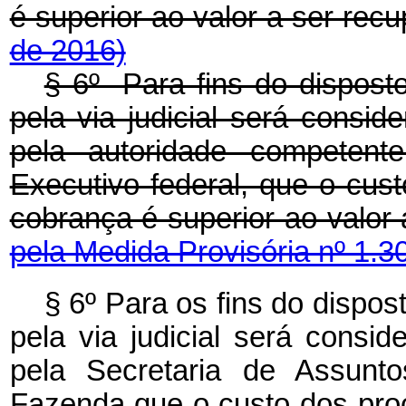
é superior ao valor a ser rec
de 2016)
§ 6º Para fins do disposto
pela via judicial será conside
pela autoridade competent
Executivo federal, que o cus
cobrança é superior ao valo
pela Medida Provisória nº 1.3
§ 6º Para os fins do dispos
pela via judicial será consid
pela Secretaria de Assunto
Fazenda que o custo dos pro