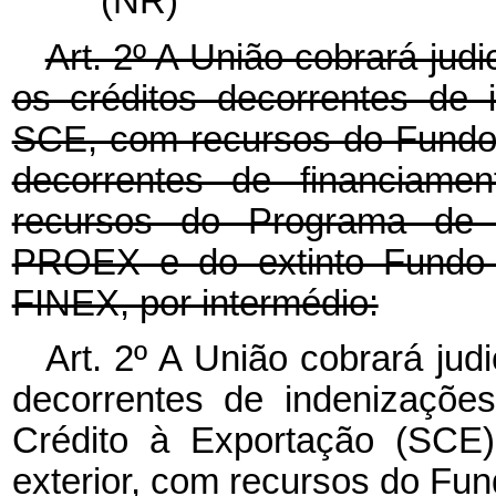
(NR)
Art. 2º A União cobrará judic
os créditos decorrentes de
SCE, com recursos do Fundo
decorrentes de financiame
recursos do Programa de 
PROEX e do extinto Fundo 
FINEX, por intermédio:
Art. 2º A União cobrará judi
decorrentes de indenizaçõe
Crédito à Exportação (SCE)
exterior, com recursos do Fu