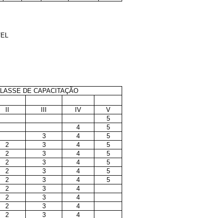
VEL
LASSE DE CAPACITAÇÃO
II
III
IV
V
5
4
5
3
4
5
2
3
4
5
2
3
4
5
2
3
4
5
2
3
4
5
2
3
4
5
2
3
4
2
3
4
2
3
4
2
3
4