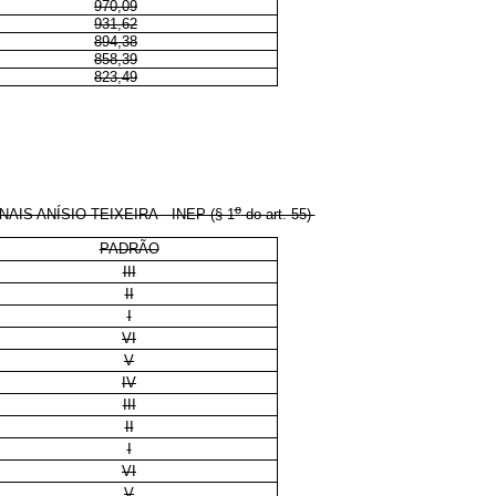
970,09
931,62
894,38
858,39
823,49
o
 ANÍSIO TEIXEIRA - INEP (§ 1
do art. 55)
PADRÃO
III
II
I
VI
V
IV
III
II
I
VI
V