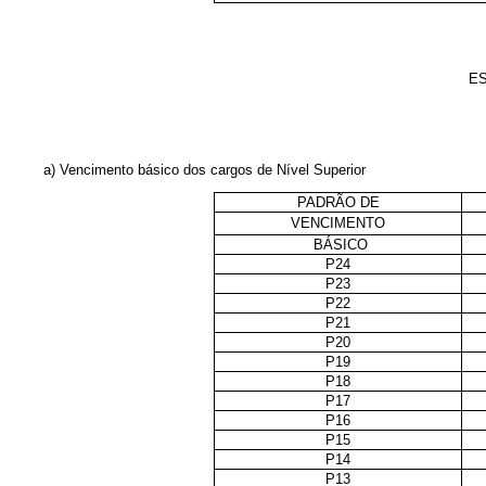
ES
a) Vencimento básico dos cargos de Nível Superior
PADRÃO DE
VENCIMENTO
BÁSICO
P24
P23
P22
P21
P20
P19
P18
P17
P16
P15
P14
P13