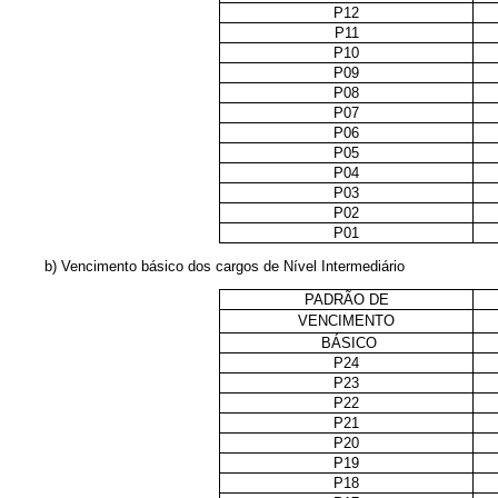
P12
P11
P10
P09
P08
P07
P06
P05
P04
P03
P02
P01
b) Vencimento básico dos cargos de Nível Intermediário
PADRÃO DE
VENCIMENTO
BÁSICO
P24
P23
P22
P21
P20
P19
P18