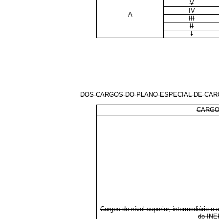
V
IV
A
III
II
I
DOS CARGOS DO PLANO ESPECIAL DE CARGO
CARG
Cargos de nível superior, intermediário e 
do INE