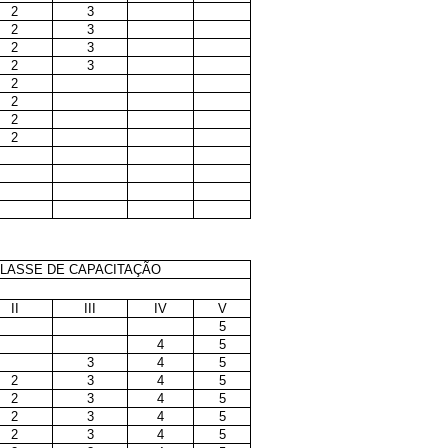
2
3
2
3
2
3
2
3
2
2
2
2
LASSE DE CAPACITAÇÃO
II
III
IV
V
5
4
5
3
4
5
2
3
4
5
2
3
4
5
2
3
4
5
2
3
4
5