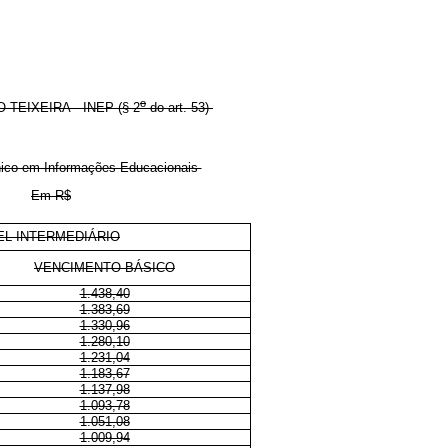
o
EIXEIRA - INEP (§ 2
do art. 53)
cnico em Informações Educacionais
Em R$
EL INTERMEDIÁRIO
VENCIMENTO BÁSICO
1.438,40
1.383,69
1.330,96
1.280,10
1.231,04
1.183,67
1.137,98
1.093,78
1.051,08
1.009,94