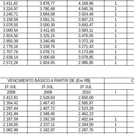
3.411,42
3.878,77
4.169,96
1
3.324,97
3.780,48
4.045,36
1
3.240,71
3.684,68
3.924,49
1
3.158,59
3.591,31
3.807,23
1
3.078,55
3.500,30
3.693,47
1
3.000,54
3.411,60
3.583,11
1
2.924,50
3.325,15
3.476,05
1
2.850,39
3.240,89
3.372,19
1
2.778,16
3.158,76
3.271,43
1
2.707,76
3.078,71
3.173,68
1
2.639,14
3.000,69
3.078,85
1
2.572,26
2.924,65
2.986,85
1
VENCIMENTO BÁSICO A PARTIR DE (Em R$)
C
o
o
o
1
JUL
1
JUL
1
JUL
2008
2009
2010
I
2.412,81
2.528,63
2.650,00
2.354,42
2.467,43
2.585,87
2.297,44
2.407,72
2.523,29
2.241,84
2.349,45
2.462,23
2.187,59
2.292,59
2.402,64
1
2.134,65
2.237,11
2.344,50
1
2.082,99
2.182,97
2.287,76
1