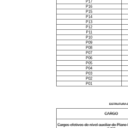
P17
P16
P15
P14
P13
P12
P11
P10
P09
P08
P07
P06
P05
P04
P03
P02
P01
ESTRUTURA 
CARGO
Cargos efetivos de nível auxiliar do Plano