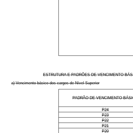
ESTRUTURA E PADRÕES DE VENCIMENTO BÁSI
a) Vencimento básico dos cargos de Nível Superior
PADRÃO DE VENCIMENTO BÁS
P24
P23
P22
P21
P20