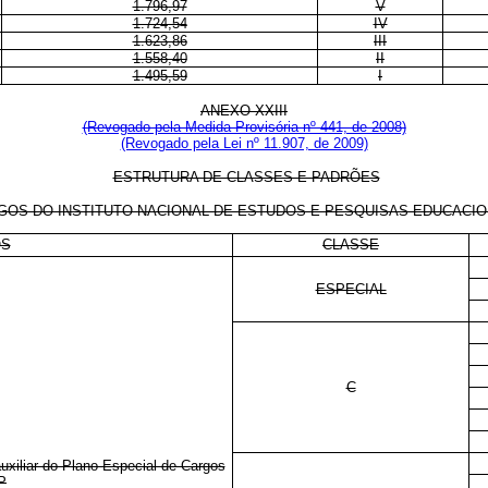
1.796,97
V
1.724,54
IV
1.623,86
III
1.558,40
II
1.495,59
I
ANEXO XXIII
(Revogado pela Medida Provisória nº 441, de 2008)
(Revogado pela Lei nº 11.907, de 2009)
ESTRUTURA DE CLASSES E PADRÕES
S DO INSTITUTO NACIONAL DE ESTUDOS E PESQUISAS EDUCACIONAIS
OS
CLASSE
ESPECIAL
C
auxiliar do Plano Especial de Cargos
P