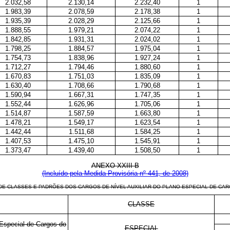
2.032,58
2.130,14
2.232,40
1
1.983,39
2.078,59
2.178,38
1
1.935,39
2.028,29
2.125,66
1
1.888,55
1.979,21
2.074,22
1
1.842,85
1.931,31
2.024,02
1
1.798,25
1.884,57
1.975,04
1
1.754,73
1.838,96
1.927,24
1
1.712,27
1.794,46
1.880,60
1
1.670,83
1.751,03
1.835,09
1
1.630,40
1.708,66
1.790,68
1
1.590,94
1.667,31
1.747,35
1
1.552,44
1.626,96
1.705,06
1
1.514,87
1.587,59
1.663,80
1
1.478,21
1.549,17
1.623,54
1
1.442,44
1.511,68
1.584,25
1
1.407,53
1.475,10
1.545,91
1
1.373,47
1.439,40
1.508,50
1
ANEXO XXIII-B
(Incluído pela Medida Provisória nº 441, de 2008)
DE CLASSES E PADRÕES DOS CARGOS DE NÍVEL AUXILIAR DO PLANO ESPECIAL DE CAR
CLASSE
 Especial de Cargos do
ESPECIAL