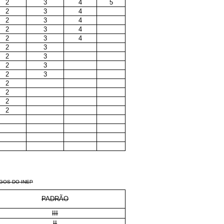
2
3
4
5
2
3
4
2
3
4
2
3
4
2
3
4
2
3
2
3
2
3
2
3
2
2
2
2
GOS DO INEP
PADRÃO
III
II