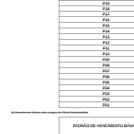
P19
P18
P17
P16
P15
P14
P13
P12
P11
P10
P09
P08
P07
P06
P05
P04
P03
P02
P01
b) Vencimento básico dos cargos de Nível Intermediário
PADRÃO DE VENCIMENTO BÁS