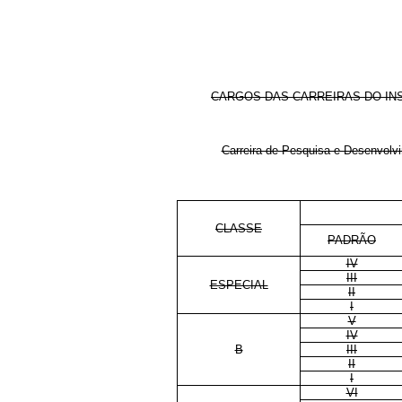
CARGOS DAS CARREIRAS DO INST
Carreira de Pesquisa e Desenvolv
CLASSE
PADRÃO
IV
III
ESPECIAL
II
I
V
IV
B
III
II
I
VI