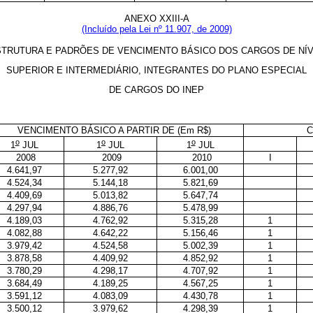
ANEXO XXIII-A
(Incluído pela Lei nº 11.907, de 2009)
TRUTURA E PADRÕES DE VENCIMENTO BÁSICO DOS CARGOS DE NÍ
SUPERIOR E INTERMEDIÁRIO, INTEGRANTES DO PLANO ESPECIAL
DE CARGOS DO INEP
VENCIMENTO BÁSICO A PARTIR DE (Em R$)
C
o
o
o
1
JUL
1
JUL
1
JUL
2008
2009
2010
I
4.641,97
5.277,92
6.001,00
4.524,34
5.144,18
5.821,69
4.409,69
5.013,82
5.647,74
4.297,94
4.886,76
5.478,99
4.189,03
4.762,92
5.315,28
1
4.082,88
4.642,22
5.156,46
1
3.979,42
4.524,58
5.002,39
1
3.878,58
4.409,92
4.852,92
1
3.780,29
4.298,17
4.707,92
1
3.684,49
4.189,25
4.567,25
1
3.591,12
4.083,09
4.430,78
1
3.500,12
3.979,62
4.298,39
1