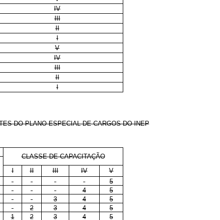
IV
III
II
I
V
IV
III
II
I
TES DO PLANO ESPECIAL DE CARGOS DO INEP
CLASSE DE CAPACITAÇÃO
I
II
III
IV
V
5
4
5
3
4
5
2
3
4
5
1
2
3
4
5