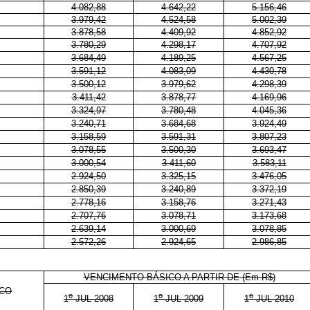
4.082,88
4.642,22
5.156,46
3.979,42
4.524,58
5.002,39
3.878,58
4.409,92
4.852,92
3.780,29
4.298,17
4.707,92
3.684,49
4.189,25
4.567,25
3.591,12
4.083,09
4.430,78
3.500,12
3.979,62
4.298,39
3.411,42
3.878,77
4.169,96
3.324,97
3.780,48
4.045,36
3.240,71
3.684,68
3.924,49
3.158,59
3.591,31
3.807,23
3.078,55
3.500,30
3.693,47
3.000,54
3.411,60
3.583,11
2.924,50
3.325,15
3.476,05
2.850,39
3.240,89
3.372,19
2.778,16
3.158,76
3.271,43
2.707,76
3.078,71
3.173,68
2.639,14
3.000,69
3.078,85
2.572,26
2.924,65
2.986,85
VENCIMENTO BÁSICO A PARTIR DE (Em R$)
ICO
o
o
o
1
JUL 2008
1
JUL 2009
1
JUL 2010