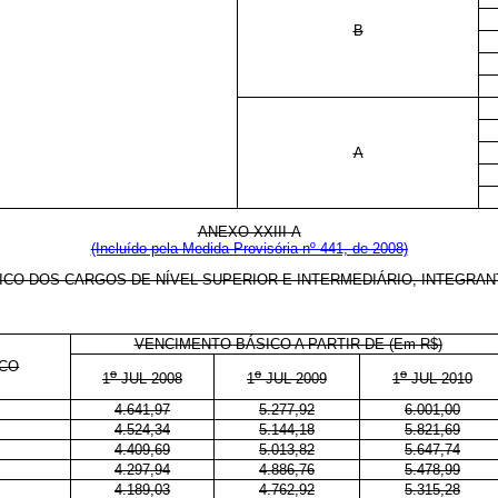
B
A
ANEXO XXIII-A
(Incluído pela Medida Provisória nº 441, de 2008)
CO DOS CARGOS DE NÍVEL SUPERIOR E INTERMEDIÁRIO, INTEGRAN
VENCIMENTO BÁSICO A PARTIR DE (Em R$)
ICO
o
o
o
1
JUL 2008
1
JUL 2009
1
JUL 2010
4.641,97
5.277,92
6.001,00
4.524,34
5.144,18
5.821,69
4.409,69
5.013,82
5.647,74
4.297,94
4.886,76
5.478,99
4.189,03
4.762,92
5.315,28