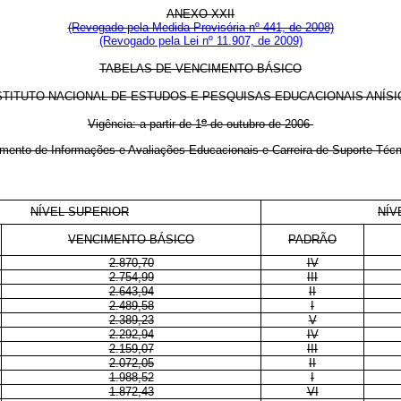
ANEXO XXII
(Revogado pela Medida Provisória nº 441, de 2008)
(Revogado pela Lei nº 11.907, de 2009)
TABELAS DE VENCIMENTO BÁSICO
ITUTO NACIONAL DE ESTUDOS E PESQUISAS EDUCACIONAIS ANÍSIO T
o
Vigência: a partir de 1
de outubro de 2006
imento de Informações e Avaliações Educacionais e Carreira de Suporte Té
NÍVEL SUPERIOR
NÍV
VENCIMENTO BÁSICO
PADRÃO
2.870,70
IV
2.754,99
III
2.643,94
II
2.489,58
I
2.389,23
V
2.292,94
IV
2.159,07
III
2.072,05
II
1.988,52
I
1.872,43
VI