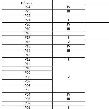
BÁSICO
P24
IV
P23
III
P22
II
P21
I
P20
IV
P19
III
P18
II
P17
I
P16
V
P15
IV
P14
III
P13
II
P12
I
P11
P10
P09
P08
V
P07
P06
P05
P04
IV
P03
III
P02
II
P01
I