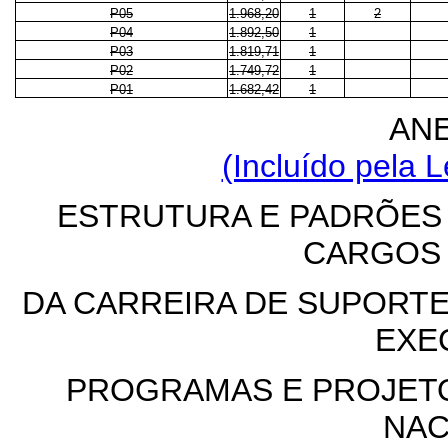
P05
1.968,20
1
2
P04
1.892,50
1
P03
1.819,71
1
P02
1.749,72
1
P01
1.682,42
1
ANE
(Incluído pela L
ESTRUTURA E PADRÕES
CARGOS
DA CARREIRA DE SUPORTE
EXE
PROGRAMAS E PROJET
NAC