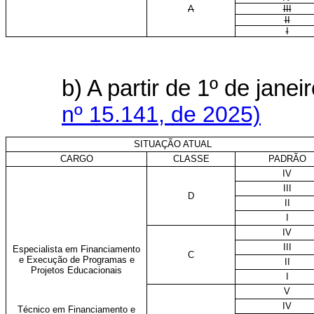
A
III
II
I
b) A partir de 1º de jan
nº 15.141, de 2025)
SITUAÇÃO ATUAL
CARGO
CLASSE
PADRÃO
IV
III
D
II
I
IV
III
Especialista em Financiamento
C
e Execução de Programas e
II
Projetos Educacionais
I
V
IV
Técnico em Financiamento e