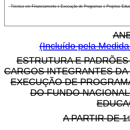
- Técnico em Financiamento e Execução de Programas e Projetos Educ
ANE
(Incluído pela Medida
ESTRUTURA E PADRÕES
CARGOS INTEGRANTES DA 
EXECUÇÃO DE PROGRAMA
DO FUNDO NACIONAL
EDUCA
A PARTIR DE 1