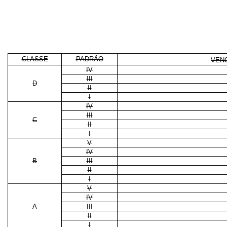
CLASSE
PADRÃO
VENC
IV
III
D
II
I
IV
III
C
II
I
V
IV
B
III
II
I
V
IV
A
III
II
I