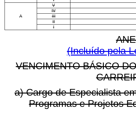
V
IV
A
III
II
I
ANE
(Incluído pela L
VENCIMENTO BÁSICO D
CARREI
a) Cargo de Especialista 
Programas e Projetos E