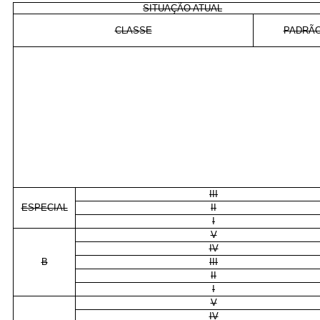
SITUAÇÃO ATUAL
CLASSE
PADRÃ
III
ESPECIAL
II
I
V
IV
B
III
II
I
V
IV