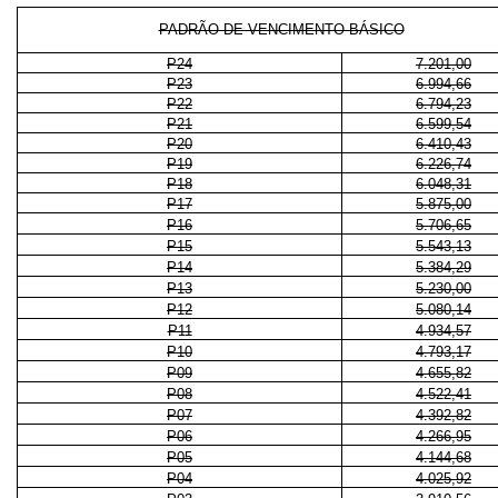
PADRÃO DE VENCIMENTO BÁSICO
P24
7.201,00
P23
6.994,66
P22
6.794,23
P21
6.599,54
P20
6.410,43
P19
6.226,74
P18
6.048,31
P17
5.875,00
P16
5.706,65
P15
5.543,13
P14
5.384,29
P13
5.230,00
P12
5.080,14
P11
4.934,57
P10
4.793,17
P09
4.655,82
P08
4.522,41
P07
4.392,82
P06
4.266,95
P05
4.144,68
P04
4.025,92