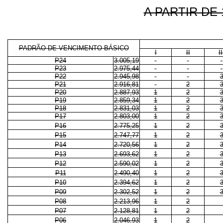
A PARTIR DE 
PADRÃO DE VENCIMENTO BÁSICO
I
II
II
P24
3.005,19
P23
2.975,44
P22
2.945,98
P21
2.916,81
2
P20
2.887,93
1
2
P19
2.859,34
1
2
P18
2.831,03
1
2
P17
2.803,00
1
2
P16
2.775,25
1
2
P15
2.747,77
1
2
P14
2.720,56
1
2
P13
2.693,62
1
2
P12
2.590,02
1
2
P11
2.490,40
1
2
P10
2.394,62
1
2
P09
2.302,52
1
2
P08
2.213,96
1
2
P07
2.128,81
1
2
P06
2.046,93
1
2