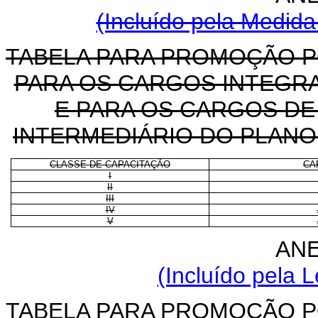
(Incluído pela Medida
TABELA PARA PROMOÇÃO P
PARA OS CARGOS INTEGR
E PARA OS CARGOS DE 
INTERMEDIÁRIO DO PLANO
CLASSE DE CAPACITAÇÃO
CA
I
II
III
IV
V
ANE
(Incluído pela L
TABELA PARA PROMOÇÃO P