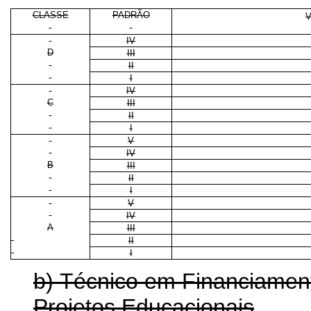
CLASSE
PADRÃO
V
IV
D
III
II
I
IV
C
III
II
I
V
IV
B
III
II
I
V
IV
A
III
II
I
b) Técnico em Financiamen
Projetos Educacionais