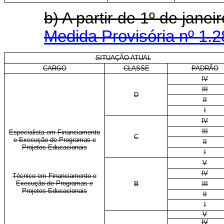
b) A partir de 1º de jan
Medida Provisória nº 1.2
SITUAÇÃO ATUAL
CARGO
CLASSE
PADRÃO
IV
III
D
II
I
IV
III
Especialista em Financiamento
C
e Execução de Programas e
II
Projetos Educacionais
I
V
IV
Técnico em Financiamento e
Execução de Programas e
B
III
Projetos Educacionais
II
I
V
IV