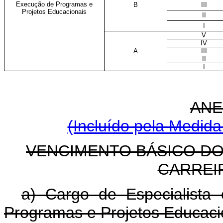
Execução de Programas e
B
III
Projetos Educacionais
II
I
V
IV
A
III
II
I
ANE
(Incluído pela Medida
VENCIMENTO BÁSICO D
CARREI
a) Cargo de Especialist
Programas e Projetos Educac