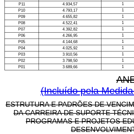
1
P11
4.934,57
1
P10
4.793,17
1
P09
4.655,82
1
P08
4.522,41
1
P07
4.392,82
1
P06
4.266,95
1
P05
4.144,68
1
P04
4.025,92
1
P03
3.910,56
1
P02
3.798,50
1
P01
3.689,66
AN
(Incluído pela Medida
ESTRUTURA E PADRÕES DE VENCI
DA CARREIRA DE SUPORTE TÉCN
PROGRAMAS E PROJETOS EDU
DESENVOLVIMENT