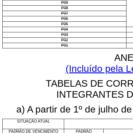
P09
P08
P07
P06
P05
P04
P03
P02
P01
ANE
(Incluído pela L
TABELAS DE COR
INTEGRANTES D
a) A partir de 1º de julho d
SITUAÇÃO ATUAL
PADRÃO DE VENCIMENTO
PADRÃO