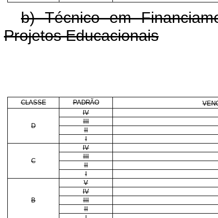
b) Técnico em Financiam
Projetos Educacionais
CLASSE
PADRÃO
VENC
IV
III
D
II
I
IV
III
C
II
I
V
IV
B
III
II
I