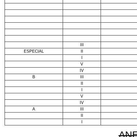
III
ESPECIAL
II
I
V
IV
B
III
II
I
V
IV
A
III
II
I
AN