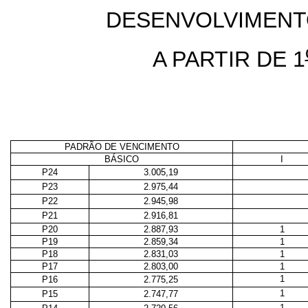
DESENVOLVIMENT
A PARTIR DE 1
PADRÃO DE VENCIMENTO
BÁSICO
I
P24
3.005,19
P23
2.975,44
P22
2.945,98
P21
2.916,81
P20
2.887,93
1
P19
2.859,34
1
P18
2.831,03
1
P17
2.803,00
1
1
P16
2.775,25
1
P15
2.747,77
1