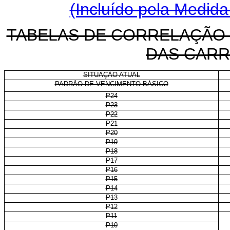
(Incluído pela Medida
TABELAS DE CORRELAÇÃO
DAS CARR
SITUAÇÃO ATUAL
PADRÃO DE VENCIMENTO BÁSICO
P24
P23
P22
P21
P20
P19
P18
P17
P16
P15
P14
P13
P12
P11
P10