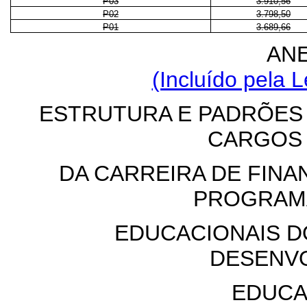
P03
3.910,56
P02
3.798,50
P01
3.689,66
ANE
(Incluído pela L
ESTRUTURA E PADRÕES
CARGOS
DA CARREIRA DE FIN
PROGRAM
EDUCACIONAIS D
DESENV
EDUCA