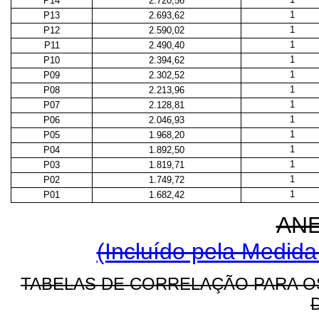
P14
2.720,56
1
P13
2.693,62
1
P12
2.590,02
1
P11
2.490,40
1
P10
2.394,62
1
P09
2.302,52
1
P08
2.213,96
1
P07
2.128,81
1
P06
2.046,93
1
P05
1.968,20
1
P04
1.892,50
1
P03
1.819,71
1
P02
1.749,72
1
P01
1.682,42
AN
(Incluído pela Medida
TABELAS DE CORRELAÇÃO PARA O