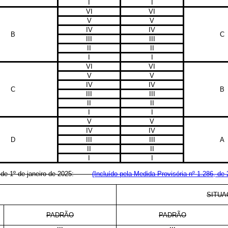
I
I
VI
VI
V
V
IV
IV
B
C
III
III
II
II
I
I
VI
VI
V
V
IV
IV
C
B
III
III
II
II
I
I
V
V
IV
IV
D
III
III
A
II
II
I
I
rtir de 1º de janeiro de 2025:
(Incluído pela Medida Provisória nº 1.286, de 
SITUA
PADRÃO
PADRÃO