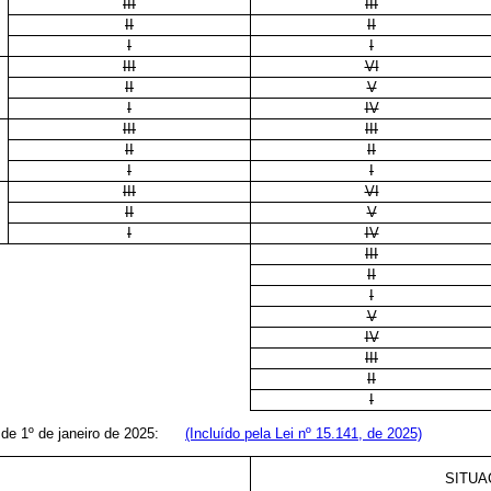
III
III
II
II
I
I
III
VI
II
V
I
IV
III
III
II
II
I
I
III
VI
II
V
I
IV
III
II
I
V
IV
III
II
I
ir de 1º de janeiro de 2025:
(Incluído pela Lei nº 15.141, de 2025)
SITUA