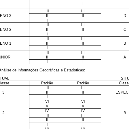
I
I
III
III
ENO 3
II
II
D
I
I
III
III
ENO 2
II
II
C
I
I
III
III
ENO 1
II
II
B
I
I
III
III
ÚNIOR
II
II
A
I
I
nálise de Informações Geográficas e Estatísticas:
TUAL
SIT
lasse
Padrão
Padrão
Class
III
III
3
II
II
ESPEC
I
I
VI
VI
V
V
IV
IV
2
B
III
III
II
II
I
I