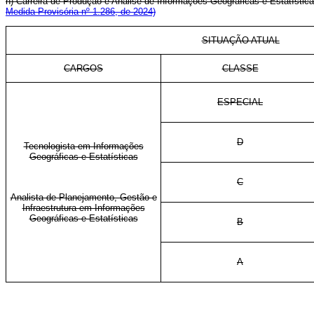
h) Carreira de Produção e Análise de Informações Geográficas e Estatístic
Medida Provisória nº 1.286, de 2024)
SITUAÇÃO ATUAL
CARGOS
CLASSE
ESPECIAL
D
Tecnologista em Informações
Geográficas e Estatísticas
C
Analista de Planejamento, Gestão e
Infraestrutura em Informações
Geográficas e Estatísticas
B
A