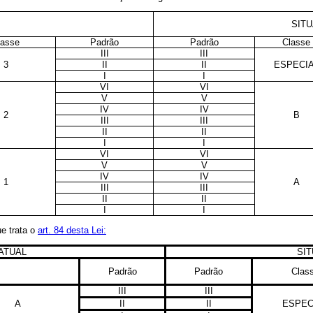
SIT
lasse
Padrão
Padrão
Classe
III
III
3
II
II
ESPECI
I
I
VI
VI
V
V
IV
IV
2
B
III
III
II
II
I
I
VI
VI
V
V
IV
IV
1
A
III
III
II
II
I
I
e trata o
art. 84 desta Lei:
ATUAL
SI
Padrão
Padrão
Clas
III
III
A
II
II
ESPEC