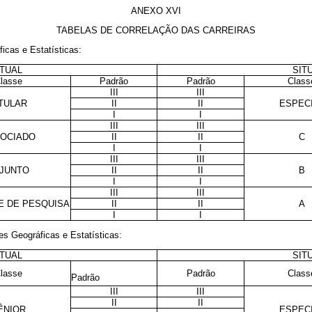
ANEXO XVI
TABELAS DE CORRELAÇÃO DAS CARREIRAS
icas e Estatísticas:
TUAL
SIT
lasse
Padrão
Padrão
Class
III
III
TULAR
II
II
ESPEC
I
I
III
III
OCIADO
II
II
C
I
I
III
III
JUNTO
II
II
B
I
I
III
III
E DE PESQUISA
II
II
A
I
I
es Geográficas e Estatísticas:
TUAL
SIT
lasse
Padrão
Class
Padrão
III
III
II
II
ÊNIOR
ESPEC