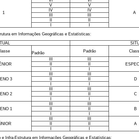
VI
VI
V
V
IV
IV
1
A
III
III
II
II
I
I
trutura em Informações Geográficas e Estatísticas:
TUAL
SIT
lasse
Padrão
Clas
Padrão
III
III
ÊNIOR
II
II
ESPEC
I
I
III
III
ENO 3
II
II
D
I
I
III
III
ENO 2
II
II
C
I
I
III
III
ENO 1
II
II
B
I
I
III
III
ÚNIOR
II
II
A
I
I
 e Infra-Estrutura em Informações Geográficas e Estatísticas: