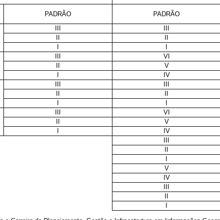
PADRÃO
PADRÃO
III
III
II
II
I
I
III
VI
II
V
I
IV
III
III
II
II
I
I
III
VI
II
V
I
IV
III
II
I
V
IV
III
II
I