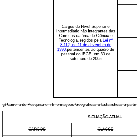
Cargos do Nível Superior e
Intermediário não integrantes das
Carreiras da área de Ciência e
Tecnologia, regidos pela
Lei nº
8.112, de 11 de dezembro de
1990,
pertencentes ao quadro de
pessoal do IBGE, em 30 de
setembro de 2005
g) Carreira de Pesquisa em Informações Geográficas e Estatísticas a pa
SITUAÇÃO ATUAL
CARGOS
CLASSE