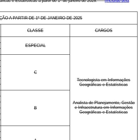
áficas e Estatísticas a partir de 1º de janeiro de 2025:
(Incluído pela
ÇÃO A PARTIR DE 1º DE JANEIRO DE 2025
CLASSE
CARGOS
ESPECIAL
C
Tecnologista em Informações
Geográficas e Estatísticas
Analista de Planejamento, Gestão
e Infraestrutura em Informações
B
Geográficas e Estatísticas