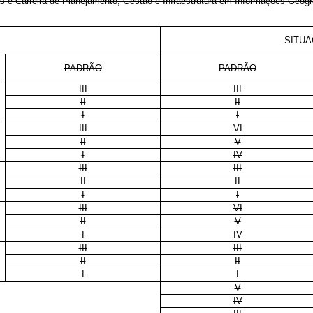
as e Carreira de Planejamento, Gestão e Infraestrutura em Informações Geogr
SITUA
PADRÃO
PADRÃO
III
III
II
II
I
I
III
VI
II
V
I
IV
III
III
II
II
I
I
III
VI
II
V
I
IV
III
III
II
II
I
I
V
IV