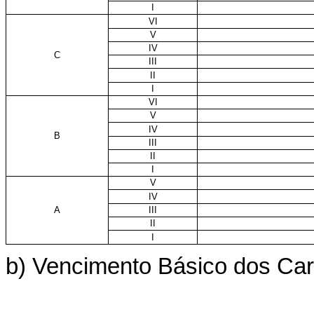
I
VI
V
IV
C
III
II
I
VI
V
IV
B
III
II
I
V
IV
A
III
II
I
b) Vencimento Básico dos Carg