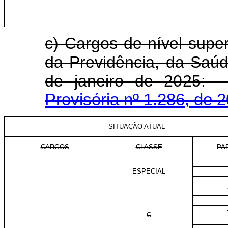
c) Cargos de nível super
da Previdência, da Saúd
de janeiro de 
Provisória nº 1.286, de 
SITUAÇÃO ATUAL
CARGOS
CLASSE
PA
ESPECIAL
C