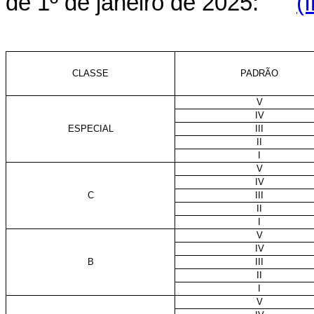
de 1º de janeiro de 2025:
(
CLASSE
PADRÃO
V
IV
ESPECIAL
III
II
I
V
IV
C
III
II
I
V
IV
B
III
II
I
V