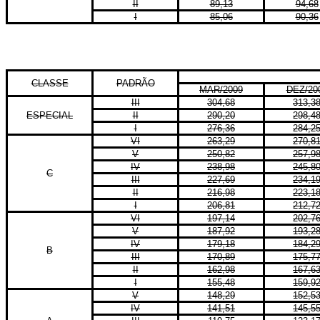
II
89,13
94,68
I
85,06
90,36
CLASSE
PADRÃO
MAR/2009
DEZ/20
III
304,68
313,3
ESPECIAL
II
290,20
298,4
I
276,36
284,2
VI
263,29
270,8
V
250,82
257,9
IV
238,98
245,8
C
III
227,69
234,1
II
216,98
223,1
I
206,81
212,7
VI
197,14
202,7
V
187,92
193,2
IV
179,18
184,2
B
III
170,89
175,7
II
162,98
167,6
I
155,48
159,9
V
148,29
152,5
IV
141,51
145,5