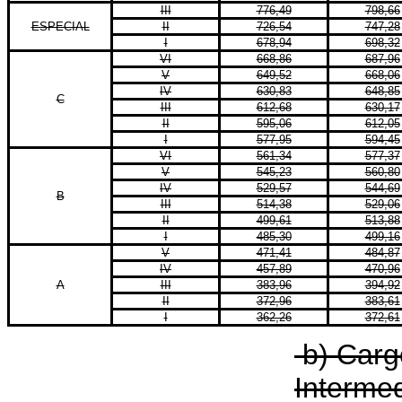
III
776,49
798,66
ESPECIAL
II
726,54
747,28
I
678,94
698,32
VI
668,86
687,96
V
649,52
668,06
IV
630,83
648,85
C
III
612,68
630,17
II
595,06
612,05
I
577,95
594,45
VI
561,34
577,37
V
545,23
560,80
IV
529,57
544,69
B
III
514,38
529,06
II
499,61
513,88
I
485,30
499,16
V
471,41
484,87
IV
457,89
470,96
A
III
383,96
394,92
II
372,96
383,61
I
362,26
372,61
b) Carg
Intermed