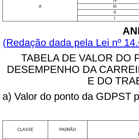
IV
A
III
II
I
AN
(Redação dada pela Lei nº 14
TABELA DE VALOR DO 
DESEMPENHO DA CARREIR
E DO TRA
a) Valor do ponto da GDPST pa
CLASSE
PADRÃO