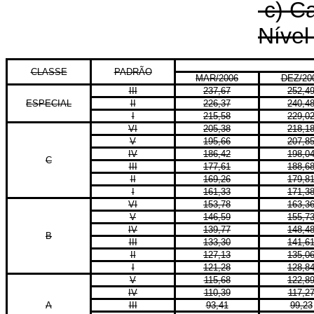
c) C
Nível 
CLASSE
PADRÃO
MAR/2006
DEZ/20
III
237,67
252,4
ESPECIAL
II
226,37
240,4
I
215,58
229,0
VI
205,38
218,1
V
195,66
207,8
IV
186,42
198,0
C
III
177,61
188,6
II
169,26
179,8
I
161,33
171,3
VI
153,78
163,3
V
146,59
155,7
IV
139,77
148,4
B
III
133,30
141,6
II
127,13
135,0
I
121,28
128,8
V
115,68
122,8
IV
110,39
117,2
A
III
93,41
99,23