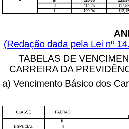
A
III
119,75
123,1
II
114,25
117,5
I
109,04
112,1
AN
(Redação dada pela Lei nº 14
TABELAS DE VENCIME
CARREIRA DA PREVIDÊNC
a) Vencimento Básico dos Car
CLASSE
PADRÃO
III
ESPECIAL
II