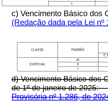
I
c) Vencimento Básico dos 
(Redação dada pela Lei nº 
CLASSE
PADRÃO
1º
III
ESPECIAL
II
I
d) Vencimento Básico dos Ca
de 1º de janeiro de 202
Provisória nº 1.286, de 202