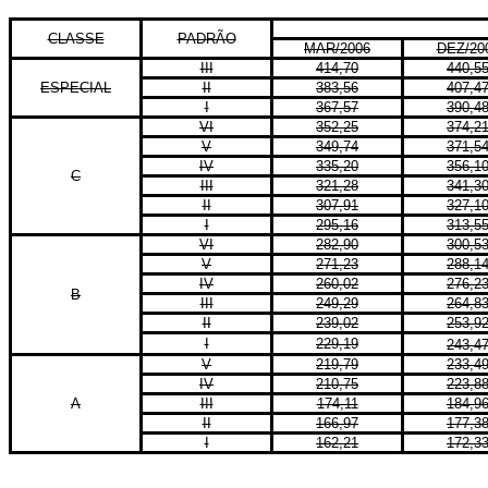
CLASSE
PADRÃO
MAR/2006
DEZ/20
III
414,70
440,5
ESPECIAL
II
383,56
407,4
I
367,57
390,4
VI
352,25
374,2
V
349,74
371,5
IV
335,20
356,1
C
III
321,28
341,3
II
307,91
327,1
I
295,16
313,5
VI
282,90
300,5
V
271,23
288,1
IV
260,02
276,2
B
III
249,29
264,8
II
239,02
253,9
I
229,19
243,4
V
219,79
233,4
IV
210,75
223,8
A
III
174,11
184,9
II
166,97
177,3
I
162,21
172,3