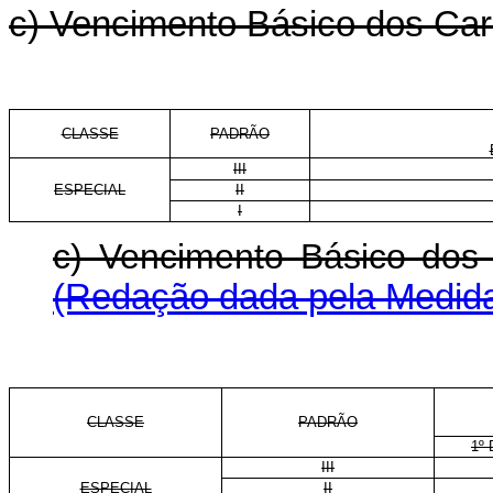
c) Vencimento Básico dos Carg
CLASSE
PADRÃO
III
ESPECIAL
II
I
c) Vencimento Básico d
(Redação dada pela Medida 
CLASSE
PADRÃO
1º
III
ESPECIAL
II