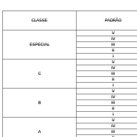
CLASSE
PADRÃO
V
IV
ESPECIAL
III
II
I
V
IV
C
III
II
I
V
IV
B
III
II
I
V
IV
A
III