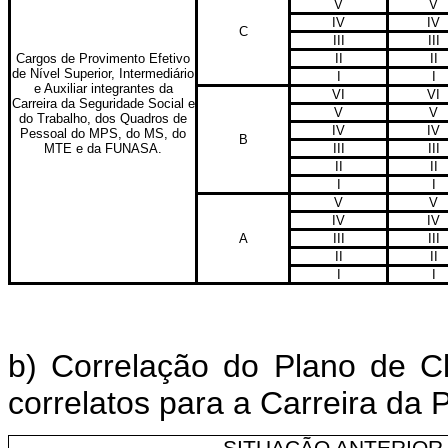
V
V
IV
IV
C
III
III
Cargos de Provimento Efetivo
II
II
de Nível Superior, Intermediário
I
I
e Auxiliar integrantes da
VI
VI
Carreira da Seguridade Social e
V
V
do Trabalho, dos Quadros de
IV
IV
Pessoal do MPS, do MS, do
B
MTE e da FUNASA.
III
III
II
II
I
I
V
V
IV
IV
A
III
III
II
II
I
I
b) Correlação do Plano de C
correlatos para a Carreira da 
SITUAÇÃO ANTERIOR