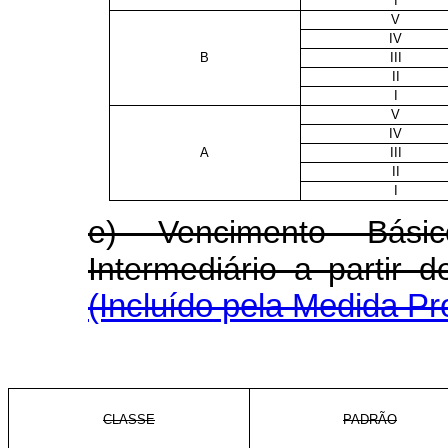
I
V
IV
B
III
II
I
V
IV
A
III
II
I
e) Vencimento Bás
Intermediário a parti
(Incluído pela Medida Pr
CLASSE
PADRÃO