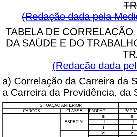
TR
(Redação dada pela Medid
TABELA DE CORRELAÇÃO 
DA SAÚDE E DO TRABALH
TR
(Redação dada pela
a) Correlação da Carreira da 
a Carreira da Previdência, da
SITUAÇÃO ANTERIOR
CARGOS
CLASSE
PADRÃO
PADR
III
III
ESPECIAL
II
II
I
I
VI
VI