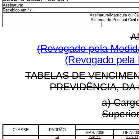
Assinatura:
Recebido em / / .
Assinatura/Matrícula ou Ca
Sistema de Pessoal Civil 
A
(Revogado pela Medida
(Revogado pela L
TABELAS DE VENCIMEN
PREVIDÊNCIA, DA
a) Cargo
Superior
CLASSE
PADRÃO
MAR/2006
DEZ/200
III
605,71
643,47