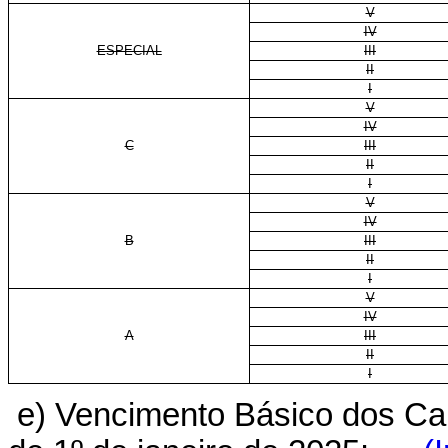
V
IV
ESPECIAL
III
II
I
V
IV
C
III
II
I
V
IV
B
III
II
I
V
IV
A
III
II
I
e) Vencimento Básico dos Carg