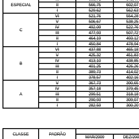
ESPECIAL
II
566,75
602,07
I
529,62
562,63
VI
521,76
554,28
V
506,67
538,25
IV
492,09
522,76
C
III
477,93
507,72
II
464,19
493,12
I
450,84
478,94
VI
437,88
465,18
V
425,32
451,83
IV
413,10
438,85
B
III
401,25
426,26
II
389,73
414,02
I
378,57
402,16
V
367,73
390,65
IV
357,18
379,45
A
III
299,51
318,18
II
290,93
309,07
I
282,59
300,20
CLASSE
PADRÃO
MAR/2009
DEZ/200