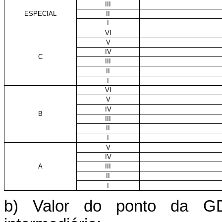
III
ESPECIAL
II
I
VI
V
IV
C
III
II
I
VI
V
IV
B
III
II
I
V
IV
A
III
II
I
b) Valor do ponto da G