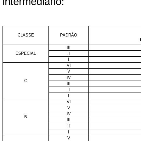
intermediário:
CLASSE
PADRÃO
III
ESPECIAL
II
I
VI
V
IV
C
III
II
I
VI
V
IV
B
III
II
I
V