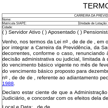
TERM
CARREIRA DA PREVID
Nome:
Matrícula SIAPE:
Unidade de Lotação:
Cidade:
( ) Servidor Ativo ( ) Aposentado ( ) Pensionis
o
Venho, nos termos da Lei n
, de de de , em 
por integrar a Carreira da Previdência, da 
decorrentes, conforme o caso, renunciando 
decisão administrativa ou judicial, limitada 
do vencimento básico vigente no mês de feve
do vencimento básico proposto para dezembr
o
n
, de de de , referente ao adiantamento pec
1988
.
Declaro estar ciente de que a Administração
Judiciário, e concordar com os efeitos dela d
Local e Data: , de de .