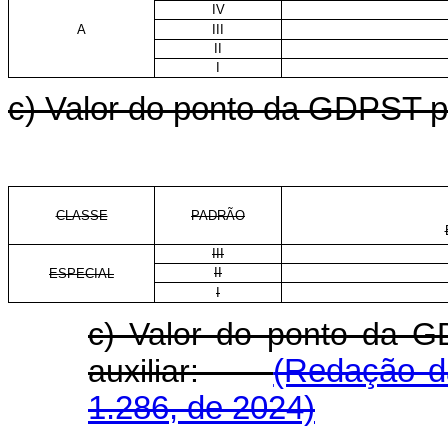
IV
A
III
II
I
c) Valor do ponto da GDPST pa
CLASSE
PADRÃO
III
II
ESPECIAL
I
c) Valor do ponto da G
auxiliar:
(Redação da
1.286, de 2024)