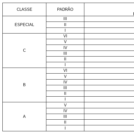
CLASSE
PADRÃO
III
ESPECIAL
II
I
VI
V
IV
C
III
II
I
VI
V
IV
B
III
II
I
V
IV
A
III
II
I