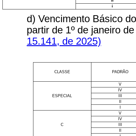
II
I
d) Vencimento Básico do
partir de 1º de janeiro
15.141, de 2025)
CLASSE
PADRÃO
V
IV
ESPECIAL
III
II
I
V
IV
C
III
II