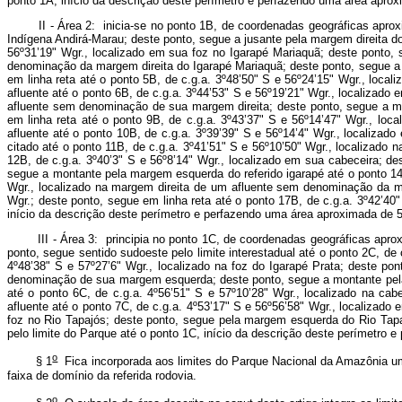
ponto 1A, início da descrição deste perímetro e perfazendo uma área aprox
II - Área 2: inicia-se no ponto 1B, de coordenadas geográficas aproxim
Indígena Andirá-Marau; deste ponto, segue a jusante pela margem direita do
56º31’19" Wgr., localizado em sua foz no Igarapé Mariaquã; deste ponto, 
denominação da margem direita do Igarapé Mariaquã; deste ponto, segue a m
em linha reta até o ponto 5B, de c.g.a. 3º48’50" S e 56º24’15" Wgr., loc
afluente até o ponto 6B, de c.g.a. 3º44’53" S e 56º19’21" Wgr., localizad
afluente sem denominação de sua margem direita; deste ponto, segue a mon
em linha reta até o ponto 9B, de c.g.a. 3º43’37" S e 56º14’47" Wgr., lo
afluente até o ponto 10B, de c.g.a. 3º39’39" S e 56º14’4" Wgr., localiz
citado até o ponto 11B, de c.g.a. 3º41’51" S e 56º10’50" Wgr., localizado
12B, de c.g.a. 3º40’3" S e 56º8’14" Wgr., localizado em sua cabeceira; d
segue a montante pela margem esquerda do referido igarapé até o ponto 14B
Wgr., localizado na margem direita de um afluente sem denominação da ma
Wgr.; deste ponto, segue em linha reta até o ponto 17B, de c.g.a. 3º42’40
início da descrição deste perímetro e perfazendo uma área aproximada de 57
III - Área 3: principia no ponto 1C, de coordenadas geográficas aproxim
ponto, segue sentido sudoeste pelo limite interestadual até o ponto 2C, d
4º48’38" S e 57º27’6" Wgr., localizado na foz do Igarapé Prata; deste po
denominação de sua margem esquerda; deste ponto, segue a montante pela ma
até o ponto 6C, de c.g.a. 4º56’51" S e 57º10’28" Wgr., localizado na c
afluente até o ponto 7C, de c.g.a. 4º53’17" S e 56º56’58" Wgr., localizad
foz no Rio Tapajós; deste ponto, segue pela margem esquerda do Rio Tapaj
pelo limite do Parque até o ponto 1C, início da descrição deste perímetro 
o
§ 1
Fica incorporada aos limites do Parque Nacional da Amazônia uma
faixa de domínio da referida rodovia.
o