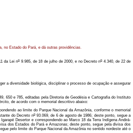
, no Estado do Pará, e dá outras providências.
o
o
11 da Lei n
9.985, de 18 de julho de 2000, e no Decreto n
4.340, de 22 de
er a diversidade biológica, disciplinar o processo de ocupação e assegurar
 650 e 785, editadas pela Diretoria de Geodésia e Cartografia do Instituto
ército, de acordo com o memorial descritivo abaixo:
spondendo ao limite do Parque Nacional da Amazônia, conforme o memorial
o
stante do Decreto n
93.069, de 6 de agosto de 1986; deste ponto, segue a
 Igarapé Desertor e correspondendo ao Marco 18 da Terra Indígena Andirá-
divisa dos Estados do Pará e Amazonas; deste ponto, segue pela divisa dos
segue pelo limite do Parque Nacional da Amazônia no sentido nordeste até o