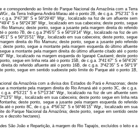
e e correspondendo ao limite do Parque Nacional da Amazônia com a Terra
WGr., da Terra Indígena Andirá-Marau até o ponto 2B, de c.g.a. 3º52’31" S e
 c.g.a. 3º47’38" S e 56º29’40" Wgr., localizado na foz de um afluente sem
º49’4" S e 56º24’38" Wgr., localizado em sua cabeceira; deste ponto, segue
 Rio Mamuru; deste ponto, segue a jusante pela margem direita do referido
é o ponto 7B, de c.g.a 3º45’5" S e 56º19’14" Wgr., localizado na foz de um
45’1" S e 56º15’51" Wgr., localizado em sua cabeceira; deste ponto, segue
margem direita do Rio Mamuru; deste ponto, segue a jusante pelo referido
u; deste ponto, segue a montante pela margem esquerda do último afluente
segue a montante pela margem direita do último afluente citado até o ponto
’30" Wgr., localizado na margem esquerda do Igarapé Cautaeré; deste ponto
onto, segue em linha reta até o ponto 15B, de c.g.a. 3º41’47" S e 56º4’26"
ita do referido afluente até o ponto 16B, de c.g.a. 3º42’35" S e 56º1’9"
ste ponto, segue em sentido sudoeste pelo limite do Parque até o ponto 1B,
 Nacional da Amazônia com a divisa dos Estados do Pará e Amazonas; deste
egue a montante pela margem direita do Rio Amaná até o ponto 3C, de c.g.a.
 c.g.a. 4º53’21" S e 57º13’34" Wgr., localizado na foz de um afluente sem
7º13’5" Wgr., localizado em sua cabeceira; deste ponto segue em linha reta
Montanha; deste ponto, segue a jusante pela margem esquerda do referido
a até o ponto 8C, de c.g.a. 4º56’32" S e 56º46’15" Wgr., localizado em sua
imite do Parque Nacional da Amazônia; deste ponto, segue em sentido oeste
os e dezoito hectares).
ades São João e Repartição, à margem do Rio Tapajós, excluídos o leito e a