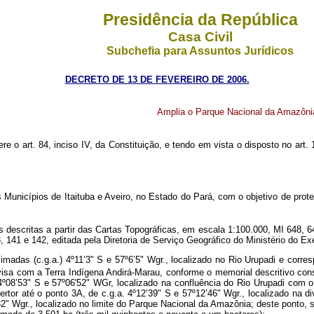
Presidência da República
Casa Civil
Subchefia para Assuntos Jurídicos
DECRETO DE 13 DE FEVEREIRO DE 2006.
Amplia o Parque Nacional da Amazônia
ere o art. 84, inciso IV, da Constituição, e tendo em vista o disposto no art. 
unicípios de Itaituba e Aveiro, no Estado do Pará, com o objetivo de proteg
scritas a partir das Cartas Topográficas, em escala 1:100.000, MI 648, 649,
, 141 e 142, editada pela Diretoria de Serviço Geográfico do Ministério do Ex
das (c.g.a.) 4º11’3" S e 57º6’5" Wgr., localizado no Rio Urupadi e corre
visa com a Terra Indígena Andirá-Marau, conforme o memorial descritivo con
4º08’53" S e 57º06'52" WGr, localizado na confluência do Rio Urupadi com o
rtor até o ponto 3A, de c.g.a. 4º12’39" S e 57º12’46" Wgr., localizado na 
32" Wgr., localizado no limite do Parque Nacional da Amazônia; deste ponto, 