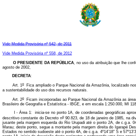
Vide Medida Provisória nº 542, de 2011
Vide Medida Provisória nº 558, de 2012
O PRESIDENTE DA REPÚBLICA
, no uso da atribuição que lhe conf
agosto de 2002,
DECRETA
:
o
Art. 1
Fica ampliado o Parque Nacional da Amazônia, localizado nos M
a sustentabilidade do uso dos recursos naturais.
o
Art. 2
Ficam incorporadas ao Parque Nacional da Amazônia as áreas de
Brasileiro de Geografia e Estatística - IBGE, e em escala 1:250.000, MI 118
I - Área 1: inicia-se no ponto 1A, de coordenadas geográficas aproxima
o
descritivo constante do Decreto n
90.823, de 18 de janeiro de 1985, na di
jusante pela margem esquerda do Rio Urupadi até o ponto 2A, de c.g.a. 0
Marau; deste ponto, segue a montante pela margem direita do Igarapé Dese
Estados no sentido sudoeste até o ponto 4A, de c.g.a. 4º14’18" S e 57º13’