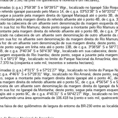
imada de 3.591 ha (três mil quinhentos e noventa e um hectares);
adas (c.g.a.) 3º59’38" S e 56º39’57" Wgr., localizado no Igarapé São Roqu
 referido igarapé passando pelo Marco 14, de c.g.a. 03º53’38" S e 56º33’02" 
segue a jusante pela margem direita do Igarapé Mariaquã até o ponto 3B, de
ontante pela margem direita do referido afluente até o ponto 4B, de c.g.a. 3
alizado na cabeceira de um afluente sem denominação da margem esquerda do
o em sua foz no Rio Mamuru; deste ponto segue a montante pelo Rio Mamuru at
tante pela margem direita do referido afluente até o ponto 8B, de c.g.a. 3º
calizado na cabeceira de um afluente sem denominação de outro afluente da 
ado em sua foz no afluente sem denominação da margem direita do Rio Mamur
 na foz de um afluente sem denominação de sua margem direita; deste ponto, 
este ponto segue em linha reta até o ponto 13B, de c.g.a. 3º38’58" S e 56º7
, de c.g.a. 3º40’34" S e 56º4’30" Wgr., localizado em sua cabeceira; deste p
rgem esquerda do Rio Inambu; deste ponto, segue a jusante pela margem dire
" S e 56º1’9" Wgr., localizado no limite do Parque Nacional da Amazônia; de
.370 ha (cinqüenta e sete mil, trezentos e setenta hectares);
adas (c.g.a.) 4º31’5" S e 57º21’27" Wgr., localizado no limite do Parque
e c.g.a. 4º46’6" S e 57º28’31" Wgr., localizado no Rio Amaná; deste ponto, s
nto, segue a montante pela margem direita deste igarapé até o ponto 4C, de
rgem direita do referido afluente até o ponto 5C, de c.g.a. 4º56’54" S e 5
abeceira de um afluente sem denominação da margem direita do Igarapé da 
o em sua foz no Igarapé da Montanha; deste ponto, segue pela margem esquerd
ós até o ponto 9C, de c.g.a. 4º45’31" S e 56º42’27" Wgr., localizado no l
e perfazendo uma área aproximada de 106.418 ha (cento e seis mil, quatrocent
 faixa de dez quilômetros de largura do entorno da BR-230 entre as localid