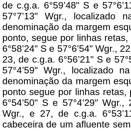
de c.g.a. 6°59’48" S e 57°6’1
57°7’13" Wgr., localizado 
denominação da margem esque
ponto, segue por linhas retas,
6°58’24" S e 57°6’54" Wgr., 22,
23, de c.g.a. 6°56’21" S e 57°5
57°4’59" Wgr., localizado n
denominação da margem esque
ponto segue por linhas retas,
6°54’50" S e 57°4’29" Wgr., 
Wgr., e 27, de c.g.a. 6°53’1
cabeceira de um afluente s