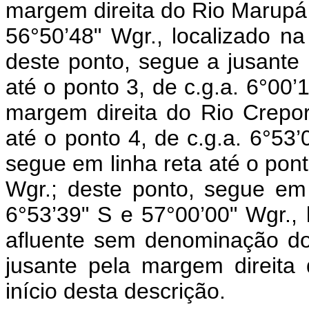
margem direita do Rio Marupá a
56°50’48" Wgr., localizado n
deste ponto, segue a jusante 
até o ponto 3, de c.g.a. 6°00’
margem direita do Rio Crepor
até o ponto 4, de c.g.a. 6°53’
segue em linha reta até o pont
Wgr.; deste ponto, segue em 
6°53’39" S e 57°00’00" Wgr.,
afluente sem denominação do
jusante pela margem direita 
início desta descrição.