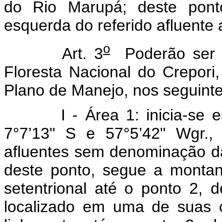
do Rio Marupá; deste pont
esquerda do referido afluente a
o
Art. 3
Poderão ser re
Floresta Nacional do Crepor
Plano de Manejo, nos seguinte
I - Área 1: inicia-se esta
7°7’13" S e 57°5’42" Wgr., 
afluentes sem denominação 
deste ponto, segue a montan
setentrional até o ponto 2, d
localizado em uma de suas 