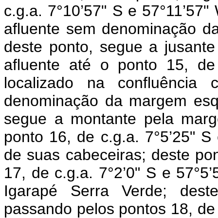
c.g.a. 7°10’57" S e 57°11’57"
afluente sem denominação d
deste ponto, segue a jusant
afluente até o ponto 15, de
localizado na confluência
denominação da margem esqu
segue a montante pela marge
ponto 16, de c.g.a. 7°5’25" S
de suas cabeceiras; deste pon
17, de c.g.a. 7°2’0" S e 57°5’
Igarapé Serra Verde; deste
passando pelos pontos 18, de c