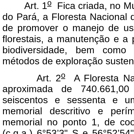
o
Art. 1
Fica criada, no M
do Pará, a Floresta Nacional 
de promover o manejo de uso
florestais, a manutenção e a 
biodiversidade, bem como
métodos de exploração sustent
o
Art. 2
A Floresta Nac
aproximada de 740.661,00 
seiscentos e sessenta e um
memorial descritivo e perím
memorial no ponto 1, de co
(c.g.a.) 6°53’3" S e 56°52’54