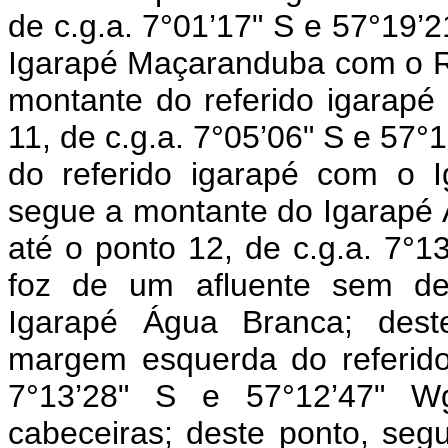
de c.g.a. 7°01’17" S e 57°19’2
Igarapé Maçaranduba com o Ri
montante do referido igarapé
11, de c.g.a. 7°05’06" S e 57°1
do referido igarapé com o 
segue a montante do Igarapé 
até o ponto 12, de c.g.a. 7°13
foz de um afluente sem de
Igarapé Água Branca; dest
margem esquerda do referido 
7°13’28" S e 57°12’47" W
cabeceiras; deste ponto, seg