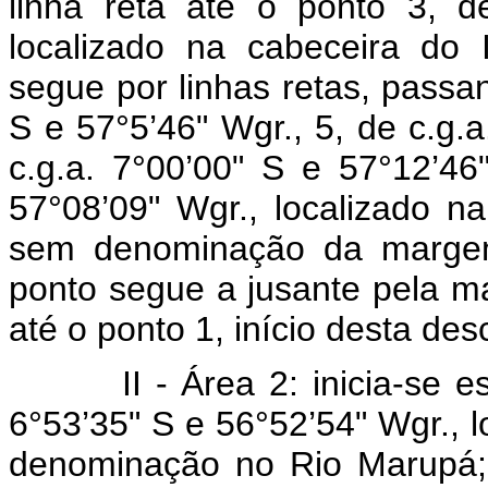
linha reta até o ponto 3, d
localizado na cabeceira do 
segue por linhas retas, passan
S e 57°5’46" Wgr., 5, de c.g.a
c.g.a. 7°00’00" S e 57°12’46
57°08’09" Wgr., localizado 
sem denominação da margem
ponto segue a jusante pela m
até o ponto 1, início desta des
II - Área 2: inicia-se esta
6°53’35" S e 56°52’54" Wgr., 
denominação no Rio Marupá; 