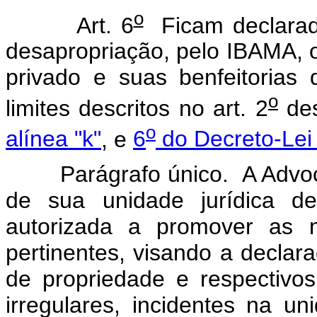
o
Art. 6
Ficam declarado
desapropriação, pelo IBAMA, o
privado e suas benfeitorias 
o
limites descritos no art. 2
des
o
alínea "k"
, e
6
do Decreto-Lei
Parágrafo único. A Advocac
de sua unidade jurídica d
autorizada a promover as me
pertinentes, visando a declara
de propriedade e respectivos 
irregulares, incidentes na u