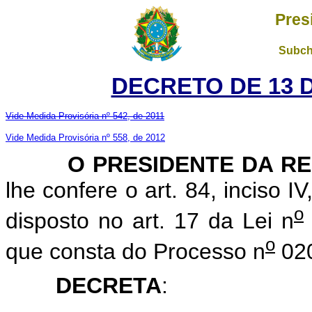
Pres
Subch
DECRETO DE 13 D
Vide Medida Provisória nº 542, de 2011
Vide Medida Provisória nº 558, de 2012
O PRESIDENTE DA R
lhe confere o art. 84, inciso I
o
disposto no art. 17 da Lei n
o
que consta do Processo n
020
DECRETA
: