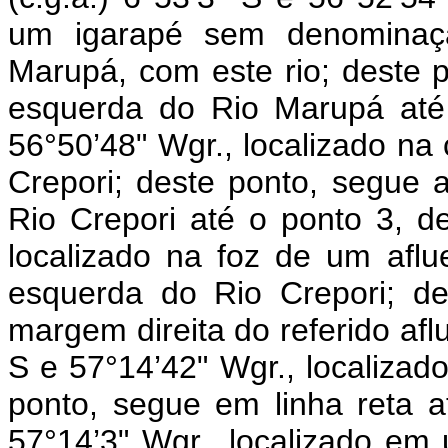
um igarapé sem denominaç
Marupá, com este rio; deste 
esquerda do Rio Marupá até 
56°50’48" Wgr., localizado na
Crepori; deste ponto, segue
Rio Crepori até o ponto 3, de
localizado na foz de um af
esquerda do Rio Crepori; d
margem direita do referido aflu
S e 57°14’42" Wgr., localiza
ponto, segue em linha reta a
57°14’3" Wgr., localizado em