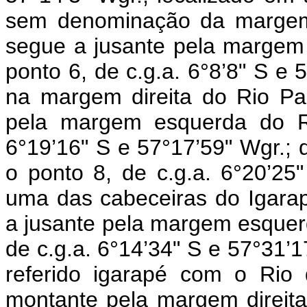
sem denominação da margem 
segue a jusante pela margem 
ponto 6, de c.g.a. 6°8’8" S e 
na margem direita do Rio Pa
pela margem esquerda do Ri
6°19’16" S e 57°17’59" Wgr.; 
o ponto 8, de c.g.a. 6°20’25
uma das cabeceiras do Igarap
a jusante pela margem esquerd
de c.g.a. 6°14’34" S e 57°31’1
referido igarapé com o Rio
montante pela margem direita