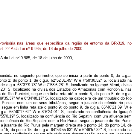
 provisória nas áreas que especifica da região de entorno da BR-319, no
o
t. 22-A da Lei n
9.985, de 18 de julho de 2000.
o
-A da Lei n
9.985, de 18 de julho de 2000,
endida no seguinte perímetro, que se inicia a partir do ponto 0, de c.g.a.
o 1; do ponto 1, de c.g.a. 62°52’31.45" W e 7°58’30.52" S, localizado na
 c.g.a. 63°37’9.73" W e 7°58’6.28" S, localizado no Igarapé Mirari, divisa
1.23" S, localizado na divisa dos Estados do Amazonas com Rondônia, nas
do Rio Punicici, segue em linha reta até o ponto 5; do ponto 5, de c.g.a.
49’35.37" W e 8°34’48.17" S, localizado na cabeceira de um tributário do Rio
 Punicici com um de seus tributários, segue a jusante do referido rio pela
 segue em linha reta até o ponto 9; do ponto 9, de c.g.a. 65°40’21.39" W e
.g.a. 65°40’17.62" W e 8°6’24.01" S, localizado na confluência do Igarapé
°55’0.19" S, localizado na confluência do Rio Sepatini com um afluente sem
 confluência do Rio Sepatini com o Rio Purus, segue a jusante do Rio Purus
 a jusante do Rio Purus pela margem direita ate o ponto 14; do ponto 14, de
o 15; do ponto 15, de c.g.a. 64°53’55.83" W e 6°46’57.32" S, localizado na