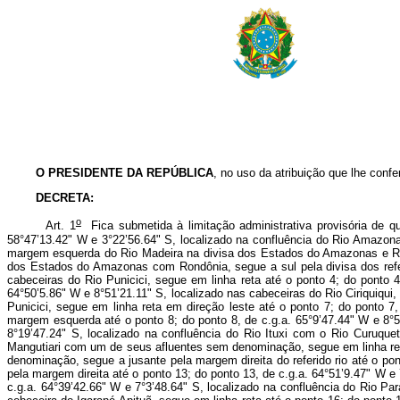
O PRESIDENTE DA REPÚBLICA
, no uso da atribuição que lhe confer
DECRETA:
o
Art. 1
Fica submetida à limitação administrativa provisória de q
58°47’13.42" W e 3°22’56.64" S, localizado na confluência do Rio Amazon
margem esquerda do Rio Madeira na divisa dos Estados do Amazonas e Rondôn
dos Estados do Amazonas com Rondônia, segue a sul pela divisa dos refe
cabeceiras do Rio Punicici, segue em linha reta até o ponto 4; do ponto 
64°50’5.86" W e 8°51’21.11" S, localizado nas cabeceiras do Rio Ciriquiqui,
Punicici, segue em linha reta em direção leste até o ponto 7; do ponto 7,
margem esquerda até o ponto 8; do ponto 8, de c.g.a. 65°9’47.44" W e 8°5’
8°19’47.24" S, localizado na confluência do Rio Ituxi com o Rio Curuquet
Mangutiari com um de seus afluentes sem denominação, segue em linha reta 
denominação, segue a jusante pela margem direita do referido rio até o po
pela margem direita até o ponto 13; do ponto 13, de c.g.a. 64°51’9.47" W e
c.g.a. 64°39’42.66" W e 7°3’48.64" S, localizado na confluência do Rio Pa