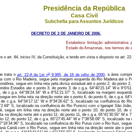
Presidência da República
Casa Civil
Subchefia para Assuntos Jurídicos
DECRETO DE 2 DE JANEIRO DE 2006.
Estabelece limitação administrativa
Estado do Amazonas, nos termos do ar
e o art. 84, inciso IV, da Constituição, e tendo em vista o disposto no art. 22
o
ue trata o
art. 22-A da Lei n
9.985, de 18 de julho de 2000
, a área compre
as com o Rio Madeira, segue pela margem esquerda do Rio Madeira até o Pont
ia, segue em linha reta pela divisa estadual até o ponto 2; do ponto 2, de
ridos Estados ate o ponto 3; do ponto 3, de c.g.a. 64°40’15.14" W e 9°0’5
4, de c.g.a. 64°39’24.34" W e 8°51’21.57" S, localizado na margem esquerda 
 segue em linha reta na direção norte ate o ponto 6; do ponto 6, de c.g.a. 64°
 de c.g.a. 64°34’17.11" W e 8°34’26.62" S, localizado na confluência do Rio
2.69" S, localizado na confluência do Rio Punicici com o Igarapé São João,
ê, segue em linha reta na direção norte até o ponto 10; do ponto 10, de c
na direção norte até o ponto 11; do ponto 11, de c.g.a. 65°41’30.55" W e 7
nto 12; do ponto 12, de c.g.a. 65°27’45.44" W e 7°38’58.09" S, localizado na
 7°18’34.96" S, localizado na confluência do Rio Purus com o Rio Ituxi, segue
raná Cainã com o Rio Purus, segue em linha reta na direção oeste ate o pont