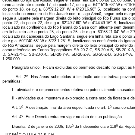
cebeceira do Igarapé Apituã, segue em linha reta até o ponto 16; do ponto
rumo a leste ate o ponto 17; do ponto 17, de c.g.a. 64°15’15.63" W e 6°15
do ponto 18, de c.g.a. 63°59’12.20" W e 6°20’16.98" S, localizado na con
localizado no encontro do Rio Jacaré com o Lago Arimã, segue pela margem
segue a jusante pela margem direita do leito principal do Rio Purus até o
ponto 22; do ponto 22, de c.g.a. 62°49’7.60" W e 4°44’49.16" S, localiza
localizado na confluência do Rio Paraná do Salsa com afluente sem denomin
em linha reta até o ponto 25; do ponto 25, de c.g.a. 60°58’21.04" W e 2°
localizado na cabeceira do Lago Santana, segue em linha reta até o ponto 2
de c.g.a. 60°1’40.58" W e 3°23’1.25" S, localizado na confluência do Igara
do Rio Amazonas, segue pela margem direita do leito principal do referido
como referência as Cartas Topográficas SA-20-Z-C, SB-20-V-B, SB-20-X-A, 
D, SA-21-Y-C, SB-20-X-C, SB-20-Y-A, SB-20-Z-A, SB-20-Z-B, SB-21-Y-A, S
1:250.000.
Parágrafo único. Ficam excluídas do perímetro descrito no caput as ter
o
Art. 2
Nas áreas submetidas à limitação administrativa provisóri
permitidas:
I - atividades e empreendimentos efetiva ou potencialmente causadore
II - atividades que importem a exploração a corte raso da floresta e de
o
o
Art. 3
A destinação final da área especificada no art. 1
será concluíd
o
Art. 4
Este Decreto entra em vigor na data de sua publicação.
o
o
Brasília, 2 de janeiro de 2006; 185
da Independência e 118
da Repúb
LUIZ INÁCIO LULA DA SILVA