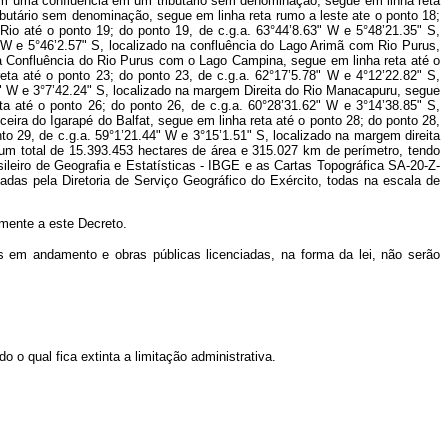
 com uma confluência em um tributário sem denominação, segue em linha reta
ibutário sem denominação, segue em linha reta rumo a leste ate o ponto 18;
Rio até o ponto 19; do ponto 19, de c.g.a. 63°44’8.63" W e 5°48’21.35" S,
 W e 5°46’2.57" S, localizado na confluência do Lago Arimã com Rio Purus,
 na Confluência do Rio Purus com o Lago Campina, segue em linha reta até o
eta até o ponto 23; do ponto 23, de c.g.a. 62°17’5.78" W e 4°12’22.82" S,
5" W e 3°7’42.24" S, localizado na margem Direita do Rio Manacapuru, segue
ta até o ponto 26; do ponto 26, de c.g.a. 60°28’31.62" W e 3°14’38.85" S,
eira do Igarapé do Balfat, segue em linha reta até o ponto 28; do ponto 28,
to 29, de c.g.a. 59°1’21.44" W e 3°15’1.51" S, localizado na margem direita
o um total de 15.393.453 hectares de área e 315.027 km de perímetro, tendo
leiro de Geografia e Estatísticas - IBGE e as Cartas Topográfica SA-20-Z-
as pela Diretoria de Serviço Geográfico do Exército, todas na escala de
mente a este Decreto.
s em andamento e obras públicas licenciadas, na forma da lei, não serão
 o qual fica extinta a limitação administrativa.