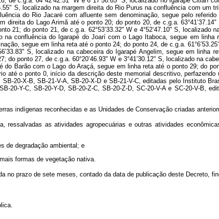
 16, de c.g.a. 64°42’42.51" W e 6°17’56.65" S, localizado no Igarapé Citiarí
’6.55" S, localizado na margem direita do Rio Purus na confluência com um tr
fluência do Rio Jacaré com afluente sem denominação, segue pelo referido 
 direita do Lago Arimã até o ponto 20; do ponto 20, de c.g.a. 63°41’37.14"
 ponto 21; do ponto 21, de c.g.a. 62°53’33.32" W e 4°52’47.10" S, localizado
do na confluência do Igarapé do Joarí com o Lago Itaboca, segue em linha r
ação, segue em linha reta até o ponto 24; do ponto 24, de c.g.a. 61°6’53.2
56’33.83" S, localizado na cabeceira do Igarapé Angelim, segue em linha re
7; do ponto 27, de c.g.a. 60°20’46.93" W e 3°41’30.12" S, localizado na cabec
pé do Barão com o Lago do Araçá, segue em linha reta até o ponto 29; do pon
 rio até o ponto 0, início da descrição deste memorial descritivo, perfazend
SB-20-X-B, SB-21-V-A, SB-20-X-D e SB-21-V-C, editadas pelo Instituto Brasi
B-20-Y-C, SB-20-Y-D, SB-20-Z-C, SB-20-Z-D, SC-20-V-A e SC-20-V-B, editad
ras indígenas reconhecidas e as Unidades de Conservação criadas anterior
a, ressalvadas as atividades agropecuárias e outras atividades econômica
s de degradação ambiental; e
mais formas de vegetação nativa.
a no prazo de sete meses, contado da data de publicação deste Decreto, findo
lica.