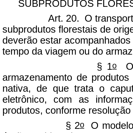
SUBPRODUTOS FLORES
Art. 20. O transpo
subprodutos florestais de orige
deverão estar acompanhados 
tempo da viagem ou do arm
o
§ 1
O d
armazenamento de produtos e
nativa, de que trata o capu
eletrônico, com as informa
produtos, conforme resoluç
o
§ 2
O modelo 