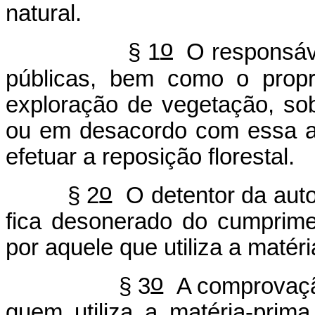
natural.
o
§ 1
O responsáve
públicas, bem como o propr
exploração de vegetação, so
ou em desacordo com essa au
efetuar a reposição florestal.
o
§ 2
O detentor da auto
fica desonerado do cumprimen
por aquele que utiliza a matéri
o
§ 3
A comprovação
quem utiliza a matéria-prima