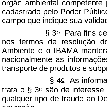
órgão ambiental competente 
cadastrado pelo Poder Público
campo que indique sua valid
o
§ 3
Para fins de 
nos termos de resolução d
Ambiente e o IBAMA manterão
nacionalmente as informaçõ
transporte de produtos e subp
o
§ 4
As informa
o
trata o § 3
são de interesse
qualquer tipo de fraude ao D