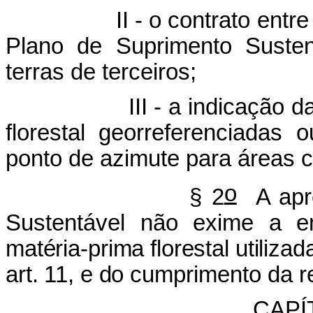
 - o contrato entre os pa
Plano de Suprimento Sustentá
terras de terceiros;
I - a indicação das área
florestal georreferenciada
ponto de azimute para áreas c
o
§ 2
A apre
Sustentável não exime a 
matéria-prima florestal utiliza
art. 11, e do
cumprimento da re
CAPÍ