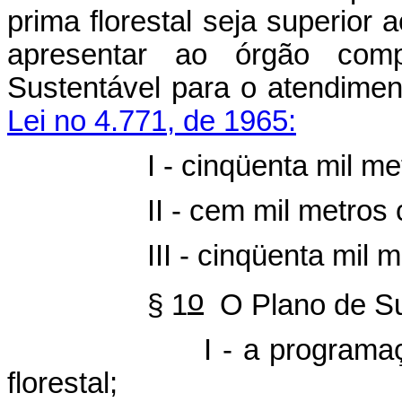
prima florestal seja superior 
apresentar ao órgão com
Sustentável para o atendimen
Lei no 4.771, de 1965:
- cinqüenta mil metros 
 - cem mil metros cúbic
I - cinqüenta mil metros
o
§ 1
O Plano de Sup
- a programação de su
florestal;