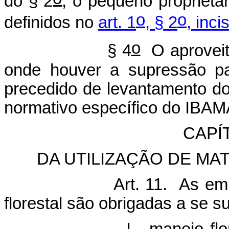
do § 2
, o pequeno proprietár
o
o
definidos no
art. 1
, § 2
, inci
o
§ 4
O aproveit
onde houver a supressão pa
precedido de levantamento do
normativo específico do IBA
CAPÍ
DA UTILIZAÇÃO DE MA
Art. 11. As em
florestal são obrigadas a se s
- manejo florestal, r