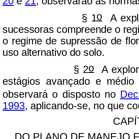
20
e
21
, observarão as norma
o
§ 1
A explo
sucessoras compreende o regim
o regime de supressão de flo
uso alternativo do solo.
o
§ 2
A explor
estágios avançado e médio 
observará o disposto no
Dec
1993
, aplicando-se, no que c
CAPÍ
DO PLANO DE MANEJO 