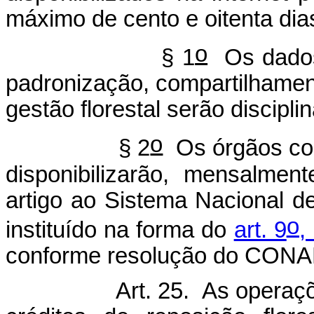
máximo de cento e oitenta dia
o
§ 1
Os dados,
padronização, compartilhamen
gestão florestal serão disci
o
§ 2
Os órgãos co
disponibilizarão, mensalmen
artigo ao Sistema Nacional d
o
instituído na forma do
art. 9
,
conforme resolução do CON
Art. 25. As operaç