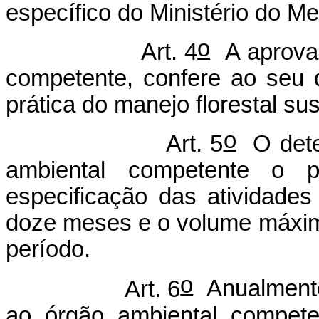
específico do Ministério do M
o
Art. 4
A aprovaç
competente, confere ao seu d
prática do manejo florestal su
o
Art. 5
O dete
ambiental competente o
especificação das atividade
doze meses e o volume máxim
período.
o
Art. 6
Anualmente
ao órgão ambiental compete