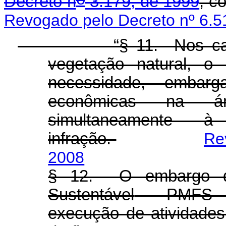
Decreto n
3.179, de 1999
, c
Revogado pelo Decreto nº 6.5
“§ 11. Nos casos de
vegetação natural, o 
necessidade, embarg
econômicas na ár
simultaneamente 
infração.
Re
2008
§ 12. O embargo
Sustentável
- PMFS nã
execução de atividade