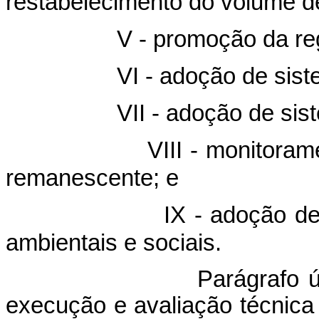
restabelecimento do volume de
- promoção da regeneraç
 - adoção de sistema sil
I - adoção de sistema d
II - monitoramento do 
remanescente; e
 - adoção de medidas
ambientais e sociais.
rágrafo único. A el
execução
e avaliação
técnic