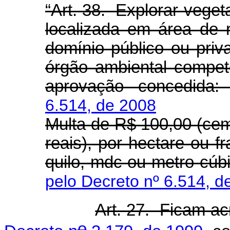
“Art. 38. Explorar veget
localizada em área de r
domínio público ou pri
órgão ambiental compe
aprovação concedida
6.514, de 2008
Multa de R$ 100,00 (cem
reais), por hectare ou f
quilo, mdc ou metro cúb
pelo Decreto nº 6.514, d
Art. 27. Ficam a
o