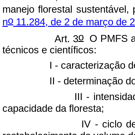
manejo florestal sustentável,
o
n
11.284, de 2 de março de 
o
Art. 3
O PMFS ate
técnicos e científicos:
- caracterização do meio 
 - determinação do esto
I - intensidade de ex
capacidade da floresta;
 - ciclo de corte c