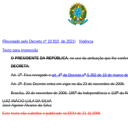
(Revogado pelo Decreto nº 10.810, de 2021)
Vigência
Texto para impressão
O PRESIDENTE DA REPÚBLICA
, no uso da atribuição que lhe confere
DECRETA:
o
o
o
Art. 1
Fica revogado o
art. 4
do Decreto n
5.392 de 10 de março d
o
Art. 2
Este Decreto entra em vigor no dia 23 de novembro de 2006.
o
o
Brasília, 20 de novembro de 2006; 185
da Independência e 118
da Re
LUIZ INÁCIO LULA DA SILVA
José Agenor Álvares da Silva
Este texto não substitui o publicado no DOU de 21.11.2006