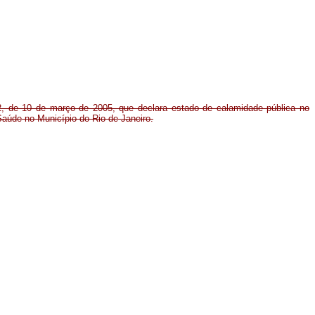
, de 10 de março de 2005, que declara estado de calamidade pública no
Saúde no Município do Rio de Janeiro.