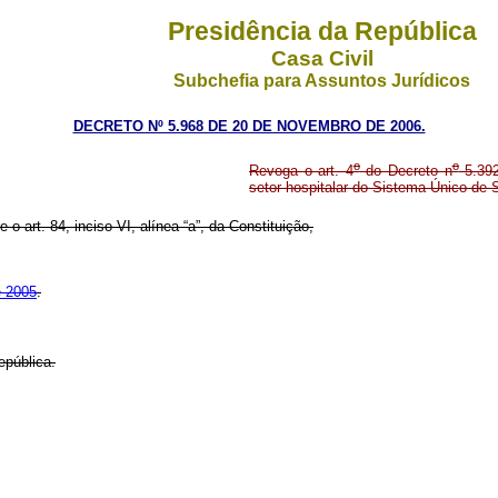
Presidência da República
Casa Civil
Subchefia para Assuntos Jurídicos
DECRETO Nº 5.968 DE 20 DE NOVEMBRO DE 2006.
o
o
Revoga o art. 4
do Decreto n
5.392
setor hospitalar do Sistema Único de 
 o art. 84, inciso VI, alínea “a”, da Constituição,
e 2005
.
pública.