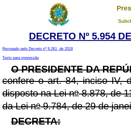
Pres
Subch
DECRETO Nº 5.954 D
Revogado pelo Decreto nº 9.261, de 2018
Texto para impressão
O PRESIDENTE DA REPÚ
confere o art. 84, inciso IV,
o
disposto na Lei n
8.878, de 1
o
da Lei n
9.784, de 29 de jane
DECRETA: