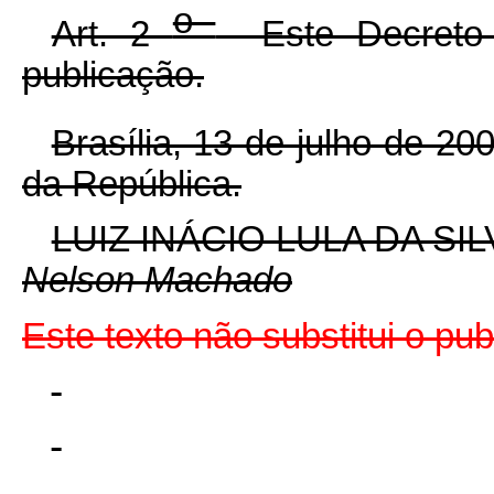
o
Art. 2
Este Decreto 
publicação.
Brasília, 13 de julho de 20
da República.
LUIZ INÁCIO LULA DA SIL
Nelson Machado
Este texto não substitui o pu