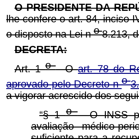
O PRESIDENTE DA REP
lhe confere o art. 84, inciso 
o
o disposto na Lei n
8.213, d
DECRETA:
o
Art. 1
O
art. 78 do R
o
aprovado pelo Decreto n
3
a vigorar acrescido dos segui
o
“§ 1
O INSS pod
avaliação médico-per
suficiente para a recu