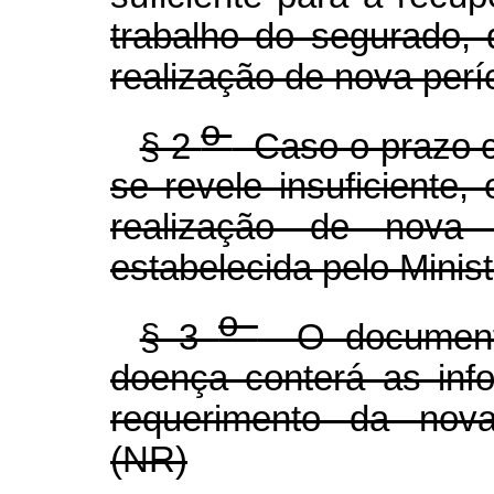
trabalho do segurado,
realização de nova períc
o
§ 2
Caso o prazo c
se revele insuficiente,
realização de nova 
estabelecida pelo Minist
o
§ 3
O documento
doença conterá as inf
requerimento da nova 
(NR)