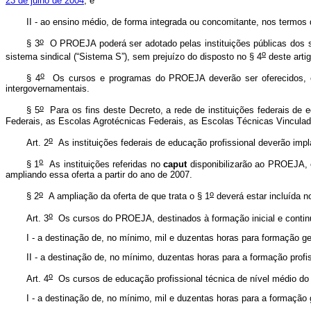
23 de julho de 2004
; e
II - ao ensino médio, de forma integrada ou concomitante, nos termos
o
§ 3
O PROEJA poderá ser adotado pelas instituições públicas dos si
o
sistema sindical (“Sistema S”), sem prejuízo do disposto no § 4
deste artig
o
§ 4
Os cursos e programas do PROEJA deverão ser oferecidos, em qu
intergovernamentais.
o
§ 5
Para os fins deste Decreto, a rede de instituições federais de
Federais, as Escolas Agrotécnicas Federais, as Escolas Técnicas Vinculada
o
Art. 2
As instituições federais de educação profissional deverão imp
o
§ 1
As instituições referidas no
caput
disponibilizarão ao PROEJA, e
ampliando essa oferta a partir do ano de 2007.
o
o
§ 2
A ampliação da oferta de que trata o § 1
deverá estar incluída no
o
Art. 3
Os cursos do PROEJA, destinados à formação inicial e continu
I - a destinação de, no mínimo, mil e duzentas horas para formação ge
II - a destinação de, no mínimo, duzentas horas para a formação profis
o
Art. 4
Os cursos de educação profissional técnica de nível médio d
I - a destinação de, no mínimo, mil e duzentas horas para a formação 