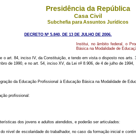
Presidência da República
Casa Civil
Subchefia para Assuntos Jurídicos
DECRETO Nº 5.840, DE 13 DE JULHO DE 2006.
Institui, no âmbito federal, o 
Básica na Modalidade de Educaçã
e o art. 84, inciso IV, da Constituição, e tendo em vista o disposto nos arts. 
o
bro de 1990, e no art. 54, inciso XV, da Lei n
8.906, de 4 de julho de 1994,
ntegração da Educação Profissional à Educação Básica na Modalidade de Edu
ão profissional:
sticas dos jovens e adultos atendidos, e poderão ser articulados:
 do nível de escolaridade do trabalhador, no caso da formação inicial e cont