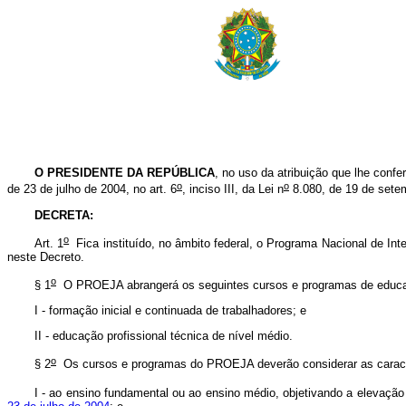
O
PRESIDENTE DA REPÚBLICA
, no uso da atribuição que lhe confer
o
o
de 23 de julho de 2004, no art. 6
, inciso III, da Lei n
8.080, de 19 de setem
DECRETA:
o
Art. 1
Fica instituído, no âmbito federal, o Programa Nacional de I
neste Decreto.
o
§ 1
O PROEJA abrangerá os seguintes cursos e programas de educaç
I - formação inicial e continuada de trabalhadores; e
II - educação profissional técnica de nível médio.
o
§ 2
Os cursos e programas do PROEJA deverão considerar as caracterí
I - ao ensino fundamental ou ao ensino médio, objetivando a elevação