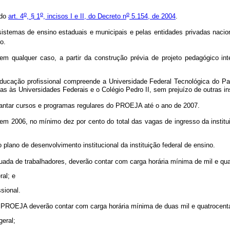
o
o
o
 do
art. 4
, § 1
, incisos I e II, do Decreto n
5.154, de 2004
.
stemas de ensino estaduais e municipais e pelas entidades privadas naciona
o.
alquer caso, a partir da construção prévia de projeto pedagógico integra
 educação profissional compreende a Universidade Federal Tecnológica do 
s às Universidades Federais e o Colégio Pedro II, sem prejuízo de outras in
lantar cursos e programas regulares do PROEJA até o ano de 2007.
m 2006, no mínimo dez por cento do total das vagas de ingresso da institui
 plano de desenvolvimento institucional da instituição federal de ensino.
ada de trabalhadores, deverão contar com carga horária mínima de mil e qu
ral; e
sional.
o PROEJA deverão contar com carga horária mínima de duas mil e quatrocent
geral;