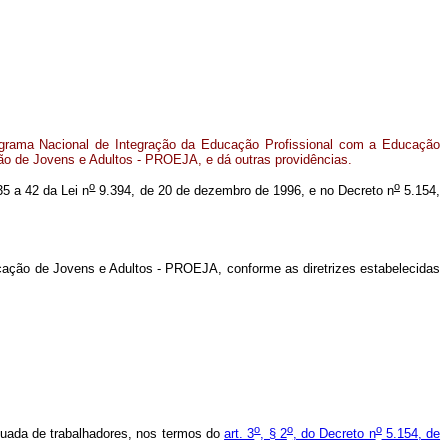
Programa Nacional de Integração da Educação Profissional com a Educação
o de Jovens e Adultos - PROEJA, e dá outras providências.
o
o
35 a 42 da Lei n
9.394, de 20 de dezembro de 1996, e no Decreto n
5.154,
cação de Jovens e Adultos - PROEJA, conforme as diretrizes estabelecidas
o
o
o
inuada de trabalhadores, nos termos do
art. 3
, § 2
, do Decreto n
5.154, de