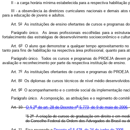
II - a carga horária mínima estabelecida para a respectiva habilitação p
III - a observância às diretrizes curriculares nacionais e demais at
para a educação de jovens e adultos.
o
Art. 5
As instituições de ensino ofertantes de cursos e programas do
Parágrafo único. As áreas profissionais escolhidas para a estrutur
fortalecimento das estratégias de desenvolvimento socioeconômico e cultur
o
Art. 6
O aluno que demonstrar a qualquer tempo aproveitamento no c
tanto para fins de habilitação na respectiva área profissional, quanto para
Parágrafo único. Todos os cursos e programas do PROEJA devem preve
avaliação e reconhecimento por parte da respectiva instituição de ensino.
o
Art. 7
As instituições ofertantes de cursos e programas do PROEJA po
o
Art. 8
Os diplomas de cursos técnicos de nível médio desenvolvidos 
o
Art. 9
O acompanhamento e o controle social da implementação nacio
Parágrafo único. A composição, as atribuições e o regimento do comitê
o
o
Art. 10.
O § 2
do art. 28 do Decreto n
5.773, de 9 de maio de 2006
,
o
“§ 2
A criação de cursos de graduação em direito e em medici
do Conselho Federal da Ordem dos Advogados do Brasil ou do
o
Art. 11. Fica revogado o
Decreto n
5.478, de 24 de junho de 2005
.