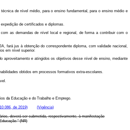
l técnica de nível médio, para o ensino fundamental, para o ensino médio e
expedição de certificados e diplomas.
m com as demandas de nível local e regional, de forma a contribuir com o
, fará jus à obtenção do correspondente diploma, com validade nacional,
dos em nível superior.
aproveitamento e atingidos os objetivos desse nível de ensino, mediante
habilidades obtidos em processos formativos extra-escolares.
vel.
érios da Educação e do Trabalho e Emprego.
10.086, de 2019)
(Vigência)
tários, deverá ser submetida, respectivamente, à manifestação
 Educação.” (NR)