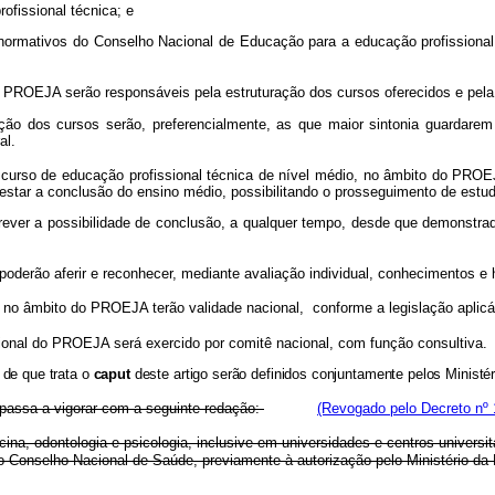
rofissional técnica; e
os normativos do Conselho Nacional de Educação para a educação profissiona
 PROEJA serão responsáveis pela estruturação dos cursos oferecidos e pela 
ação dos cursos serão, preferencialmente, as que maior sintonia guardare
al.
urso de educação profissional técnica de nível médio, no âmbito do PROEJA
 atestar a conclusão do ensino médio, possibilitando o prosseguimento de estu
r a possibilidade de conclusão, a qualquer tempo, desde que demonstrado 
derão aferir e reconhecer, mediante avaliação individual, conhecimentos e 
no âmbito do PROEJA terão validade nacional, conforme a legislação aplicá
nal do PROEJA será exercido por comitê nacional, com função consultiva.
 de que trata o
caput
deste artigo serão definidos conjuntamente pelos Minist
 passa a vigorar com a seguinte redação:
(Revogado pelo Decreto nº 
na, odontologia e psicologia, inclusive em universidades e centros universi
 Conselho Nacional de Saúde, previamente à autorização pelo Ministério da