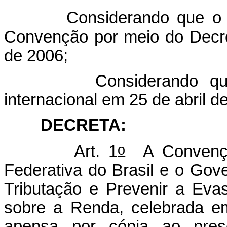
Considerando que o Con
Convenção por meio do Decre
de 2006;
Considerando que a C
internacional em 25 de abril d
DECRETA:
o
Art. 1
A Convenção
Federativa do Brasil e o Gov
Tributação e Prevenir a Eva
sobre a Renda, celebrada e
apensa por cópia ao pres