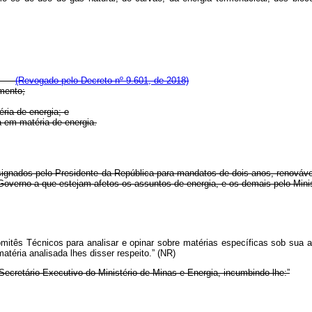
(Revogado pelo Decreto nº 9.601, de 2018)
imento;
ria de energia; e
a em matéria de energia.
ignados pelo Presidente da República para mandatos de dois anos, renováve
e Governo a que estejam afetos os assuntos de energia, e os demais pelo Min
tês Técnicos para analisar e opinar sobre matérias específicas sob sua ap
téria analisada lhes disser respeito.” (NR)
ecretário-Executivo do Ministério de Minas e Energia, incumbindo-lhe:
”