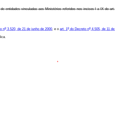
entidades vinculadas aos Ministérios referidos nos incisos I a IX do art.
o
o
o
to n
3.520, de 21 de junho de 2000
, e o
art. 1
do Decreto n
4.505, de 11 de
ica.
*