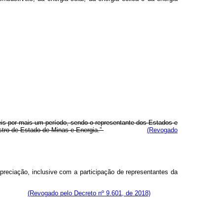
is por mais um período, sendo o representante dos Estados e
istro de Estado de Minas e Energia.”
(Revogado
reciação, inclusive com a participação de representantes da
(Revogado pelo Decreto nº 9.601, de 2018)