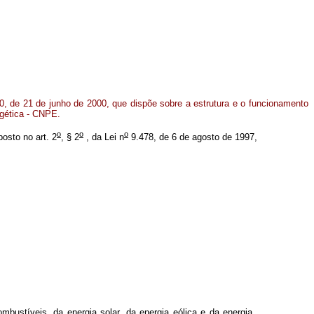
, de 21 de junho de 2000, que dispõe sobre a estrutura e o funcionamento
rgética - CNPE.
o
o
o
posto no art. 2
, § 2
, da Lei n
9.478, de 6 de agosto de 1997,
mbustíveis, da energia solar, da energia eólica e da energia