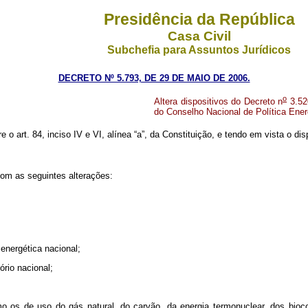
Presidência da República
Casa Civil
Subchefia para Assuntos Jurídicos
DECRETO Nº 5.793, DE 29 DE MAIO DE 2006.
o
Altera dispositivos do Decreto n
3.520
do Conselho Nacional de Política Ene
e o art. 84, inciso IV e VI, alínea “a”, da Constituição, e tendo em vista o dis
com as seguintes alterações:
energética nacional;
ório nacional;
mo os de uso do gás natural, do carvão, da energia termonuclear, dos bioco