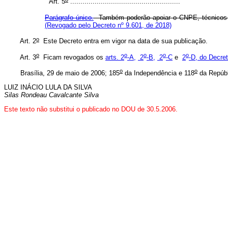
“Art. 5
......................................................
Parágrafo único.
Também poderão apoiar o CNPE, técnicos de 
(Revogado pelo Decreto nº 9.601, de 2018)
o
Art. 2
Este Decreto entra em vigor na data de sua publicação.
o
o
o
o
o
Art. 3
Ficam revogados os
arts. 2
-A,
2
-B,
2
-C
e
2
-D, do Decre
o
o
Brasília, 29 de maio de 2006; 185
da Independência e 118
da Repúbl
LUIZ INÁCIO LULA DA SILVA
Silas Rondeau Cavalcante Silva
Este texto não substitui o publicado no DOU de 30.
5
.2006.