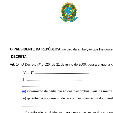
O PRESIDENTE DA REPÚBLICA
, no uso da atribuição que lhe confer
DECRETA
:
o
o
Art. 1
O Decreto n
3.520, de 21 de junho de 2000, passa a vigorar 
o
“Art. 1
......................................................
I -
......................................................
......................................................
m)
incremento da participação dos biocombustíveis na matriz 
n) garantia de suprimento de biocombustíveis em todo o territ
......................................................
IV
- estabelecer diretrizes para programas específicos, co