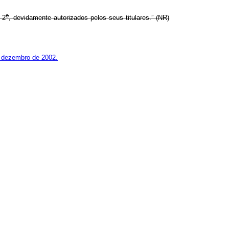
o
 2
, devidamente autorizados pelos seus titulares.” (NR)
 dezembro de 2002.