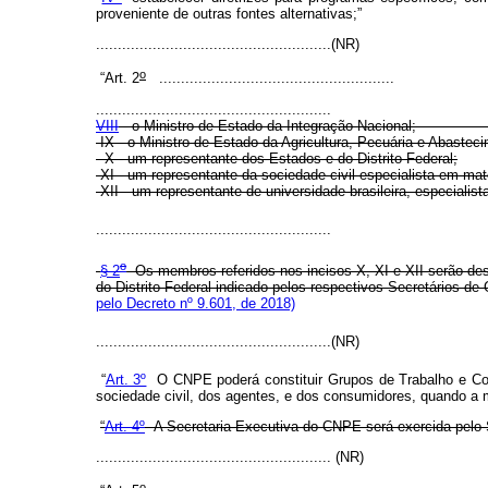
proveniente de outras fontes alternativas;
”
......................................................
(NR)
o
“
Art. 2
......................................................
......................................................
VIII
- o Ministro de Estado da Integração Nacional;
IX - o Ministro de Estado da Agricultura, Pecuária e Abastec
X - um representante dos Estados e do Distrito Federal;
XI - um representante da sociedade civil especialista em maté
XII - um representante de universidade brasileira, especialist
......................................................
o
§ 2
Os membros referidos nos incisos X, XI e XII serão des
do Distrito Federal indicado pelos respectivos Secretários d
pelo Decreto nº 9.601, de 2018)
......................................................(NR)
“
Art. 3º
O CNPE poderá constituir Grupos de Trabalho e Comi
sociedade civil, dos agentes, e dos consumidores, quando a ma
“
Art. 4º
A Secretaria-Executiva do CNPE será exercida pelo S
......................................................
(NR)
o