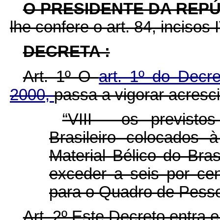
O PRESIDENTE DA REP
lhe confere o art. 84, incisos 
DECRETA :
Art. 1º O
art. 1º do Decr
2000,
passa a vigorar acresci
“VIII - os previstos
Brasileiro colocados 
Material Bélico do Bra
exceder a seis por cen
para o Quadro de Pesso
Art. 2º Este Decreto entra 