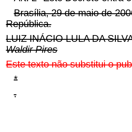
Brasília, 29 de maio de 20
República.
LUIZ INÁCIO LULA DA SILV
Waldir Pires
Este texto não substitui o p
*
.