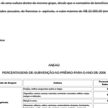
de uma cultura dentro do mesmo grupo, desde que o somatório do benefício não
des pecuário, de florestas e aqüícola, o valor máximo de R$ 32.000,00 (trint
ica.
ANEXO
PERCENTAGENS DE SUBVENÇÃO AO PRÊMIO PARA O ANO DE 2006
Percen
ade de Seguro
Cultura
Subv
Feijão, milho segunda safra e trigo.
Algodão, arroz, aveia, canola, centeio, cevada, milho, soja,
sorgo e triticale.
Maçã e uva.
grícola
Abacaxi, alface, alho, ameixa, amendoim, batata, berinjela,
beterraba, café, cana-de-açúcar, caqui, cebola, cenoura,