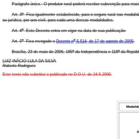
Parágrafo único. O produtor rural poderá receber subvenção para mais 
o
Art. 3
Fica igualmente estabelecido, para o seguro rural nas modalida
ou jurídica, por ano civil, para cada uma dessas modalidades.
o
Art. 4
Este Decreto entra em vigor na data de sua publicação.
o
o
Art. 5
Fica revogado o
Decreto n
5.514, de 17 de agosto de 2005
.
o
o
Brasília, 23 de maio de 2006; 185
da Independência e 118
da Repúbl
LUIZ INÁCIO LULA DA SILVA
Roberto Rodrigues
Este texto não substitui o publicado no D.O.U. de 24.
5
.2006.
Modalid
A