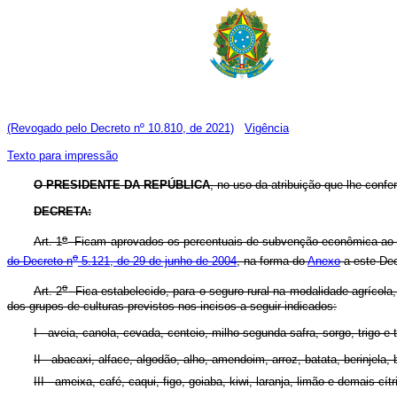
(Revogado pelo Decreto nº 10.810, de 2021)
Vigência
Texto para impressão
O PRESIDENTE DA REPÚBLICA
, no uso da atribuição que lhe confer
DECRETA:
o
Art. 1
Ficam aprovados os percentuais de subvenção econômica ao pr
o
do Decreto n
5.121, de 29 de junho de 2004
, na forma do
Anexo
a este Dec
o
Art. 2
Fica estabelecido, para o seguro rural na modalidade agrícola, 
dos grupos de culturas previstos nos incisos a seguir indicados:
I - aveia,
canola, cevada, centeio, milho segunda safra, sorgo, trigo e tr
II - abacaxi, alface, algodão, alho, amendoim, arroz, batata, berinjela
III - ameixa, café, caqui, figo, goiaba, kiwi, laranja, limão e demais c