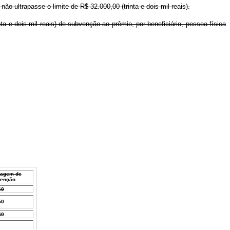
 ultrapasse o limite de R$ 32.000,00 (trinta e dois mil reais).
a e dois mil reais) de subvenção ao prêmio, por beneficiário, pessoa física
tagem de
enção
60
50
40