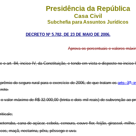
Presidência da República
Casa Civil
Subchefia para Assuntos Jurídicos
DECRETO Nº 5.782, DE 23 DE MAIO DE 2006.
Aprova os percentuais e valores máxi
e o art. 84, inciso IV, da Constituição, e tendo em vista o disposto no inciso I
o
êmio do seguro rural para o exercício de 2006, de que tratam os
arts. 3
, i
reto.
o valor máximo de R$ 32.000,00 (trinta e dois mil reais) de subvenção ao prêm
iticale;
, beterraba, cana-de-açúcar, cebola, cenoura, couve-flor, feijão, girassol, mil
ítricos, maçã, nectarina, pêra, pêssego e uva.