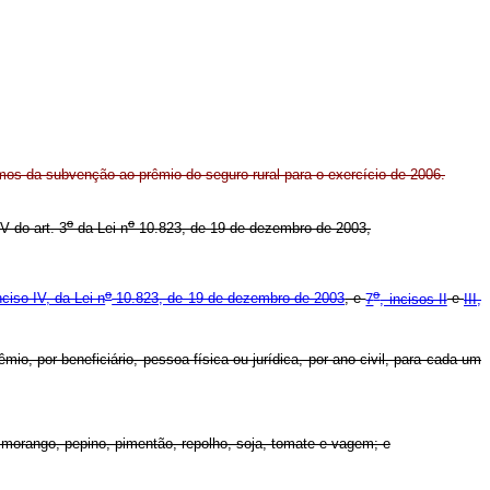
mos da subvenção ao prêmio do seguro rural para o exercício de 2006.
o
o
V do art. 3
da Lei n
10.823, de 19 de dezembro de 2003,
o
o
nciso IV, da Lei n
10.823, de 19 de dezembro de 2003
, e
7
, incisos II
e
III,
io, por beneficiário, pessoa física ou jurídica, por ano civil, para cada um
ho, morango, pepino, pimentão, repolho, soja, tomate e vagem; e