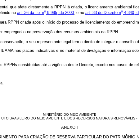
 que afete diretamente a RPPN já criada, o licenciamento ambiental fica c
o
o
finido no
art. 36 da Lei n
9.985, de 2000
, e no
art. 33 do Decreto n
4.340, d
ra RPPN criada após o início do processo de licenciamento do empreendim
r empregados na preservação dos recursos ambientais da RPPN.
ervação, o seu representante legal tem o direito de integrar o conselho 
AMA nas placas indicativas e no material de divulgação e informação sob
as RPPNs constituídas até a vigência deste Decreto, exceto nos casos de r
a.
MINISTÉRIO DO MEIO AMBIENTE
ITUTO BRASILEIRO DO MEIO AMBIENTE E DOS RECURSOS NATURAIS RENOVÁVEIS - 
ANEXO I
IMENTO PARA CRIAÇÃO DE RESERVA PARTICULAR DO PATRIMÔNIO 