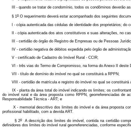
III - quando se tratar de condomínio, todos os condôminos deverão assin
o
§ 1
O requerimento deverá estar acompanhado dos seguintes docum
I - cópia autenticada das cédulas de identidade dos proprietários; do cô
II - cópia autenticada dos atos constitutivos e suas alterações, no caso 
III - certidão do órgão do Registro de Empresas ou de Pessoas Jurídicas, 
IV - certidão negativa de débitos expedida pelo órgão de administração t
V - certificado de Cadastro do Imóvel Rural - CCIR;
VI - três vias do Termo de Compromisso, na forma do Anexo II deste De
VII - título de domínio do imóvel no qual se constituirá a RPPN;
VIII - certidão de matrícula e registro do imóvel no qual se constituirá a
IX - planta da área total do imóvel indicando os limites; os confrontantes
do imóvel rural e da área proposta como RPPN, georreferenciadas de aco
Responsabilidade Técnica - ART; e
X - memorial descritivo dos limites do imóvel e da área proposta como R
profissional habilitado, com a devida ART.
o
§ 2
A descrição dos limites do imóvel, contida na certidão compr
definidores dos limites do imóvel rural georreferenciadas, conforme especi