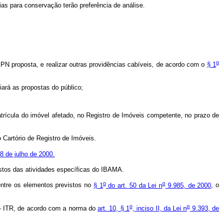
s para conservação terão preferência de análise.
o
PPN proposta, e realizar outras providências cabíveis, de acordo com o
§ 1
iará as propostas do público;
rícula do imóvel afetado, no Registro de Imóveis competente, no prazo de
Cartório de Registro de Imóveis.
8 de julho de 2000.
stos das atividades específicas do IBAMA.
o
o
ntre os elementos previstos no
§ 1
do art. 50 da Lei n
9.985, de 2000
, o
o
o
l - ITR, de acordo com a norma do
art. 10, § 1
, inciso II, da Lei n
9.393, de