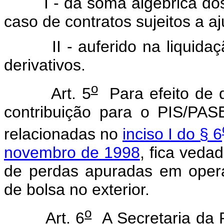
I - da soma algébrica dos 
caso de contratos sujeitos a a
II - auferido na liquidaçã
derivativos.
o
Art. 5
Para efeito de 
contribuição para o PIS/PAS
relacionadas no
inciso I do § 6
novembro de 1998
, fica ved
de perdas apuradas em oper
de bolsa no exterior.
o
Art. 6
A Secretaria da R