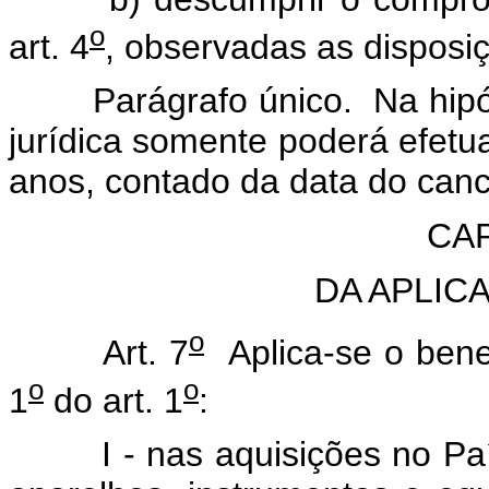
o
art. 4
, observadas as disposiç
Parágrafo único. Na hipóte
jurídica somente poderá efetu
anos, contado da data do can
CAP
DA APLIC
o
Art. 7
Aplica-se o bene
o
o
1
do art. 1
:
I - nas aquisições no País