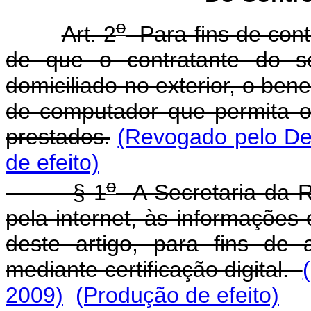
o
Art. 2
Para fins de con
de que o contratante do se
domiciliado no exterior, o ben
de computador que permita o
prestados.
(Revogado pelo Dec
de efeito)
o
§ 1
A Secretaria da R
pela internet, às informações
deste artigo, para fins de 
mediante certificação digital.
2009)
(Produção de efeito)