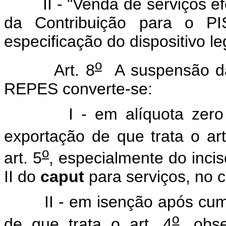
II - "Venda de serviços ef
da Contribuição para o 
especificação do dispositivo l
o
Art. 8
A suspensão da 
REPES converte-se:
I - em alíquota zero ap
exportação de que trata o art
o
art. 5
, especialmente do inci
II do
caput
para serviços, no c
II - em isenção após cumpr
o
de que trata o art. 4
, obs