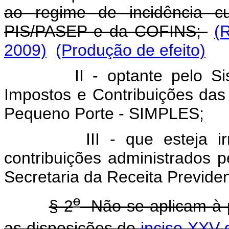
ao regime de incidência cu
PIS/PASEP e da COFINS;
(
2009)
(Produção de efeito)
II - optante pelo Siste
Impostos e Contribuições da
Pequeno Porte - SIMPLES;
III - que esteja irregu
contribuições administrados p
Secretaria da Receita Previden
o
§ 2
Não se aplicam à p
as disposições do
inciso XXV d