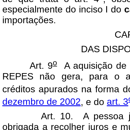
especialmente do inciso I do
c
importações.
CA
DAS DISP
o
Art. 9
A aquisição de 
REPES não gera, para o adq
créditos apurados na forma 
dezembro de 2002
, e do
art. 3
Art. 10. A pessoa jurídi
obrigada a recolher juros e m