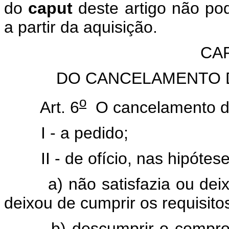
do
caput
deste artigo não po
a partir da aquisição.
CAP
DO CANCELAMENTO D
o
Art. 6
O cancelamento da 
I - a pedido;
II - de ofício, nas hipóteses
a) não satisfazia ou deixou
deixou de cumprir os requisito
b) descumprir o compromis