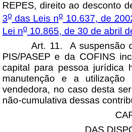
REPES, direito ao desconto d
o
o
3
das Leis n
10.637, de 200
o
Lei n
10.865, de 30 de abril d
Art. 11. A suspensão da e
PIS/PASEP e da COFINS inci
capital para pessoa jurídic
manutenção e a utilização 
vendedora, no caso desta ser 
não-cumulativa dessas contrib
CAP
DAS DISP