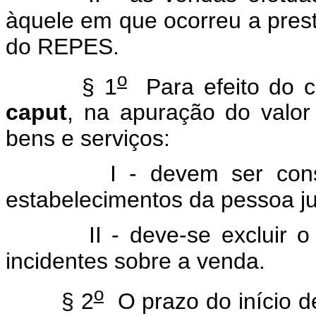
àquele em que ocorreu a prest
do REPES.
o
§ 1
Para efeito do cá
caput
, na apuração do valor
bens e serviços:
I - devem ser consider
estabelecimentos da pessoa ju
II - deve-se excluir o val
incidentes sobre a venda.
o
§ 2
O prazo do início de 