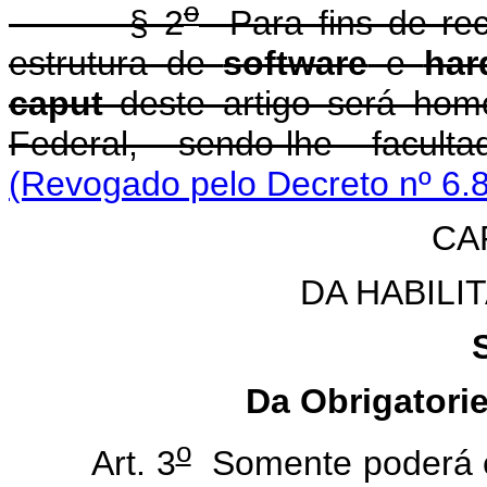
o
§ 2
Para fins de reco
estrutura de
software
e
har
caput
deste artigo será homo
Federal, sendo-lhe facul
(Revogado pelo Decreto nº 6.
CAP
DA HABILI
Da Obrigatori
o
Art. 3
Somente poderá ef