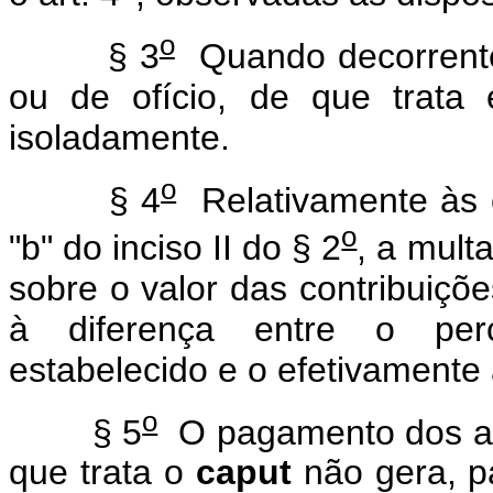
o
§ 3
Quando decorrentes
ou de ofício, de que trata 
isoladamente.
o
§ 4
Relativamente às c
o
"b" do inciso II do § 2
, a mult
sobre o valor das contribuiçõ
à diferença entre o per
estabelecido e o efetivamente
o
§ 5
O pagamento dos acr
que trata o
caput
não gera, p