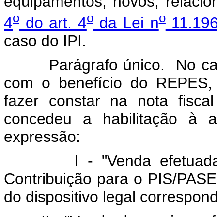
equipamentos, novos, relaci
o
o
o
4
do art. 4
da Lei n
11.196
caso do IPI.
Parágrafo único. No caso 
com o benefício do REPES, 
fazer constar na nota fisc
concedeu a habilitação à a
expressão:
I - "Venda efetuada co
Contribuição para o PIS/PAS
do dispositivo legal correspon