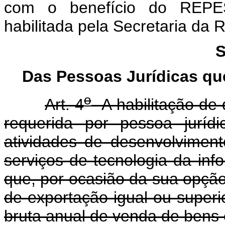
com o benefício do REPES
habilitada pela Secretaria da 
S
Das Pessoas Jurídicas qu
o
Art. 4
A habilitação de q
requerida por pessoa juríd
atividades de desenvolvimen
serviços de tecnologia da in
que, por ocasião da sua opç
de exportação igual ou superio
bruta anual de venda de bens 