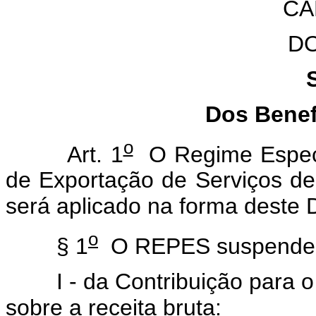
CA
D
Dos Benef
o
Art. 1
O Regime Especia
de Exportação de Serviços d
será aplicado na forma deste 
o
§ 1
O REPES suspende a
I - da Contribuição para o
sobre a receita bruta: