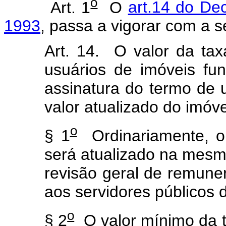
o
Art. 1
O
art.14 do De
1993
, passa a vigorar com a s
Art. 14. O valor da ta
usuários de imóveis fun
assinatura do termo de 
valor atualizado do imóve
o
§ 1
Ordinariamente, o
será atualizado na mesm
revisão geral de remune
aos servidores públicos 
o
§ 2
O valor mínimo da 