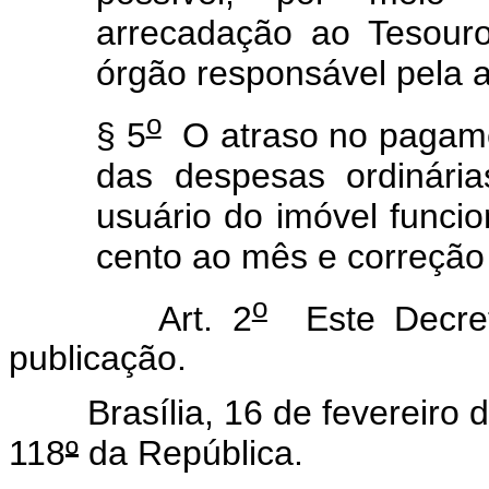
arrecadação ao Tesour
órgão responsável pela a
o
§ 5
O atraso no pagame
das despesas ordinári
usuário do imóvel funci
cento ao mês e correção
o
Art. 2
Este Decret
publicação.
Brasília, 16 de fevereiro d
118
º
da República.