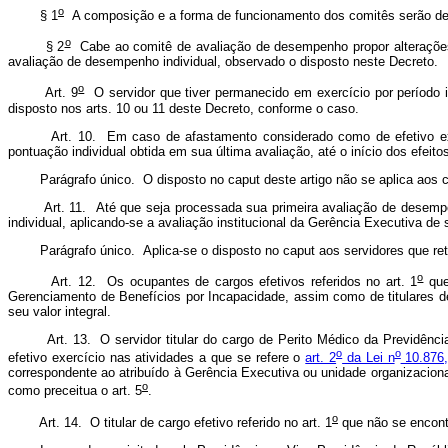
o
§ 1
A composição e a forma de funcionamento dos comitês serão def
o
§ 2
Cabe ao comitê de avaliação de desempenho propor alterações 
avaliação de desempenho individual, observado o disposto neste Decreto.
o
Art. 9
O servidor que tiver permanecido em exercício por período i
disposto nos arts. 10 ou 11 deste Decreto, conforme o caso.
Art. 10. Em caso de afastamento considerado como de efetivo exercíc
pontuação individual obtida em sua última avaliação, até o início dos efeito
Parágrafo único. O disposto no caput deste artigo não se aplica aos 
Art. 11. Até que seja processada sua primeira avaliação de desempenho
individual, aplicando-se a avaliação institucional da Gerência Executiva de 
Parágrafo único. Aplica-se o disposto no caput aos servidores que ret
o
Art. 12. Os ocupantes de cargos efetivos referidos no art. 1
que
Gerenciamento de Benefícios por Incapacidade, assim como de titulares 
seu valor integral.
Art. 13. O servidor titular do cargo de Perito Médico da Previdência So
o
o
efetivo exercício nas atividades a que se refere o
art. 2
da Lei n
10.876,
correspondente ao atribuído à Gerência Executiva ou unidade organizacion
o
como preceitua o art. 5
.
o
Art. 14. O titular de cargo efetivo referido no art. 1
que não se encont