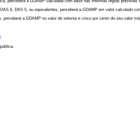
ica, perceberá a GDAMP calculada com base nas mesmas regras previstas no
AS 6, DAS 5, ou equivalentes, perceberá a GDAMP em valor calculado com 
 perceberá a GDAMP no valor de setenta e cinco por cento do seu valor má
4
.
pública.