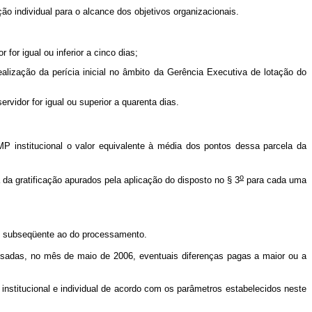
ão individual para o alcance dos objetivos organizacionais.
or igual ou inferior a cinco dias;
zação da perícia inicial no âmbito da Gerência Executiva de lotação do
vidor for igual ou superior a quarenta dias.
P institucional o valor equivalente à média dos pontos dessa parcela da
o
da gratificação apurados pela aplicação do disposto no § 3
para cada uma
ês subseqüente ao do processamento.
ensadas, no mês de maio de 2006, eventuais diferenças pagas a maior ou a
nstitucional e individual de acordo com os parâmetros estabelecidos neste