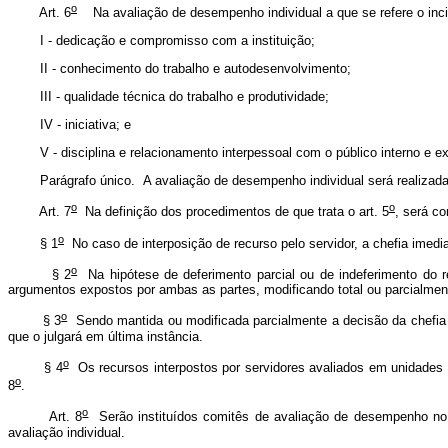
o
Art. 6
Na avaliação de desempenho individual a que se refere o incis
I - dedicação e compromisso com a instituição;
II - conhecimento do trabalho e autodesenvolvimento;
III - qualidade técnica do trabalho e produtividade;
IV - iniciativa; e
V - disciplina e relacionamento interpessoal com o público interno e ex
Parágrafo único. A avaliação de desempenho individual será realizada pe
o
o
Art. 7
Na definição dos procedimentos de que trata o art. 5
, será co
o
§ 1
No caso de interposição de recurso pelo servidor, a chefia imediat
o
§ 2
Na hipótese de deferimento parcial ou de indeferimento do r
argumentos expostos por ambas as partes, modificando total ou parcialmen
o
§ 3
Sendo mantida ou modificada parcialmente a decisão da chefia 
que o julgará em última instância.
o
§ 4
Os recursos interpostos por servidores avaliados em unidades d
o
8
.
o
Art. 8
Serão instituídos comitês de avaliação de desempenho no â
avaliação individual.