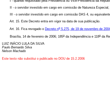
I - quando requisitado pela Presidência ou Vice-Presidência da Repúbl
II - o servidor investido em cargo em comissão de Natureza Especial, D
III - o servidor investido em cargo em comissão DAS 4, ou equivalente,
Art. 15. Este Decreto entra em vigor na data de sua publicação.
o
Art. 16. Fica revogado o
Decreto n
5.275, de 19 de novembro de 200
o
o
Brasília, 14 de fevereiro de 2006; 185
da Independência e 118
da Re
LUIZ INÁCIO LULA DA SILVA
Paulo Bernardo Silva
Nelson Machado
Este texto não substitui o publicado no DOU de 15.2.2006