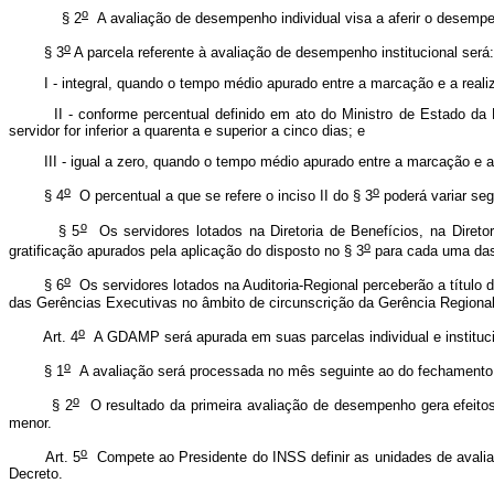
o
§ 2
A avaliação de desempenho individual visa a aferir o desempenh
o
§ 3
A parcela referente à avaliação de desempenho institucional será:
I - integral, quando o tempo médio apurado entre a marcação e a realização
II - conforme percentual definido em ato do Ministro de Estado da Pre
servidor for inferior a quarenta e superior a cinco dias; e
III - igual a zero, quando o tempo médio apurado entre a marcação e a real
o
o
§ 4
O percentual a que se refere o inciso II do § 3
poderá variar se
o
§ 5
Os servidores lotados na Diretoria de Benefícios, na Direto
o
gratificação apurados pela aplicação do disposto no § 3
para cada uma das
o
§ 6
Os servidores lotados na Auditoria-Regional perceberão a título 
das Gerências Executivas no âmbito de circunscrição da Gerência Regional
o
Art. 4
A GDAMP será apurada em suas parcelas individual e institucion
o
§ 1
A avaliação será processada no mês seguinte ao do fechamento do
o
§ 2
O resultado da primeira avaliação de desempenho gera efeitos 
menor.
o
Art. 5
Compete ao Presidente do INSS definir as unidades de avaliaç
Decreto.