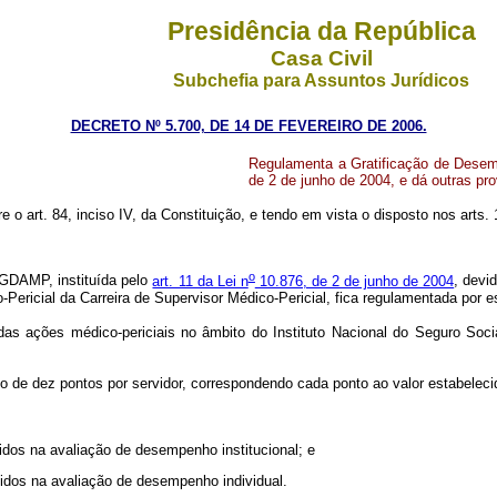
Presidência da República
Casa Civil
Subchefia para Assuntos Jurídicos
DECRETO Nº 5.700, DE 14 DE FEVEREIRO DE 2006.
Regulamenta a Gratificação de Desem
de 2 de junho de 2004, e dá outras pro
re o art. 84, inciso IV, da Constituição, e tendo em vista o disposto nos arts. 
o
 GDAMP, instituída pelo
art. 11 da Lei n
10.876, de 2 de junho de 2004
, devi
Pericial da Carreira de Supervisor Médico-Pericial, fica regulamentada por e
s ações médico-periciais no âmbito do Instituto Nacional do Seguro Soci
de dez pontos por servidor, correspondendo cada ponto ao valor estabelec
os na avaliação de desempenho institucional; e
dos na avaliação de desempenho individual.