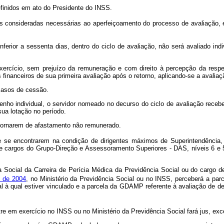
inidos em ato do Presidente do INSS.
consideradas necessárias ao aperfeiçoamento do processo de avaliação, es
nferior a sessenta dias, dentro do ciclo de avaliação, não será avaliado 
io, sem prejuízo da remuneração e com direito à percepção da respect
s financeiros de sua primeira avaliação após o retorno, aplicando-se a avalia
casos de cessão.
 individual, o servidor nomeado no decurso do ciclo de avaliação receber
sua lotação no período.
ornarem de afastamento não remunerado.
 se encontrarem na condição de dirigentes máximos de Superintendência, 
de cargos do Grupo-Direção e Assessoramento Superiores - DAS, níveis 6 e
cial da Carreira de Perícia Médica da Previdência Social ou do cargo de 
 de 2004
, no Ministério da Previdência Social ou no INSS, perceberá a pa
al à qual estiver vinculado e a parcela da GDAMP referente à avaliação de d
re em exercício no INSS ou no Ministério da Previdência Social fará jus, e