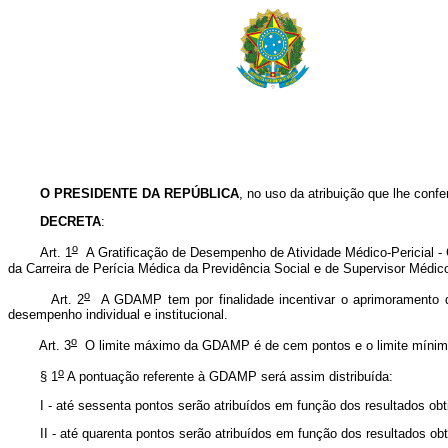
O PRESIDENTE DA REPÚBLICA
, no uso da atribuição que lhe confe
DECRETA
:
o
Art. 1
A Gratificação de Desempenho de Atividade Médico-Pericial -
da Carreira de Perícia Médica da Previdência Social e de Supervisor Médico-
o
Art. 2
A GDAMP tem por finalidade incentivar o aprimoramento da
desempenho individual e institucional.
o
Art. 3
O limite máximo da GDAMP é de cem pontos e o limite mínimo 
o
§ 1
A pontuação referente à GDAMP será assim distribuída:
I - até sessenta pontos serão atribuídos em função dos resultados obtid
II - até quarenta pontos serão atribuídos em função dos resultados obti