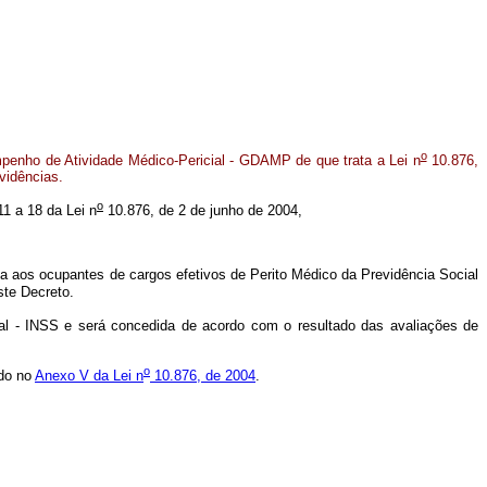
o
penho de Atividade Médico-Pericial - GDAMP de que trata a Lei n
10.876,
vidências.
o
11 a 18 da Lei n
10.876, de 2 de junho de 2004,
da aos ocupantes de cargos efetivos de Perito Médico da Previdência Social
ste Decreto.
al - INSS e será concedida de acordo com o resultado das avaliações de
o
ido no
Anexo V da Lei n
10.876, de 2004
.