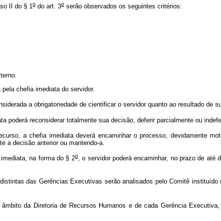
o
o
o II do § 1
do art. 3
serão observados os seguintes critérios:
terno.
la chefia imediata do servidor.
nsiderada a obrigatoriedade de cientificar o servidor quanto ao resultado de s
a poderá reconsiderar totalmente sua decisão, deferir parcialmente ou indeferi
ecurso, a chefia imediata deverá encaminhar o processo, devidamente mot
te a decisão anterior ou mantendo-a.
o
imediata, na forma do § 2
, o servidor poderá encaminhar, no prazo de até de
istintas das Gerências Executivas serão analisados pelo Comitê instituído
mbito da Diretoria de Recursos Humanos e de cada Gerência Executiva, co