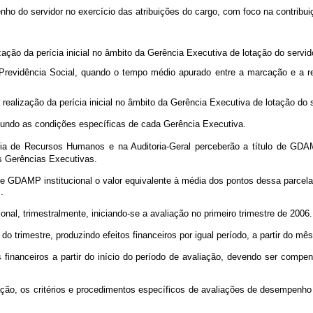
o do servidor no exercício das atribuições do cargo, com foco na contribuiç
 da perícia inicial no âmbito da Gerência Executiva de lotação do servidor f
vidência Social, quando o tempo médio apurado entre a marcação e a reali
ização da perícia inicial no âmbito da Gerência Executiva de lotação do ser
gundo as condições específicas de cada Gerência Executiva.
ria de Recursos Humanos e na Auditoria-Geral perceberão a título de GDAM
 Gerências Executivas.
de GDAMP institucional o valor equivalente à média dos pontos dessa parcela 
.
al, trimestralmente, iniciando-se a avaliação no primeiro trimestre de 2006.
 trimestre, produzindo efeitos financeiros por igual período, a partir do m
financeiros a partir do início do período de avaliação, devendo ser comp
ão, os critérios e procedimentos específicos de avaliações de desempenho i