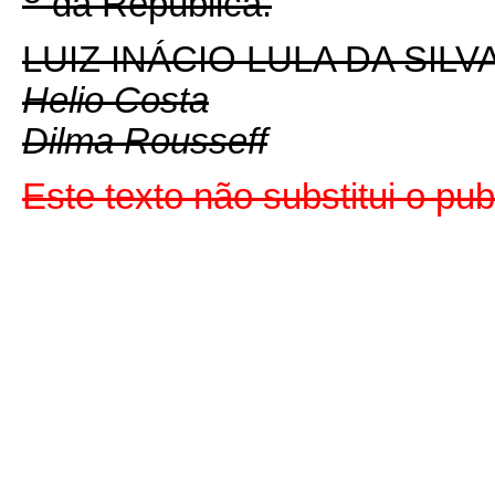
da República.
LUIZ INÁCIO LULA DA SILV
Helio Costa
Dilma Rousseff
Este texto não substitui o p