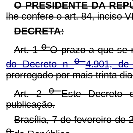
O PRESIDENTE DA REP
lhe confere o art. 84, inciso V
DECRETA:
o
Art. 1
O prazo a que se 
o
do Decreto n
4.901, d
prorrogado por mais trinta dia
o
Art. 2
Este Decreto 
publicação.
Brasília, 7 de fevereiro de
o