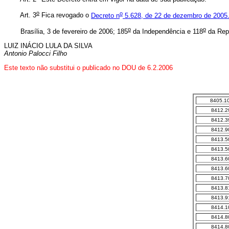
o
o
Art. 3
Fica revogado o
Decreto n
5.628, de 22 de dezembro de 2005
o
o
Brasília, 3 de fevereiro de 2006; 185
da Independência e 118
da Repú
LUIZ INÁCIO LULA DA SILVA
Antonio Palocci Filho
Este texto não substitui o publicado no DOU de 6.2.2006
8405.10
8412.2
8412.3
8412.9
8413.5
8413.5
8413.6
8413.6
8413.7
8413.8
8413.9
8414.1
8414.8
8414.8