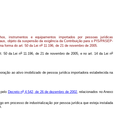
hos, instrumentos e equipamentos importados por pessoas jurídicas
aus, objeto da suspensão da exigência da Contribuição para o PIS/PASEP-
o
a forma do art. 50 da Lei n
11.196, de 21 de novembro de 2005.
o
o
t. 50 da Lei n
11.196, de 21 de novembro de 2005, e no art. 14 da Lei n
ção ao ativo imobilizado de pessoa jurídica importadora estabelecida na
o
 pelo
Decreto n
4.542, de 26 de dezembro de 2002
, relacionados no Anexo
o em processo de industrialização por pessoa jurídica que esteja instalada
A.