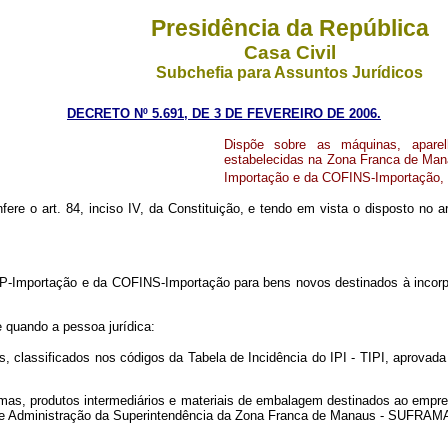
Presidência da República
Casa Civil
Subchefia para Assuntos Jurídicos
DECRETO Nº 5.691, DE 3 DE FEVEREIRO DE 2006.
Dispõe sobre as máquinas, aparel
estabelecidas na Zona Franca de Man
Importação e da COFINS-Importação, n
fere o art. 84, inciso IV, da Constituição, e tendo em vista o disposto no ar
Importação e da COFINS-Importação para bens novos destinados à incorpora
 quando a pessoa jurídica:
classificados nos códigos da Tabela de Incidência do IPI - TIPI, aprovada
mas, produtos intermediários e materiais de embalagem destinados ao empreg
de Administração da Superintendência da Zona Franca de Manaus - SUFRAM