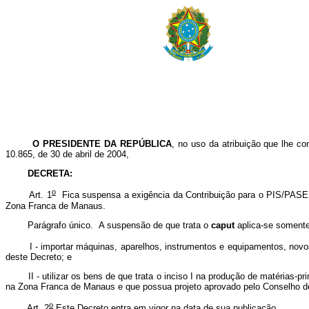
O PRESIDENTE DA REPÚBLICA
, no uso da atribuição que lhe con
10.865, de 30 de abril de 2004,
DECRETA:
o
Art. 1
Fica suspensa a exigência da Contribuição para o PIS/PASEP-
Zona Franca de Manaus.
Parágrafo único. A suspensão de que trata o
caput
aplica-se somente
I - importar máquinas, aparelhos, instrumentos e equipamentos, novos, 
deste Decreto; e
II - utilizar os bens de que trata o inciso I na produção de matérias-pri
na Zona Franca de Manaus e que possua projeto aprovado pelo Conselho 
o
Art. 2
Este Decreto entra em vigor na data de sua publicação.