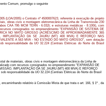
gimento Comum, promulgo o seguinte
2005 (LOA/2005) o Contrato nº 4500007623, referente à execução de projeto
eriais, obras civis e montagem eletromecânica da Linha de Transmissão 230
 cabos CAA 795 MCM TERN - 6.032t; e estruturas metálicas - 8.100t), com
m recursos consignados no empreendimento "EXPANSÃO DE SISTEMA DE
TRICA NO MATO GROSSO (ACRÉSCIMO DE APROXIMADAMENTE 365
, IMPLANTAÇÃO DA SE JAURU (MT) 400 MVA) E REFORÇO NAS
ALENTE A 563 MVA - NO ESTADO DO MATO GROSSO", sem dotação
b responsabilidade da UO 32.224 (Centrais Elétricas do Norte do Brasil
total de materiais, obras civis e montagem eletromecânica da Linha de
, realizado com recursos consignados no empreendimento "EXPANSÃO DE
SSÃO, IMPLANTAÇÃO DA SE JAURU (MT) 400 MVA) E REFORÇO
onsabilidade da UO 32.224 (Centrais Elétricas do Norte do Brasil
 encaminhando relatório à Comissão Mista de que trata o art. 166, § 1º , da