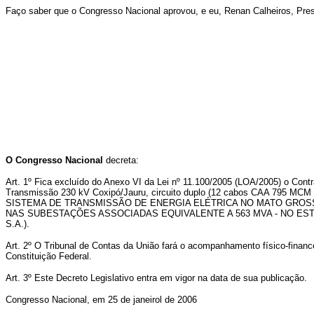
Faço saber que o Congresso Nacional aprovou, e eu, Renan Calheiros, Pre
O Congresso Nacional
decreta:
Art. 1º Fica excluído do Anexo VI da Lei nº 11.100/2005 (LOA/2005) o Contr
Transmissão 230 kV Coxipó/Jauru, circuito duplo (12 cabos CAA 795 MCM
SISTEMA DE TRANSMISSÃO DE ENERGIA ELÉTRICA NO MATO GROSS
NAS SUBESTAÇÕES ASSOCIADAS EQUIVALENTE A 563 MVA - NO ESTADO DO M
S.A.).
Art. 2º O Tribunal de Contas da União fará o acompanhamento físico-finance
Constituição Federal.
Art. 3º Este Decreto Legislativo entra em vigor na data de sua publicação.
Congresso Nacional, em 25 de janeirol de 2006