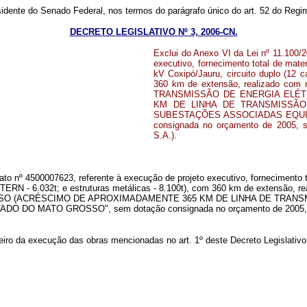
sidente do Senado Federal, nos termos do parágrafo único do art. 52 do Re
DECRETO LEGISLATIVO Nº 3, 2006-CN.
Exclui do Anexo VI da Lei nº 11.100/
executivo, fornecimento total de mat
kV Coxipó/Jauru, circuito duplo (12
360 km de extensão, realizado co
TRANSMISSÃO DE ENERGIA ELÉ
KM DE LINHA DE TRANSMISSÃO
SUBESTAÇÕES ASSOCIADAS EQUIV
consignada no orçamento de 2005, so
S.A.).
ato nº 4500007623, referente à execução de projeto executivo, fornecimento 
 TERN - 6.032t; e estruturas metálicas - 8.100t), com 360 km de extensão
O (ACRÉSCIMO DE APROXIMADAMENTE 365 KM DE LINHA DE TRANSMI
ATO GROSSO", sem dotação consignada no orçamento de 2005, sob resp
iro da execução das obras mencionadas no art. 1º deste Decreto Legislativo,