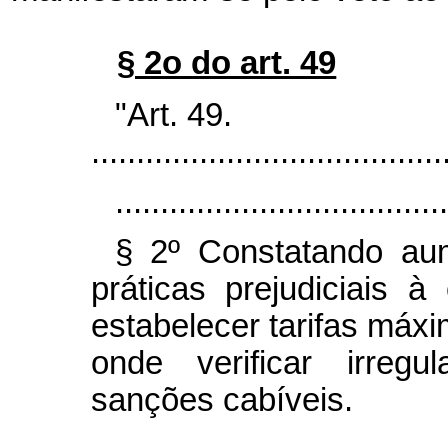
§ 2o do art. 49
"Art. 49.
.......................................
.....................................
§ 2º Constatando aum
práticas prejudiciais
estabelecer tarifas máx
onde verificar irregu
sanções cabíveis.