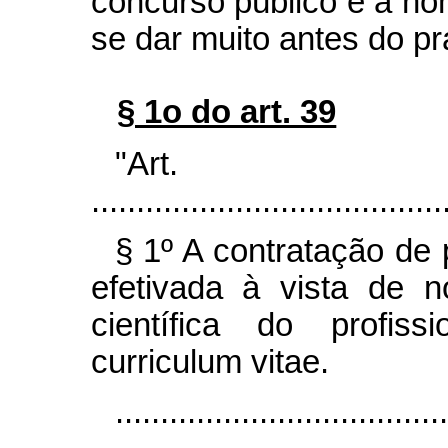
concurso público e a n
se dar muito antes do pra
§ 1o do art. 39
"Ar
.......................................
§ 1º A contratação de
efetivada à vista de n
científica do profiss
curriculum vitae.
....................................