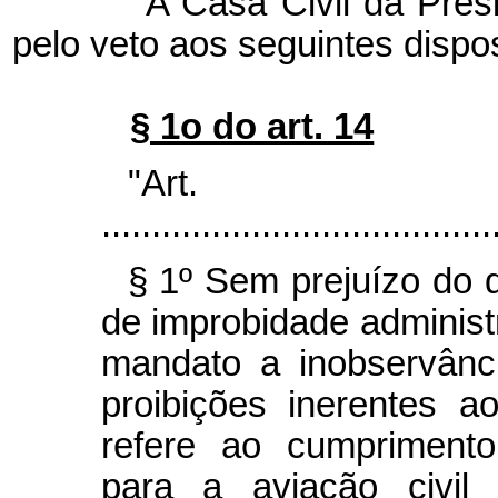
A Casa Civil da Presidê
pelo veto aos seguintes dispos
§ 1o do art. 14
"Ar
.......................................
§ 1º Sem prejuízo do q
de improbidade administ
mandato a inobservânc
proibições inerentes a
refere ao cumprimento
para a aviação civil