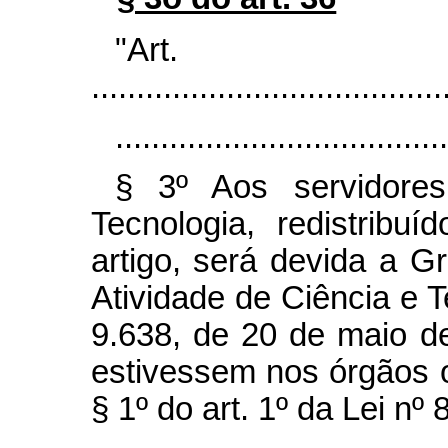
"Ar
.......................................
.....................................
§ 3º Aos servidore
Tecnologia, redistrib
artigo, será devida a 
Atividade de Ciência e T
9.638, de 20 de maio d
estivessem nos órgãos o
§ 1º do art. 1º da Lei nº