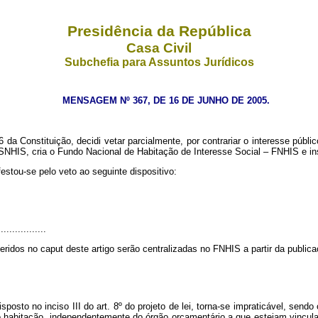
Presidência da República
Casa Civil
Subchefia para Assuntos Jurídicos
MENSAGEM Nº 367, DE 16 DE JUNHO DE 2005.
onstituição, decidi vetar parcialmente, por contrariar o interesse público
SNHIS, cria o Fundo Nacional de Habitação de Interesse Social – FNHIS e in
ou-se pelo veto ao seguinte dispositivo:
................
eridos no caput deste artigo serão centralizadas no FNHIS a partir da publica
osto no inciso III do art. 8º do projeto de lei, torna-se impraticável, sendo
o habitação, independentemente do órgão orçamentário a que estejam vincul