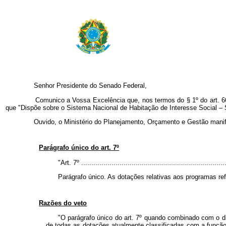
Senhor Presidente do Senado Federal,
Comunico a Vossa Excelência que, nos termos do § 1º do art. 66 da C
que "Dispõe sobre o Sistema Nacional de Habitação de Interesse Social – 
Ouvido, o Ministério do Planejamento, Orçamento e Gestão manifest
Parágrafo único do art. 7º
"Art. 7º ........................................................................
Parágrafo único. As dotações relativas aos programas ref
Razões do veto
"O parágrafo único do art. 7º quando combinado com o disp
de todas as dotações atualmente classificadas com a funçã