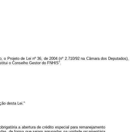
, o Projeto de Lei nº 36, de 2004 (nº 2.710/92 na Câmara dos Deputados),
stitui o Conselho Gestor do FNHIS".
ção desta Lei."
 obrigatória a abertura de crédito especial para remanejamento
adas, de forma que sejam agrupadas na unidade orçamentária