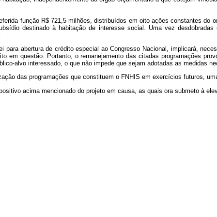
referida função R$ 721,5 milhões, distribuídos em oito ações constantes do o
subsídio destinado à habitação de interesse social. Uma vez desdobradas 
.
 para abertura de crédito especial ao Congresso Nacional, implicará, neces
ito em questão. Portanto, o remanejamento das citadas programações prov
úblico-alvo interessado, o que não impede que sejam adotadas as medidas ne
lização das programações que constituem o FNHIS em exercícios futuros, uma
sitivo acima mencionado do projeto em causa, as quais ora submeto à ele