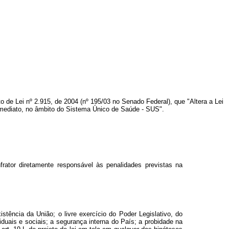
 de Lei nº 2.915, de 2004 (nº 195/03 no Senado Federal), que "Altera a Lei
o imediato, no âmbito do Sistema Único de Saúde - SUS".
frator diretamente responsável às penalidades previstas na
tência da União; o livre exercício do Poder Legislativo, do
viduais e sociais; a segurança interna do País; a probidade na