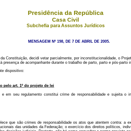
Presidência da República
Casa Civil
Subchefia para Assuntos Jurídicos
MENSAGEM Nº 198, DE 7 DE ABRIL DE 2005.
stituição, decidi vetar parcialmente, por inconstitucionalidade, o Projeto
ito à presença de acompanhante durante o trabalho de parto, parto e pós-part
e dispositivo:
 pelo art. 1º do projeto de lei
 e em seu regulamento constitui crime de responsabilidade e sujeita o in
lece que são crimes de responsabilidade os atos que atentem contra: a exis
ucionais das unidades da Federação; o exercício dos direitos políticos, indi