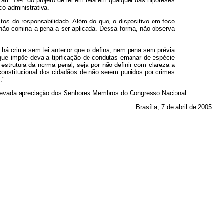
art. 19-L do projeto de lei em tela em qualquer das hipóteses
co-administrativa.
itos de responsabilidade. Além do que, o dispositivo em foco
is, não comina a pena a ser aplicada. Dessa forma, não observa
ão há crime sem lei anterior que o defina, nem pena sem prévia
l que impõe deva a tipificação de condutas emanar de espécie
estrutura da norma penal, seja por não definir com clareza a
 constitucional dos cidadãos de não serem punidos por crimes
."
levada apreciação dos Senhores Membros do Congresso Nacional.
Brasília, 7 de abril de 2005.