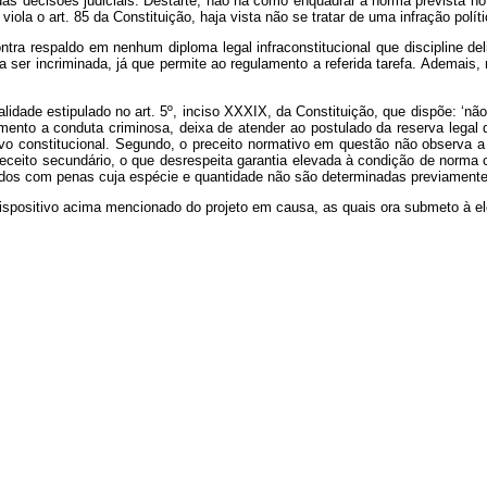
das decisões judiciais. Destarte, não há como enquadrar a norma prevista no 
iola o art. 85 da Constituição, haja vista não se tratar de uma infração políti
ra respaldo em nenhum diploma legal infraconstitucional que discipline del
ta a ser incriminada, já que permite ao regulamento a referida tarefa. Adema
galidade estipulado no art. 5º, inciso XXXIX, da Constituição, que dispõe: ‘n
amento a conduta criminosa, deixa de atender ao postulado da reserva lega
vo constitucional. Segundo, o preceito normativo em questão não observa a 
preceito secundário, o que desrespeita garantia elevada à condição de norma
ados com penas cuja espécie e quantidade não são determinadas previamente
ositivo acima mencionado do projeto em causa, as quais ora submeto à e