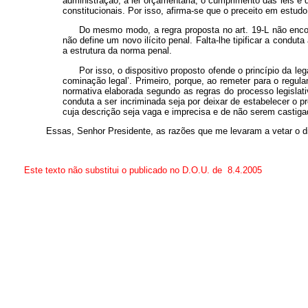
administração; a lei orçamentária; o cumprimento das leis e 
constitucionais. Por isso, afirma-se que o preceito em estudo v
Do mesmo modo, a regra proposta no art. 19-L não encont
não define um novo ilícito penal. Falta-lhe tipificar a condu
a estrutura da norma penal.
Por isso, o dispositivo proposto ofende o princípio da le
cominação legal’. Primeiro, porque, ao remeter para o regul
normativa elaborada segundo as regras do processo legislati
conduta a ser incriminada seja por deixar de estabelecer o 
cuja descrição seja vaga e imprecisa e de não serem castig
Essas, Senhor Presidente, as razões que me levaram a vetar o disp
Este texto não substitui o publicado no D.O.U. de 8.4.2005