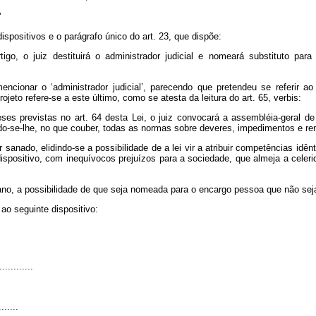
’
ispositivos e o parágrafo único do art. 23, que dispõe:
igo, o juiz destituirá o administrador judicial e nomeará substituto para 
cionar o ‘administrador judicial’, parecendo que pretendeu se referir ao
jeto refere-se a este último, como se atesta da leitura do art. 65, verbis:
es previstas no art. 64 desta Lei, o juiz convocará a assembléia-geral de 
do-se-lhe, no que couber, todas as normas sobre deveres, impedimentos e rem
sanado, elidindo-se a possibilidade de a lei vir a atribuir competências idê
do dispositivo, com inequívocos prejuízos para a sociedade, que almeja a cele
lano, a possibilidade de que seja nomeada para o encargo pessoa que não seja
ao seguinte dispositivo:
............
.......