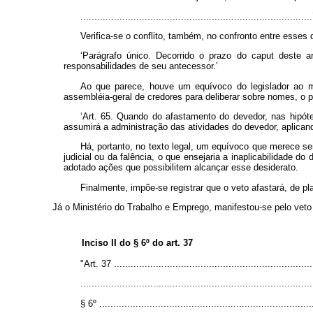
...................................................................................
Verifica-se o conflito, também, no confronto entre esses d
‘Parágrafo único. Decorrido o prazo do caput deste art
responsabilidades de seu antecessor.’
Ao que parece, houve um equívoco do legislador ao men
assembléia-geral de credores para deliberar sobre nomes, o pro
‘Art. 65. Quando do afastamento do devedor, nas hipótes
assumirá a administração das atividades do devedor, aplican
Há, portanto, no texto legal, um equívoco que merece ser 
judicial ou da falência, o que ensejaria a inaplicabilidade 
adotado ações que possibilitem alcançar esse desiderato.
Finalmente, impõe-se registrar que o veto afastará, de p
Já o Ministério do Trabalho e Emprego, manifestou-se pelo veto 
Inciso II do § 6º do art. 37
"Art. 37 .......................................................................
...................................................................................
§ 6º ............................................................................