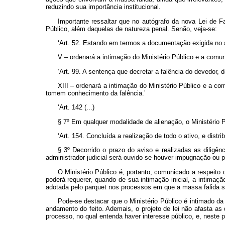
reduzindo sua importância institucional.
Importante ressaltar que no autógrafo da nova Lei de Fa
Público, além daquelas de natureza penal. Senão, veja-se:
‘Art. 52. Estando em termos a documentação exigida no art
V – ordenará a intimação do Ministério Público e a comu
‘Art. 99. A sentença que decretar a falência do devedor, d
XIII – ordenará a intimação do Ministério Público e a c
tomem conhecimento da falência.’
‘Art. 142 (...)
§ 7º Em qualquer modalidade de alienação, o Ministério 
‘Art. 154. Concluída a realização de todo o ativo, e distri
§ 3º Decorrido o prazo do aviso e realizadas as diligênc
administrador judicial será ouvido se houver impugnação ou pa
O Ministério Público é, portanto, comunicado a respeito d
poderá requerer, quando de sua intimação inicial, a intima
adotada pelo parquet nos processos em que a massa falida se
Pode-se destacar que o Ministério Público é intimado da
andamento do feito. Ademais, o projeto de lei não afasta as 
processo, no qual entenda haver interesse público, e, neste p