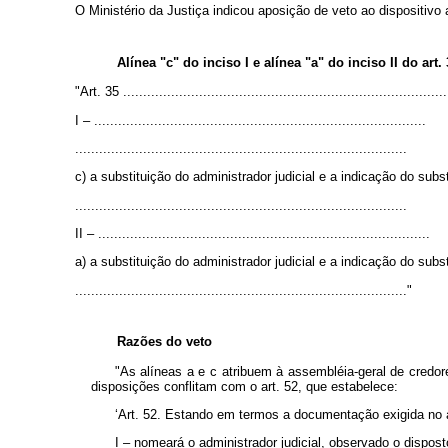
O Ministério da Justiça indicou aposição de veto ao dispositivo a
Alínea "c" do inciso I e alínea "a" do inciso II do art.
"Art. 35 .................................................................................
I – ...................................................................................
...................................................................................
c) a substituição do administrador judicial e a indicação do subst
...................................................................................
II – ...................................................................................
a) a substituição do administrador judicial e a indicação do subst
..................................................................................."
Razões do veto
"As alíneas a e c atribuem à assembléia-geral de credore
disposições conflitam com o art. 52, que estabelece:
‘Art. 52. Estando em termos a documentação exigida no ar
I – nomeará o administrador judicial, observado o disposto