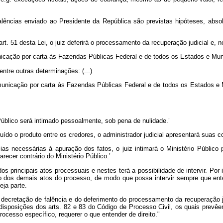
lências enviado ao Presidente da República são previstas hipóteses, absolu
. 51 desta Lei, o juiz deferirá o processamento da recuperação judicial e, n
nicação por carta às Fazendas Públicas Federal e de todos os Estados e Mun
entre outras determinações: (...)
omunicação por carta às Fazendas Públicas Federal e de todos os Estados e 
Público será intimado pessoalmente, sob pena de nulidade.’
buído o produto entre os credores, o administrador judicial apresentará suas cont
ias necessárias à apuração dos fatos, o juiz intimará o Ministério Público 
recer contrário do Ministério Público.’
os principais atos processuais e nestes terá a possibilidade de intervir. Por
ção dos demais atos do processo, de modo que possa intervir sempre que en
ja parte.
 decretação de falência e do deferimento do processamento da recuperação ju
disposições dos arts. 82 e 83 do Código de Processo Civil, os quais prevêem
rocesso específico, requerer o que entender de direito."