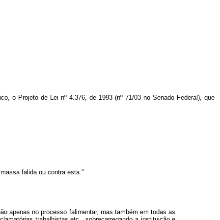
ico, o Projeto de Lei nº 4.376, de 1993 (nº 71/03 no Senado Federal), que
 massa falida ou contra esta."
et não apenas no processo falimentar, mas também em todas as
amatórias trabalhistas etc., sobrecarregando a instituição e