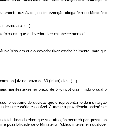
tamente razoáveis, de intervenção obrigatória do Ministério
o mesmo ato: (...)
icípios em que o devedor tiver estabelecimento.’
Municípios em que o devedor tiver estabelecimento, para que
as ao juiz no prazo de 30 (trinta) dias. (...)
para manifestar-se no prazo de 5 (cinco) dias, findo o qual o
 isso, é estreme de dúvidas que o representante da instituição
tender necessário e cabível. A mesma providência poderá ser
dicial, ficando claro que sua atuação ocorrerá pari passu ao
 a possibilidade de o Ministério Público intervir em qualquer