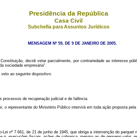
Presidência da República
Casa Civil
Subchefia para Assuntos Jurídicos
MENSAGEM Nº 59, DE 9 DE JANEIRO DE 2005.
nstituição, decidi vetar parcialmente, por contrariedade ao interesse públ
e da sociedade empresária".
veto ao seguinte dispositivo:
os processos de recuperação judicial e de falência.
, o representante do Ministério Público intervirá em toda ação proposta pela
eto-Lei nº 7.661, de 21 de junho de 1945, que obriga a intervenção do parqu
e.g. execuções fiscais, ações de cobrança, mesmo as de pequeno valor, recl