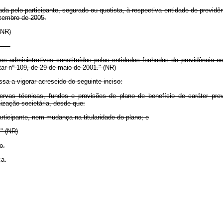
zada pelo participante, segurado ou quotista, à respectiva entidade de previ
ezembro de 2005.
."(NR)
......
dos administrativos constituídos pelas entidades fechadas de previdência 
tar nº 109, de 29 de maio de 2001." (NR)
ssa a vigorar acrescido do seguinte inciso:
servas técnicas, fundos e provisões de plano de benefício de caráter pre
ização societária, desde que:
articipante, nem mudança na titularidade do plano; e
." (NR)
o.
ca.