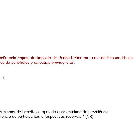
opção pelo regime de Imposto de Renda Retido na Fonte de Pessoa Física
nos de benefícios e dá outras providências.
lei:
s planos de benefícios operados por entidade de previdência
ência de participantes e respectivas reservas." (NR)