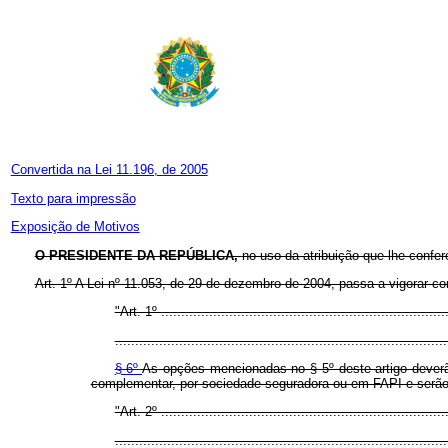
Convertida na Lei 11.196, de 2005
Texto para impressão
Exposição de Motivos
O PRESIDENTE DA REPÚBLICA,
no uso da atribuição que lhe confer
Art. 1º A Lei nº 11.053, de 29 de dezembro de 2004, passa a vigorar c
"Art. 1º .......................................................................
...................................................................................
§ 6º
As opções mencionadas no § 5º deste artigo deverão
complementar, por sociedade seguradora ou em FAPI e serão ir
"Art. 2º .......................................................................
...................................................................................