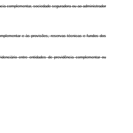
dência complementar, sociedade seguradora ou ao administrador
complementar e às provisões, reservas técnicas e fundos dos
videnciário entre entidades de previdência complementar ou