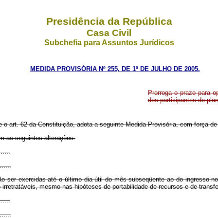
Presidência da República
Casa Civil
Subchefia para Assuntos Jurídicos
MEDIDA PROVISÓRIA Nº 255, DE 1º DE JULHO DE 2005.
Prorroga o prazo para 
dos participantes de pla
e o art. 62 da Constituição, adota a seguinte Medida Provisória, com força de 
om as seguintes alterações:
......
......
 ser exercidas até o último dia útil do mês subseqüente ao do ingresso no
retratáveis, mesmo nas hipóteses de portabilidade de recursos e de transfer
......
......