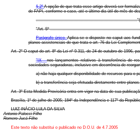
§ 2º
A opção de que trata esse artigo deverá ser formali
de FAPI, conforme o caso, até o último dia útil do mês de d
................................................................................
"Art. 5º .......................................................................
Parágrafo único.
Aplica-se o disposto no caput aos fun
planos assistenciais de que trata o art. 76 da Lei Complemen
Art. 2º O caput do art. 8º da Lei nº 9.311, de 24 de outubro de 1996, pa
"IX -
nos lançamentos relativos à transferência de re
sociedades seguradoras, inclusive em decorrência de reorgan
a) não haja qualquer disponibilidade de recursos para o p
b) a transferência seja efetuada diretamente entre planos
Art. 3º Esta Medida Provisória entra em vigor na data de sua publicaçã
Brasília, 1º de julho de 2005; 184º da Independência e 117º da Repúbli
LUIZ INÁCIO LULA DA SILVA
Antonio Palocci Filho
Romero Jucá Filho
Este texto não substitui o publicado no D.O.U. de 4.7.2005