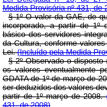
Medida Provisória nº 431, de 
§ 1º O valor da GAE, de que 
incorporado, a partir de 1
básico dos servidores integ
da Cultura, conforme valores
Lei.
(Incluído pela Medida Pro
§ 2º Observado o disposto
os valores eventualmente pe
GDATA de 1º de março de 20
ser deduzidos dos valores dev
partir de 1º março de 2008.
431, de 2008)