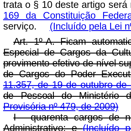
trata o § 10 deste artigo ser
169 da Constituição Federa
serviço.
(Incluído pela Lei 
Art. 1º-A.
Ficam automati
Especial de Cargos da Cult
provimento efetivo de nível su
de Cargos do Poder Executi
11.357, de 19 de outubro d
de Pessoal do Ministério 
Provisória nº 479, de 2009)
I - quarenta cargos de ní
Administrativo; e
(Incluído 