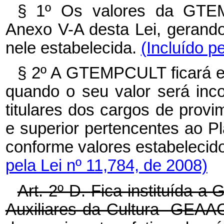
§ 1º Os valores da GTE
Anexo V-A desta Lei, gerando 
nele estabelecida.
(Incluído p
§ 2º A GTEMPCULT ficará e
quando o seu valor será inc
titulares dos cargos de provim
e superior pertencentes ao P
conforme valores estabelecid
pela Lei nº 11,784, de 2008)
Art. 2º-D.
Fica instituída a 
Auxiliares da Cultura -GEAA