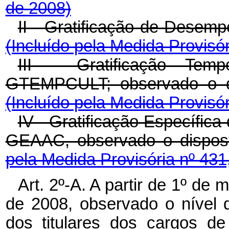
de 2008)
II - Gratificação de Desem
(Incluído pela Medida Provisór
III - Gratificação Temp
GTEMPCULT; observado o dis
(Incluído pela Medida Provisór
IV - Gratificação Específica 
GEAAC, observado o dispost
pela Medida Provisória nº 431
Art. 2º-A. A partir de 1º d
de 2008, observado o nível d
dos titulares dos cargos de