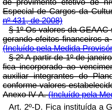
de provimento efetivo de ní
Especial de Cargos da Cultu
nº 431, de 2008)
§ 1º Os valores da GEAAC s
gerando efeitos financeiros a 
(Incluído pela Medida Provisór
§ 2º A partir de 1º de jane
fica incorporado ao vencime
auxiliar integrantes do Pla
conforme valores estabelecid
Anexo IV-A.
(Incluído pela Me
Art. 2º-D. Fica instituída a 