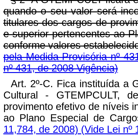
quando o seu valor será inc
titulares dos cargos de provim
e superior pertencentes ao P
conforme valores estabelecid
pela Medida Provisória nº 43
nº 431, de 2008 Vigência)
Art. 2º-C. Fica instituída a
Cultural - GTEMPCULT, dev
provimento efetivo de níveis i
ao Plano Especial de Cargo
11,784, de 2008)
(Vide Lei nº