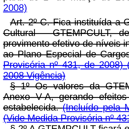
2008)
Art. 2º-C.
Fica instituída a 
Cultural - GTEMPCULT, dev
provimento efetivo de níveis i
ao Plano Especial de Cargo
Provisória nº 431, de 2008)
2008 Vigência)
§ 1º Os valores da GTE
Anexo V-A, gerando efeitos 
estabelecida.
(Incluído pela 
(Vide Medida Provisória nº 43
§ 2º A GTEMPCULT ficará e