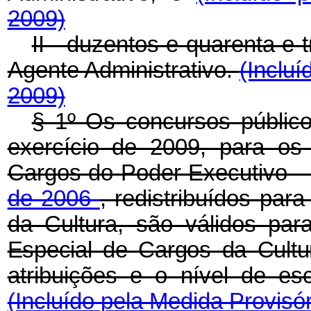
2009)
II - duzentos e quarenta e 
Agente Administrativo.
(Incluí
2009)
§ 1º Os concursos públic
exercício de 2009, para os
Cargos do Poder Executivo - 
de 2006
, redistribuídos par
da Cultura, são válidos pa
Especial de Cargos da Cult
atribuições e o nível de es
(Incluído pela Medida Provisór