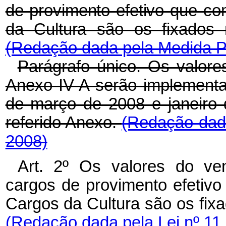
de provimento efetivo que c
da Cultura são os fixados 
(Redação dada pela Medida Pr
Parágrafo único. Os valore
Anexo IV-A serão implement
de março de 2008 e janeiro 
referido Anexo.
(Redação dada
2008)
Art. 2º Os valores do ven
cargos de provimento efetiv
Cargos da Cultura são os fixa
(Redação dada pela Lei nº 11