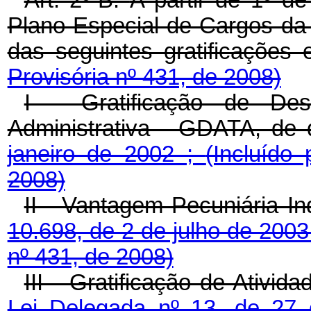
Art. 2º-B.
A partir de 1º d
Plano Especial de Cargos da
das seguintes gratificações
Provisória nº 431, de 2008)
I - Gratificação de De
Administrativa - GDATA, de 
janeiro de 2002 ;
(Incluído
2008)
II - Vantagem Pecuniária In
10.698, de 2 de julho de 2003
nº 431, de 2008)
III - Gratificação de Ativi
Lei Delegada nº 13, de 27