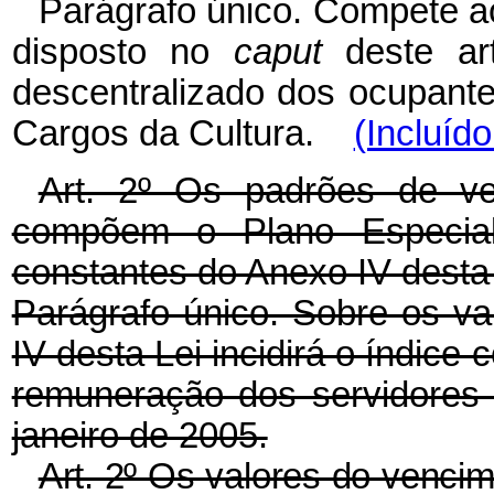
Parágrafo único. Compete ao
disposto no
caput
deste art
descentralizado dos ocupant
Cargos da Cultura.
(Incluíd
Art. 2º Os padrões de v
compõem o Plano Especia
constantes do Anexo IV desta 
Parágrafo único. Sobre os va
IV desta Lei incidirá o índice 
remuneração dos servidores p
janeiro de 2005.
Art. 2º Os valores do vencim