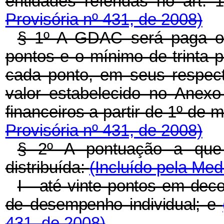
entidades referidas no art. 
Provisória nº 431, de 2008)
§ 1º A GDAC será paga o
pontos e o mínimo de trinta 
cada ponto, em seus respect
valor estabelecido no Anexo
financeiros a partir de 1º de
Provisória nº 431, de 2008)
§ 2º A pontuação a que
distribuída:
(Incluído pela Med
I - até vinte pontos em dec
de desempenho individual; e
431, de 2008)