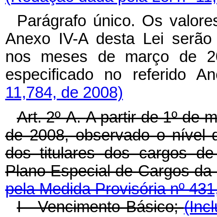
Parágrafo único. Os valore
Anexo IV-A desta Lei serão
nos meses de março de 20
especificado no referido A
11,784, de 2008)
Art. 2º-A.
A partir de 1º de
de 2008, observado o nível d
dos titulares dos cargos de
Plano Especial de Cargos da
pela Medida Provisória nº 431
I - Vencimento Básico;
(Inc