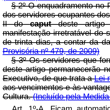
§ 2º O enquadramento no
dos servidores ocupantes dos 
II do
caput
deste artigo
manifestação irretratável do 
de trinta dias, a contar da 
Provisória nº 479, de 2009)
§ 3º Os servidores que for
deste artigo permanecerão 
Executivo, de que trata a
Lei 
aos vencimentos e às vantag
Cultura.
(Incluído pela Medida
Art. 1º-A.
Ficam automati