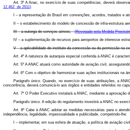
Art. 3º A Anac, no exercício de suas competências, deverá observar 
12.462, de 2011)
I – a representação do Brasil em convenções, acordos, tratados e ato
II – o estabelecimento do modelo de concessão de infra-estrutura aer
III – a outorga de serviços aéreos;
(Revogado pela Medida Provisóri
IV – a suplementação de recursos para aeroportos de interesse estrat
V – a aplicabilidade do instituto da concessão ou da permissão na 
Art. 4º A natureza de autarquia especial conferida à ANAC é caracter
Art. 5º A ANAC atuará como autoridade de aviação civil, assegurando
Art. 6º Com o objetivo de harmonizar suas ações institucionais na 
Parágrafo único. Quando, no exercício de suas atribuições, a AN
concorrência, deverá comunicá-lo aos órgãos e entidades referidos no capu
Art. 7º O Poder Executivo instalará a ANAC, mediante a aprovação de s
Parágrafo único. A edição do regulamento investirá a ANAC no exercí
Art. 8º Cabe à ANAC adotar as medidas necessárias para o atendime
independência, legalidade, impessoalidade e publicidade, competindo-lhe:
I – implementar, em sua esfera de atuação, a política de aviação civil