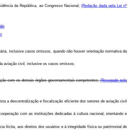
residência da República, ao Congresso Nacional;
(Redação dada pela Lei nº
05)
6)
rtuária, inclusive casos omissos, quando não houver orientação normativa da
a aviação civil, inclusive os casos omissos;
iculação com os demais órgãos governamentais competentes;
(Revogado pela
ta a descentralização e fiscalização eficiente dos setores de aviação civil
 cooperação com as instituições dedicadas à cultura nacional, orientando e
ilícita, aos direitos dos usuários e à integridade física ou patrimonial de