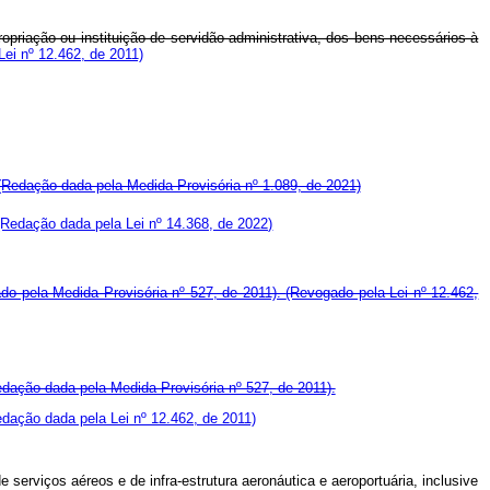
ropriação ou instituição de servidão administrativa, dos bens necessários à
ei nº 12.462, de 2011)
(Redação dada pela Medida Provisória nº 1.089, de 2021)
(Redação dada pela Lei nº 14.368, de 2022)
do pela Medida Provisória nº 527, de 2011).
(Revogado pela Lei nº 12.462,
dação dada pela Medida Provisória nº 527, de 2011).
dação dada pela Lei nº 12.462, de 2011)
rviços aéreos e de infra-estrutura aeronáutica e aeroportuária, inclusive