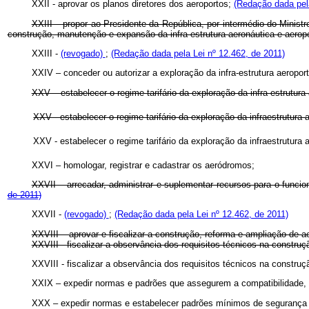
XXII - aprovar os planos diretores dos aeroportos;
(Redação dada pela
XXIII – propor ao Presidente da República, por intermédio do Ministr
construção, manutenção e expansão da infra-estrutura aeronáutica e aeropo
XXIII -
(revogado)
;
(Redação dada pela Lei nº 12.462, de 2011)
XXIV – conceder ou autorizar a exploração da infra-estrutura aeroport
XXV – estabelecer o regime tarifário da exploração da infra-estrutura
XXV - estabelecer o regime tarifário da exploração da infraestrutura 
XXV - estabelecer o regime tarifário da exploração da infraestrutura
XXVI – homologar, registrar e cadastrar os aeródromos;
XXVII – arrecadar, administrar e suplementar recursos para o funci
de 2011)
XXVII -
(revogado)
;
(Redação dada pela Lei nº 12.462, de 2011)
XXVIII – aprovar e fiscalizar a construção, reforma e ampliação de a
XXVIII - fiscalizar a observância dos requisitos técnicos na constru
XXVIII - fiscalizar a observância dos requisitos técnicos na constru
XXIX – expedir normas e padrões que assegurem a compatibilidade, 
XXX – expedir normas e estabelecer padrões mínimos de segurança de