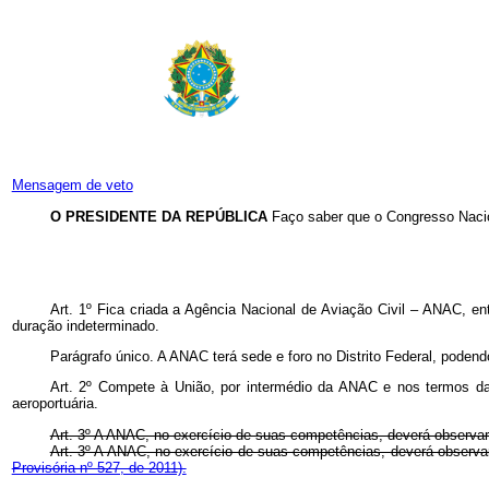
Mensagem de veto
O PRESIDENTE DA REPÚBLICA
Faço saber que o Congresso Nacio
Art. 1º Fica criada a Agência Nacional de Aviação Civil – ANAC, en
duração indeterminado.
Parágrafo único. A ANAC terá sede e foro no Distrito Federal, podendo
Art. 2º Compete à União, por intermédio da ANAC e nos termos das p
aeroportuária.
Art. 3º A ANAC, no exercício de suas competências, deverá observar 
Art. 3º A ANAC, no exercício de suas competências, deverá observar 
Provisória nº 527, de 2011).