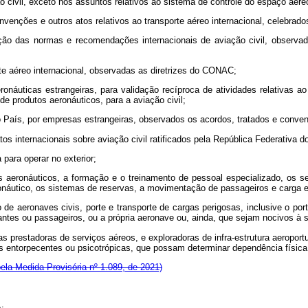
ão civil, exceto nos assuntos relativos ao sistema de controle do espaço aér
 convenções e outros atos relativos ao transporte aéreo internacional, celebra
ção das normas e recomendações internacionais de aviação civil, observad
te aéreo internacional, observadas as diretrizes do CONAC;
aeronáuticas estrangeiras, para validação recíproca de atividades relativas
e produtos aeronáuticos, para a aviação civil;
no País, por empresas estrangeiras, observados os acordos, tratados e conven
s internacionais sobre aviação civil ratificados pela República Federativa do
para operar no exterior;
s aeronáuticos, a formação e o treinamento de pessoal especializado, os serv
ronáutico, os sistemas de reservas, a movimentação de passageiros e carga e
 de aeronaves civis, porte e transporte de cargas perigosas, inclusive o por
antes ou passageiros, ou a própria aeronave ou, ainda, que sejam nocivos à 
s prestadoras de serviços aéreos, e exploradoras de infra-estrutura aeroport
entorpecentes ou psicotrópicas, que possam determinar dependência física o
ela Medida Provisória nº 1.089, de 2021)