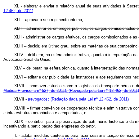
XL - elaborar e enviar o relatório anual de suas atividades à Secr
12.462, de 2011)
XLI – aprovar o seu regimento interno;
XLII – administrar os empregos públicos, os cargos comissionados e 
XLII - administrar os cargos efetivos, os cargos comissionados e as g
XLIII – decidir, em último grau, sobre as matérias de sua competênci
XLIV – deliberar, na esfera administrativa, quanto à interpretação d
Advocacia-Geral da União;
XLV – deliberar, na esfera técnica, quanto à interpretação das norm
XLVI – editar e dar publicidade às instruções e aos regulamentos nec
XLVII – promover estudos sobre a logística do transporte aéreo e 
Medida Provisória nº 527, de 2011).
(Revogado pela Lei nº 12.462, de 2011)
XLVII -
(revogado) ;
(Redação dada pela Lei nº 12.462, de 2011)
XLVIII – firmar convênios de cooperação técnica e administrativa com
e infra-estrutura aeronáutica e aeroportuária; e
XLIX – contribuir para a preservação do patrimônio histórico e da m
incentivando a participação das empresas do setor.
L - adotar medidas cautelares para fazer cessar situação de risco ou