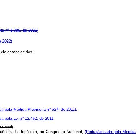
ia nº 1.089, de 2021)
e 2022)
 ela estabelecidos;
a pela Medida Provisória nº 527, de 2011).
a pela Lei nº 12.462, de 2011
acional;
esidência da República, ao Congresso Nacional;
(Redação dada pela Medida