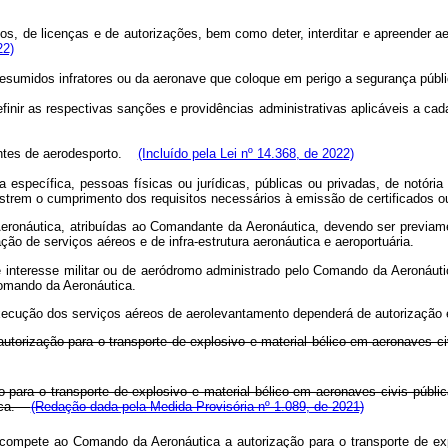
os, de licenças e de autorizações, bem como deter, interditar e apreender ae
22)
dos presumidos infratores ou da aeronave que coloque em perigo a segurança pú
o definir as respectivas sanções e providências administrativas aplicáveis a
icantes de aerodesporto.
(Incluído pela Lei nº 14.368, de 2022)
específica, pessoas físicas ou jurídicas, públicas ou privadas, de notória
nstrem o cumprimento dos requisitos necessários à emissão de certificados o
Aeronáutica, atribuídas ao Comandante da Aeronáutica, devendo ser previa
o de serviços aéreos e de infra-estrutura aeronáutica e aeroportuária.
 interesse militar ou de aeródromo administrado pelo Comando da Aeronáutic
Comando da Aeronáutica.
execução dos serviços aéreos de aerolevantamento dependerá de autorização e
 autorização para o transporte de explosivo e material bélico em aeronaves
ão para o transporte de explosivo e material bélico em aeronaves civis públ
tica.
(Redação dada pela Medida Provisória nº 1.089, de 2021)
 compete ao Comando da Aeronáutica a autorização para o transporte de exp