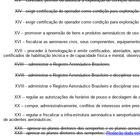
XIV – conceder, permitir ou autorizar a exploração de serviços aéreos
XIV - exigir certificação do operador como condição para exploraç
XIV - exigir certificação do operador como condição para exploraç
XV – promover a apreensão de bens e produtos aeronáuticos de uso 
XVI – fiscalizar as aeronaves civis, seus componentes, equipament
XVII – proceder à homologação e emitir certificados, atestados, ap
certificados de habilitação técnica e de capacidade física e mental, obser
XVIII – administrar o Registro Aeronáutico Brasileiro;
XVIII - administrar o Registro Aeronáutico Brasileiro e disciplinar se
XVIII - administrar o Registro Aeronáutico Brasileiro e disciplinar 
XIX – regular as autorizações de horários de pouso e decolagem de a
XX – compor, administrativamente, conflitos de interesses entre prest
XXI – regular e fiscalizar a infra-estrutura aeronáutica e aeroport
de acidentes aeronáuticos;
XXII – aprovar os planos diretores dos aeroportos e os planos aerovi
XXII - aprovar os planos diretores dos aeroportos;
(Redação dada pela