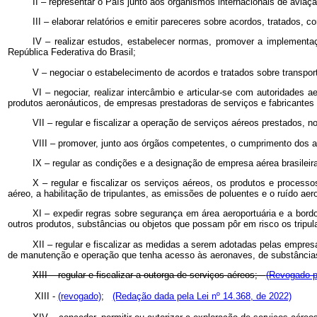
II – representar o País junto aos organismos internacionais de aviaç
III – elaborar relatórios e emitir pareceres sobre acordos, tratados,
IV – realizar estudos, estabelecer normas, promover a implementa
República Federativa do Brasil;
V – negociar o estabelecimento de acordos e tratados sobre transpor
VI – negociar, realizar intercâmbio e articular-se com autoridades 
produtos aeronáuticos, de empresas prestadoras de serviços e fabricantes d
VII – regular e fiscalizar a operação de serviços aéreos prestados, 
VIII – promover, junto aos órgãos competentes, o cumprimento dos ato
IX – regular as condições e a designação de empresa aérea brasileira 
X – regular e fiscalizar os serviços aéreos, os produtos e processo
aéreo, a habilitação de tripulantes, as emissões de poluentes e o ruído ae
XI – expedir regras sobre segurança em área aeroportuária e a bordo
outros produtos, substâncias ou objetos que possam pôr em risco os tripul
XII – regular e fiscalizar as medidas a serem adotadas pelas empresa
de manutenção e operação que tenha acesso às aeronaves, de substâncias 
XIII – regular e fiscalizar a outorga de serviços aéreos;
(Revogado p
XIII -
(revogado)
;
(Redação dada pela Lei nº 14.368, de 2022)