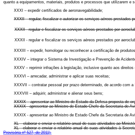
quanto a equipamentos, materiais, produtos e processos que utilizarem e s
XXXI – expedir certificados de aeronavegabilidade;
XXXII – regular, fiscalizar e autorizar os serviços aéreos prestados p
XXXII - regular e fiscalizar os serviços aéreos prestados por aeroc
XXXII - regular e fiscalizar os serviços aéreos prestados por aerocl
XXXIII – expedir, homologar ou reconhecer a certificação de produto
XXXIV – integrar o Sistema de Investigação e Prevenção de Aciden
XXXV – reprimir infrações à legislação, inclusive quanto aos direitos
XXXVI – arrecadar, administrar e aplicar suas receitas;
XXXVII – contratar pessoal por prazo determinado, de acordo com a l
XXXVIII – adquirir, administrar e alienar seus bens;
XXXIX – apresentar ao Ministro de Estado da Defesa proposta de or
XXXIX - apresentar ao Ministro de Estado Chefe da Secretaria de Av
XXXIX - apresentar ao Ministro de Estado Chefe da Secretaria de Av
XL – elaborar e enviar o relatório anual de suas atividades ao Minis
XL - elaborar e enviar o relatório anual de suas atividades à Secr
Provisória nº 527, de 2011).