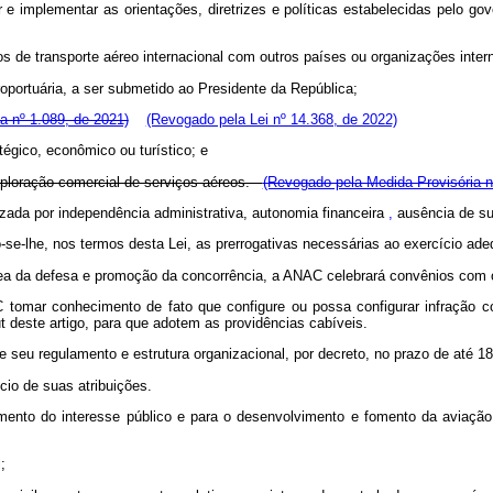
e implementar as orientações, diretrizes e políticas estabelecidas pelo go
s de transporte aéreo internacional com outros países ou organizações intern
oportuária, a ser submetido ao Presidente da República;
a nº 1.089, de 2021)
(Revogado pela Lei nº 14.368, de 2022)
égico, econômico ou turístico; e
exploração comercial de serviços aéreos.
(Revogado pela Medida Provisória n
izada por independência administrativa, autonomia financeira
,
ausência de su
-se-lhe, nos termos desta Lei, as prerrogativas necessárias ao exercício a
área da defesa e promoção da concorrência, a ANAC celebrará convênios com 
AC tomar conhecimento de fato que configure ou possa configurar infraçã
t deste artigo, para que adotem as providências cabíveis.
eu regulamento e estrutura organizacional, por decreto, no prazo de até 180 
cio de suas atribuições.
nto do interesse público e para o desenvolvimento e fomento da aviação ci
;