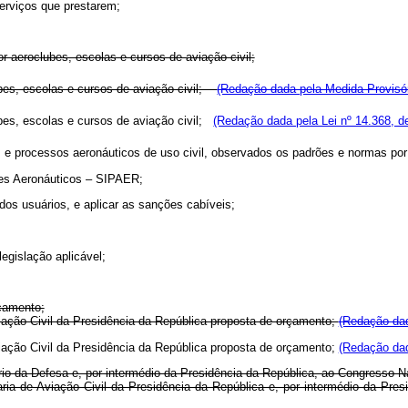
erviços que prestarem;
or aeroclubes, escolas e cursos de aviação civil;
lubes, escolas e cursos de aviação civil;
(Redação dada pela Medida Provisór
ubes, escolas e cursos de aviação civil;
(Redação dada pela Lei nº 14.368, d
s e processos aeronáuticos de uso civil, observados os padrões e normas por
tes Aeronáuticos – SIPAER;
 dos usuários, e aplicar as sanções cabíveis;
egislação aplicável;
çamento;
iação Civil da Presidência da República proposta de orçamento;
(Redação dad
iação Civil da Presidência da República proposta de orçamento;
(Redação dad
tério da Defesa e, por intermédio da Presidência da República, ao Congresso N
etaria de Aviação Civil da Presidência da República e, por intermédio da Pr