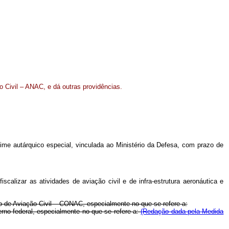
o Civil – ANAC, e dá outras providências.
gime autárquico especial, vinculada ao Ministério da Defesa, com prazo de
calizar as atividades de aviação civil e de infra-estrutura aeronáutica e
ho de Aviação Civil – CONAC, especialmente no que se refere a:
erno federal, especialmente no que se refere a:
(Redação dada pela Medida