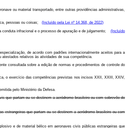
ronave ou material transportado, entre outras providências administrativas,
blica, pessoas ou coisas;
(Incluído pela Lei nº 14.368, de 2022)
 cada conduta infracional e o processo de apuração e de julgamento;
(Incluído
 especialização, de acordo com padrões internacionalmente aceitos para a
u atestados relativos às atividades de sua competência.
mente consultada
sobre a edição de normas e procedimentos de controle do
a, o exercício das competências previstas nos incisos XXII, XXIII, XXIV,
mitida pelo Ministério da Defesa.
 civis que partam ou se destinem a aeródromo brasileiro ou com sobrevôo do
icas estrangeiras que partam ou se destinem a aeródromo brasileiro ou com
losivo e de material bélico em aeronaves civis públicas estrangeiras que