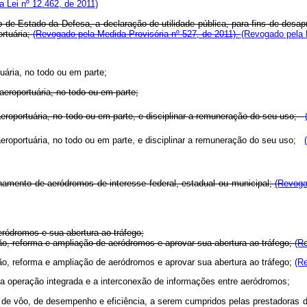
 Lei nº 12.462, de 2011)
o de Estado da Defesa, a declaração de utilidade pública, para fins de desap
rtuária;
(Revogado pela Medida Provisória nº 527, de 2011).
(Revogado pela L
uária, no todo ou em parte;
 aeroportuária, no todo ou em parte;
aeroportuária, no
todo ou em parte, e disciplinar a remuneração do seu uso;
 aeroportuária, no todo ou em parte, e disciplinar a remuneração do seu uso;
onamento de aeródromos de interesse federal, estadual ou municipal;
(Revoga
eródromos e sua abertura ao tráfego;
ção, reforma e ampliação de aeródromos e aprovar sua abertura ao tráfego;
(Re
ção, reforma e ampliação de aeródromos e aprovar sua abertura ao tráfego;
(Re
a operação integrada e a interconexão de informações entre aeródromos;
 vôo, de desempenho e eficiência, a serem cumpridos pelas prestadoras de se