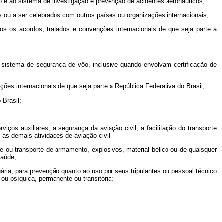
eo e ao sistema de investigação e prevenção de acidentes aeronáuticos;
dos ou a ser celebrados com outros países ou organizações internacionais;
os os acordos, tratados e convenções internacionais de que seja parte a
 ao sistema de segurança de vôo, inclusive quando envolvam certificação de
ções internacionais de que seja parte a República Federativa do Brasil;
 Brasil;
iços auxiliares, a segurança da aviação civil, a facilitação do transporte
 as demais atividades de aviação civil;
te ou transporte de armamento, explosivos, material bélico
ou de quaisquer
saúde;
uária, para prevenção quanto ao uso por seus tripulantes ou pessoal técnico
u psíquica, permanente ou transitória;