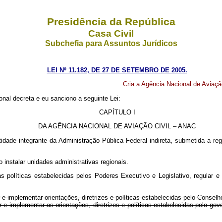
Presidência da República
Casa Civil
Subchefia para Assuntos Jurídicos
LEI Nº 11.182, DE 27 DE SETEMBRO DE 2005.
Cria a Agência Nacional de Aviaçã
nal decreta e eu sanciono a seguinte Lei:
CAPÍTULO I
DA AGÊNCIA NACIONAL DE AVIAÇÃO CIVIL – ANAC
tidade integrante da Administração Pública Federal indireta, submetida a re
 instalar unidades administrativas regionais.
olíticas estabelecidas pelos Poderes Executivo e Legislativo, regular e fis
e implementar orientações, diretrizes e políticas estabelecidas pelo Consel
e implementar as orientações, diretrizes e políticas estabelecidas pelo gov