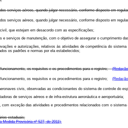
;
ão dos serviços aéreos, quando julgar necessário, conforme disposto em reg
ão dos serviços aéreos, quando julgar necessário, conforme disposto em reg
civil, que estejam em desacordo com as especificações;
os e serviços de manutenção, com o objetivo de assegurar o cumprimento da
rovações e autorizações, relativos às atividades de competência do sistema
vados os padrões e normas por ela estabelecidos;
u funcionamento,
os
requisitos e
os procedimentos para
o
registro;
(Redação 
seu funcionamento, os requisitos e os procedimentos para o registro;
(Redação 
eronaves civis, observadas as condicionantes do sistema de controle do espaç
adoras de serviços aéreos e de infra-estrutura aeronáutica e aeroportuária;
uária, com exceção das atividades e procedimentos relacionados com o sistema
ários estaduais;
 Medida Provisória nº 527, de 2011).