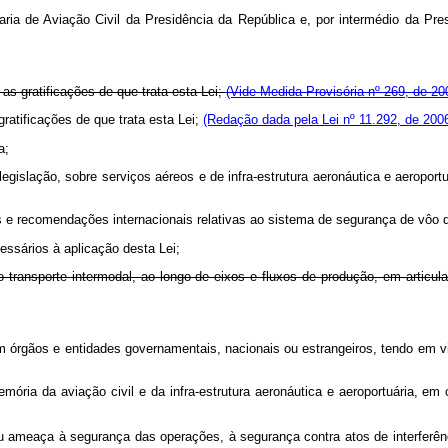
etaria de Aviação Civil da Presidência da República e, por intermédio da P
as gratificações de que trata esta Lei;
(Vide Medida Provisória nº 269, de 20
ratificações de que trata esta Lei;
(Redação dada pela Lei nº 11.292, de 200
a;
a legislação, sobre serviços aéreos e de infra-estrutura aeronáutica e aeropo
as e recomendações internacionais relativas ao sistema de segurança de vôo d
essários à aplicação desta Lei;
do transporte intermodal, ao longo de eixos e fluxos de produção, em art
 órgãos e entidades governamentais, nacionais ou estrangeiros, tendo em vis
emória da aviação civil e da infra-estrutura aeronáutica e aeroportuária, em
 ameaça à segurança das operações, à segurança contra atos de interferência 