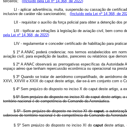
terceiros;
(Incluído pela Lei nº 14.368, de 2022)
LI - aplicar advertência, multa, suspensão ou cassação de certificad
inclusive de caráter não sancionatório;
(Incluído pela Lei nº 14.368, de 20
LII - requisitar o auxílio da força policial para obter a detenção 
LIII - tipificar as infrações à legislação de aviação civil, bem com
pela Lei nº 14.368, de 2022)
LIV - regulamentar e conceder certificado de habilitação para prat
§ 1º A ANAC poderá credenciar, nos termos estabelecidos em norma 
aviação civil, para expedição de laudos, pareceres ou relatórios que demo
§ 2º A ANAC observará as prerrogativas específicas da Autoridade 
espaço aéreo que tenham repercussão econômica ou operacional na prestaçã
§ 3º Quando se tratar de aeródromo compartilhado, de aeródromo de
XXVI, XXVIII e XXIX do caput deste artigo, dar-se-á em conjunto com o 
§ 4º Sem prejuízo do disposto no inciso X do caput deste artigo, a 
§ 5º Sem prejuízo do disposto no inciso XI do caput deste artigo, a
território nacional é de competência do Comando da Aeronáutica.
§ 5º Sem prejuízo do disposto no inciso XI do
caput
, a autorizaç
sobrevoo do território nacional é de competência do Comando da Aeronáu
§ 5º Sem prejuízo do disposto no inciso XI do
caput
deste artigo,