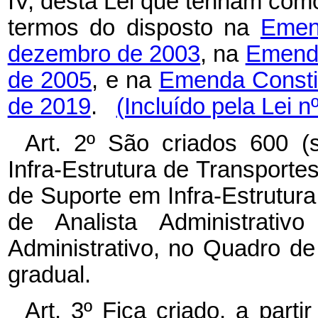
IV, desta Lei que tenham como 
termos do disposto na
Emen
dezembro de 2003
, na
Emenda
de 2005
, e na
Emenda Constit
de 2019
.
(Incluído pela Lei n
Art. 2º São criados 600 (
Infra-Estrutura de Transporte
de Suporte em Infra-Estrutura
de Analista Administrati
Administrativo, no Quadro d
gradual.
Art. 3º Fica criado, a part