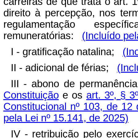
carreiras de que trata o art. 
direito à percepção, nos ter
regulamentação específ
remuneratórias:
(Incluído pe
I - gratificação natalina;
(In
II - adicional de férias;
(Inc
III - abono de permanênci
Constituição
e os
art. 3º, § 3
Constitucional nº 103, de 1
pela Lei nº 15.141, de 2025)
IV - retribuição pelo exerc