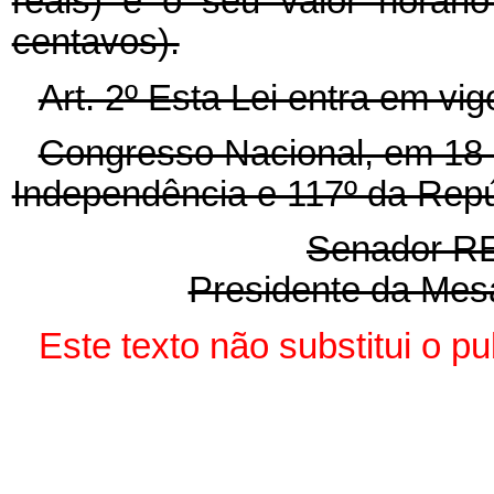
reais) e o seu valor horári
centavos).
Art. 2º Esta Lei entra em vi
Congresso Nacional, em 18 
Independência e 117º da Repú
Senador 
Presidente da Mes
Este texto não substitui o 