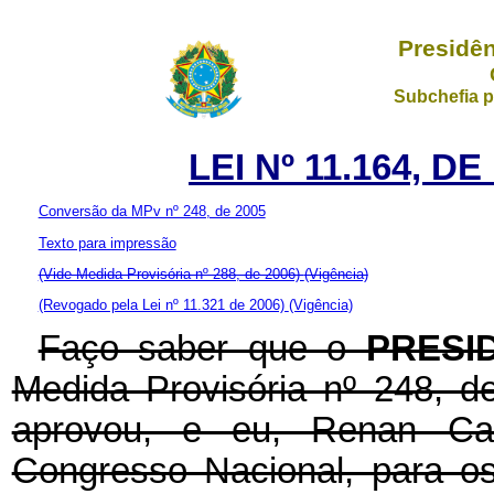
Presidên
Subchefia p
LEI Nº 11.164, D
Conversão da MPv nº 248, de 2005
Texto para impressão
(Vide Medida Provisória nº 288, de 2006)
(Vigência)
(Revogado pela Lei nº 11.321 de 2006)
(Vigência)
Faço saber que o
PRESI
Medida Provisória nº 248, 
aprovou, e eu, Renan Cal
Congresso Nacional, para os