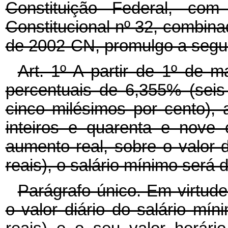
Constituição Federal, c
Constitucional nº 32, combina
de 2002-CN, promulgo a segui
Art. 1º A partir de 1º de 
percentuais de 6,355% (seis 
cinco milésimos por cento), a
inteiros e quarenta e nove 
aumento real, sobre o valor
reais), o salário mínimo será 
Parágrafo único. Em virtud
o valor diário do salário mí