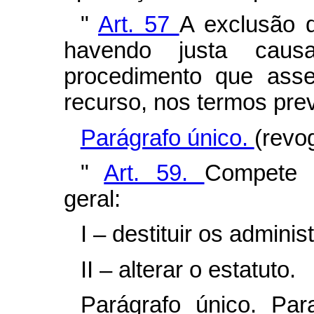
"
Art. 57
A exclusão 
havendo justa caus
procedimento que asse
recurso, nos termos prev
Parágrafo único.
(revo
"
Art. 59.
Compete p
geral:
I – destituir os adminis
II – alterar o estatuto.
Parágrafo único. Pa