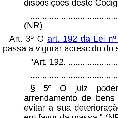
disposições deste Código
....................................
(NR)
Art. 3º O
art. 192 da Lei nº
passa a vigorar acrescido do s
"Art. 192. ......................
.....................................
§ 5º O juiz poder
arrendamento de bens 
evitar a sua deterioraçã
em favor da massa." (N