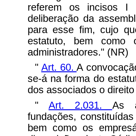
referem os incisos I 
deliberação da assemb
para esse fim, cujo q
estatuto, bem como o
administradores." (NR)
"
Art. 60.
A convocação
se-á na forma do estatut
dos associados o direito
"
Art. 2.031.
As a
fundações, constituídas
bem como os empresár