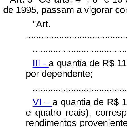
de 1995, passam a vigorar co
"Ar
.......................................
.....................................
III -
a quantia de R$ 11
por dependente;
.....................................
VI –
a quantia de R$ 1
e quatro reais), corres
rendimentos provenient