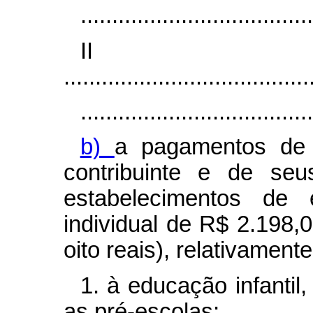
.....................................
I
.......................................
.....................................
b)
a pagamentos de 
contribuinte e de seu
estabelecimentos de 
individual de R$ 2.198,0
oito reais), relativamente
1. à educação infanti
as pré-escolas;