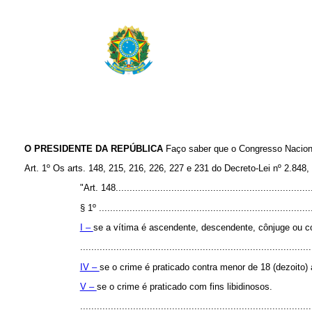
O PRESIDENTE DA REPÚBLICA
Faço saber que o Congresso Naciona
Art. 1º Os arts. 148, 215, 216, 226, 227 e 231 do Decreto-Lei nº 2.84
"Art. 148......................................................................
§ 1º ............................................................................
I –
se a vítima é ascendente, descendente, cônjuge ou c
...................................................................................
IV –
se o crime é praticado contra menor de 18 (dezoito)
V –
se o crime é praticado com fins libidinosos.
................................................................................