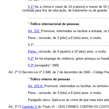
§ 1º
Se a vítima é maior de 14 (catorze) e menor de 18 
confiada para fins de educação, de tratamento ou de guarda:
.................................................................................
"
Tráfico internacional de pessoas
Art. 231.
Promover, intermediar ou facilitar a entrada, no
Pena – reclusão, de 3 (três) a 8 (oito) anos, e multa.
§ 1º ............................................................................
Pena –
reclusão, de 4 (quatro) a 10 (dez) anos, e multa.
§ 2º
Se há emprego de violência, grave ameaça ou fraude,
§ 3º
(revogado)." (NR)
Art. 2º O Decreto-Lei nº 2.848, de 7 de dezembro de 1940 – Código Pena
"
Tráfico interno de pessoas
Art. 231-A.
Promover, intermediar ou facilitar, no territó
Pena – reclusão, de 3 (três) a 8 (oito) anos, e multa.
Parágrafo único. Aplica-se ao crime de que trata este arti
Art. 3º O
Capítulo V
do Título VI – DOS CRIMES CONTRA OS COSTUMES 