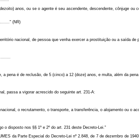
(dezoito) anos, ou se o agente é seu ascendente, descendente, cônjuge ou c
.........." (NR)
 território nacional, de pessoa que venha exercer a prostituição ou a saída de
.........
 a pena é de reclusão, de 5 (cinco) a 12 (doze) anos, e multa, além da pena
l, passa a vigorar acrescido do seguinte art. 231-A:
rio nacional, o recrutamento, o transporte, a transferência, o alojamento ou o 
go o disposto nos §§ 1º e 2º do art. 231 deste Decreto-Lei."
da Parte Especial do Decreto-Lei nº 2.848, de 7 de dezembro de 1940 – 