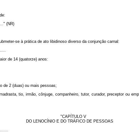
de:
......" (NR)
ubmeter-se à prática de ato libidinoso diverso da conjunção carnal:
.....
aior de 14 (quatorze) anos:
so de 2 (duas) ou mais pessoas;
drasta, tio, irmão, cônjuge, companheiro, tutor, curador, preceptor ou empr
"CAPÍTULO V
DO LENOCÍNIO E DO TRÁFICO DE PESSOAS
.......
.......