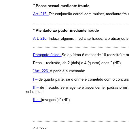
"
Posse sexual mediante fraude
Art. 215.
Ter conjunção carnal com mulher, mediante frau
................................................................................
"
Atentado ao pudor mediante fraude
Art. 216.
Induzir alguém, mediante fraude, a praticar ou s
...................................................................................
Parágrafo único.
Se a vítima é menor de 18 (dezoito) e m
Pena – reclusão, de 2 (dois) a 4 (quatro) anos." (NR)
"Art. 226.
A pena é aumentada:
I –
de quarta parte, se o crime é cometido com o concur
II –
de metade, se o agente é ascendente, padrasto ou ma
sobre ela;
III –
(revogado)." (NR)
...................................................................................
Art. 227. ......................................................................