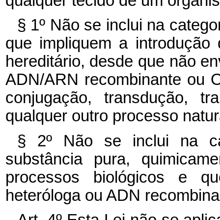
qualquer tecido de um organi
§ 1º Não se inclui na categ
que impliquem a introdução 
hereditário, desde que não en
ADN/ARN recombinante ou O
conjugação, transdução, tr
qualquer outro processo natur
§ 2º Não se inclui na 
substância pura, quimicame
processos biológicos e q
heteróloga ou ADN recombina
Art. 4º Esta Lei não se apli