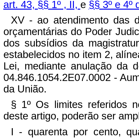
art. 43, §§ 1º , II,
e
§§ 3º e 4º 
XV - ao atendimento das 
orçamentárias do Poder Judic
dos subsídios da magistratu
estabelecidos no item 2, alíne
Lei, mediante anulação da 
04.846.1054.2E07.0002 - Aum
da União.
§ 1º Os limites referidos n
deste artigo, poderão ser amp
I - quarenta por cento, q