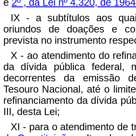
e
2º , da Lei nº 4.320, de 1964
IX - a subtítulos aos qu
oriundos de doações e con
prevista no instrumento respec
X - ao atendimento do refin
da dívida pública federal, 
decorrentes da emissão de
Tesouro Nacional, até o limit
refinanciamento da dívida públ
III, desta Lei;
XI - para o atendimento de t