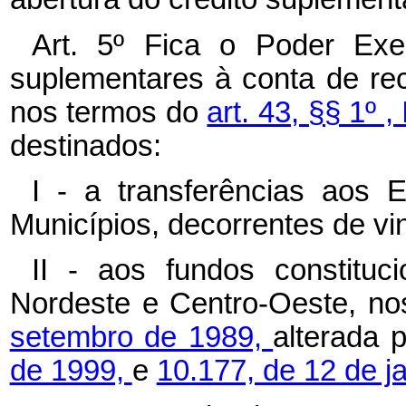
Art. 5º Fica o Poder Exec
suplementares à conta de re
nos termos do
art. 43, §§ 1º , 
destinados:
I - a transferências aos E
Municípios, decorrentes de vin
II - aos fundos constituc
Nordeste e Centro-Oeste, n
setembro de 1989,
alterada 
de 1999,
e
10.177, de 12 de j