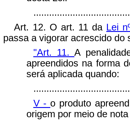
..................................
Art. 12. O art. 11 da
Lei n
passa a vigorar acrescido do s
"Art. 11.
A penalidad
apreendidos na forma do 
será aplicada quando:
.....................................
V -
o produto apreend
origem por meio de nota 
...................................