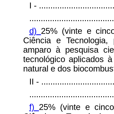
I - ................................
.....................................
d)
25% (vinte e cinco
Ciência e Tecnologia,
amparo à pesquisa cie
tecnológico aplicados à
natural e dos biocombust
II - ...............................
.....................................
f)
25% (vinte e cinco