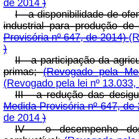
de 2014
)
I - a disponibilidade de of
industrial para produção de
Provisória nº 647, de 2014)
(R
)
II - a participação da agric
primas;
(Revogado pela Med
(Revogado pela lei nº 13.033
III - a redução das desig
Medida Provisória nº 647, de
de 2014
)
IV - o desempenho dos