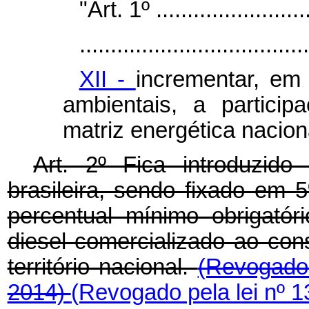
"Art. 1º ..........................
.....................................
XII -
incrementar, em
ambientais, a partici
matriz energética nacion
Art. 2º Fica introduzido
brasileira, sendo fixado em 
percentual mínimo obrigatór
diesel comercializado ao con
território nacional.
(Revogado 
2014)
(Revogado pela lei nº 