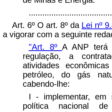
de Minas e Energia.
...................................
Art. 6º O art. 8º da
Lei nº 9
a vigorar com a seguinte reda
"Art. 8º
A ANP terá 
regulação, a contrat
atividades econômicas
petróleo, do gás natu
cabendo-lhe:
I - implementar, em 
política nacional d