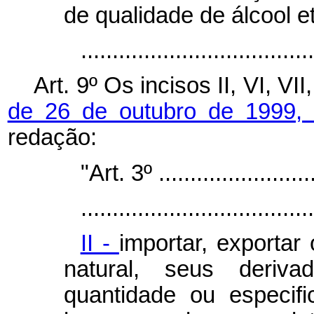
de qualidade de álcool et
...................................
Art. 9º Os incisos II, VI, VII
de 26 de outubro de 1999
redação:
"Art. 3º ..........................
.....................................
II -
importar, exportar
natural, seus deriv
quantidade ou especifi