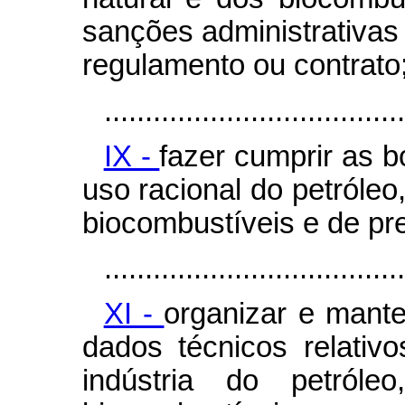
sanções administrativas 
regulamento ou contrato
.....................................
IX -
fazer cumprir as 
uso racional do petróleo
biocombustíveis e de pr
.....................................
XI -
organizar e mant
dados técnicos relativ
indústria do petról