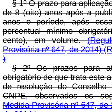
§ 1º O prazo para aplicação
de 8 (oito) anos após a publ
anos o período, após essa 
percentual mínimo obrigató
cento), em volume.
(Regu
Provisória nº 647, de 2014)
(R
)
§ 2º Os prazos para at
obrigatório de que trata este
de resolução do Conselho N
CNPE, observados os segu
Medida Provisória nº 647, de