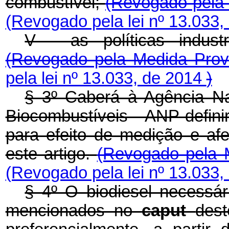
combustível;
(Revogado pela 
(Revogado pela lei nº 13.033
V - as políticas indust
(Revogado pela Medida Prov
pela lei nº 13.033, de 2014
)
§ 3º Caberá à Agência Na
Biocombustíveis - ANP definir
para efeito de medição e afe
este artigo.
(Revogado pela M
(Revogado pela lei nº 13.033
§ 4º O biodiesel necessár
mencionados no
caput
dest