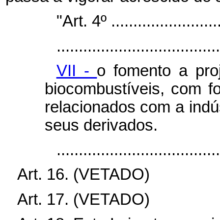
"Art. 4º ..........................
.....................................
VII -
o fomento a pro
biocombustíveis, com f
relacionados com a indús
seus derivados.
...................................
Art. 16. (VETADO)
Art. 17. (VETADO)