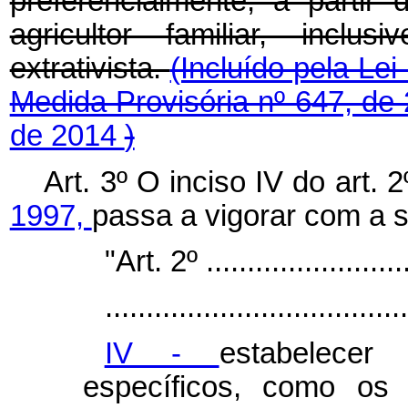
preferencialmente, a partir
agricultor familiar, inclu
extrativista.
(Incluído pela Lei
Medida Provisória nº 647, de
de 2014
)
Art. 3º O inciso IV do art. 
1997,
passa a vigorar com a 
"Art. 2º ..........................
.....................................
IV -
estabelecer
específicos, como os