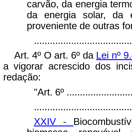
carvão, da energia term
da energia solar, da 
proveniente de outras fon
..................................
Art. 4º O art. 6º da
Lei nº 9
a vigorar acrescido dos in
redação:
"Art. 6º ..........................
.....................................
XXIV -
Biocombustív