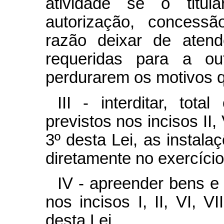
atividade se o titul
autorização, concessã
razão deixar de aten
requeridas para a o
perdurarem os motivos q
III - interditar, tot
previstos nos incisos II, V
3º desta Lei, as instala
diretamente no exercício
IV - apreender bens e
nos incisos I, II, VI, VI
desta Lei.