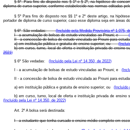
§ 5º Para fins do disposto nos § 1º e § 2º, na hipótese de conco
diploma de curso superior, conforme estabelecido nas normas editadas
§ 5º Para fins do disposto nos §§ 1º e 2º deste artigo, na hipót
portador de diploma de curso superior, caso esse diploma seja em áreas d
§ 6º São vedadas:
(Incluído pela Medida Provisória nº 1.075, d
I - a acumulação de bolsas de estudo vinculadas ao Prouni; e
II - a concessão de bolsa de estudo vinculada ao Prouni para es
a) em instituição pública e gratuita de ensino superior; ou
(Inclu
b) em curso, turno, local de oferta e instituição privada de ensin
2021)
§ 6º São vedadas:
(Incluído pela Lei nº 14.350, de 2022)
I - a acumulação de bolsas de estudo vinculadas ao Prouni; e
(Incl
II - a concessão de bolsa de estudo vinculada ao Prouni para estuda
a) em instituição pública e gratuita de ensino superior; ou
(Incluído
b) em curso, turno, local de oferta e instituição privada de ensin
(Incluído pela Lei nº 14.350, de 2022)
Art. 2º A bolsa será destinada:
I - a estudante que tenha cursado o ensino médio completo em escola