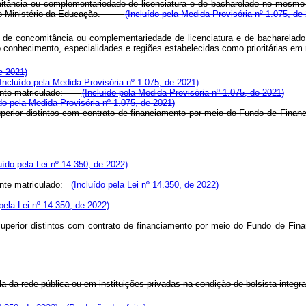
mitância ou complementariedade de licenciatura e de bacharelado no mesmo 
 pelo Ministério da Educação.
(Incluído pela Medida Provisória nº 1.075, de
ese de concomitância ou complementariedade de licenciatura e de bacharela
o conhecimento, especialidades e regiões estabelecidas como prioritárias em
e 2021)
(Incluído pela Medida Provisória nº 1.075, de 2021)
tudante matriculado:
(Incluído pela Medida Provisória nº 1.075, de 2021)
ído pela Medida Provisória nº 1.075, de 2021)
o superior distintos com contrato de financiamento por meio do Fundo de Fin
uído pela Lei nº 14.350, de 2022)
nte matriculado:
(Incluído pela Lei nº 14.350, de 2022)
 pela Lei nº 14.350, de 2022)
o superior distintos com contrato de financiamento por meio do Fundo de Fi
 da rede pública ou em instituições privadas na condição de bolsista integra