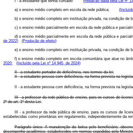
I - a estudante que tenha cursado:
(Redação dada pela Lei nº 1
a) o ensino médio completo em escola da rede pública;
(Incluíd
b) o ensino médio completo em instituição privada, na condição de 
c) o ensino médio parcialmente em escola da rede pública e parcialm
d) o ensino médio parcialmente em escola da rede pública e parcial
de 2022)
(Produção de efeito)
e) o ensino médio completo em instituição privada, na condição de 
f) o ensino médio completo em escola comunitária que atue no âm
2020;
(Incluído pela Lei nº 14.945, de 2024)
II - a estudante portador de deficiência, nos termos da lei;
II - a estudante pessoa com deficiência, na forma prevista na legi
II - a estudante pessoa com deficiência, na forma prevista na legi
III - a professor da rede pública de ensino, para os cursos de lice
2º do art. 1º desta Lei.
III - a professor da rede pública de ensino, para os cursos de li
estabelecidas como prioritárias em regulamento, independentemente da rend
Parágrafo único. A manutenção da bolsa pelo beneficiário, obse
desempenho acadêmico, estabelecidos em normas expedidas pelo Minis