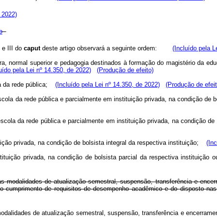
 2022)
o
 e III do
caput
deste artigo observará a seguinte ordem:
(Incluído pela L
atura, normal superior e pedagogia destinados à formação do magistério da e
luído pela Lei nº 14.350, de 2022)
(Produção de efeito)
la da rede pública;
(Incluído pela Lei nº 14.350, de 2022)
(Produção de efeit
cola da rede pública e parcialmente em instituição privada, na condição de 
cola da rede pública e parcialmente em instituição privada, na condição de 
ção privada, na condição de bolsista integral da respectiva instituição;
(In
ituição privada, na condição de bolsista parcial da respectiva instituiç
s modalidades de atualização semestral, suspensão, transferência e ence
á do cumprimento de requisitos de desempenho acadêmico e do disposto 
modalidades de atualização semestral, suspensão, transferência e encerrame