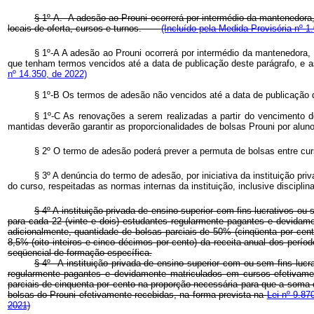
§ 1º-A. A adesão ao Prouni ocorrerá por intermédio da mantenedora, 
locais de oferta, cursos e turnos.
(Incluído pela Medida Provisória nº 1
§ 1º-A A adesão ao Prouni ocorrerá por intermédio da mantenedora, 
que tenham termos vencidos até a data de publicação deste parágrafo, e as 
nº 14.350, de 2022)
§ 1º-B Os termos de adesão não vencidos até a data de publicação de
§ 1º-C As renovações a serem realizadas a partir do vencimento d
mantidas deverão garantir as proporcionalidades de bolsas Prouni por aluno
§ 2º O termo de adesão poderá prever a permuta de bolsas entre curs
§ 3º A denúncia do termo de adesão, por iniciativa da instituição pr
do curso, respeitadas as normas internas da instituição, inclusive disciplin
§ 4º A instituição privada de ensino superior com fins lucrativos ou 
para cada 22 (vinte e dois) estudantes regularmente pagantes e devidame
adicionalmente, quantidade de bolsas parciais de 50% (cinqüenta por cent
8,5% (oito inteiros e cinco décimos por cento) da receita anual dos perío
seqüencial de formação específica.
§ 4º A instituição privada de ensino superior com ou sem fins lucra
regularmente pagantes e devidamente matriculados em cursos efetivamen
parciais de cinquenta por cento na proporção necessária para que a soma do
bolsas do Prouni efetivamente recebidas, na forma prevista na
Lei nº 9.8
2021)