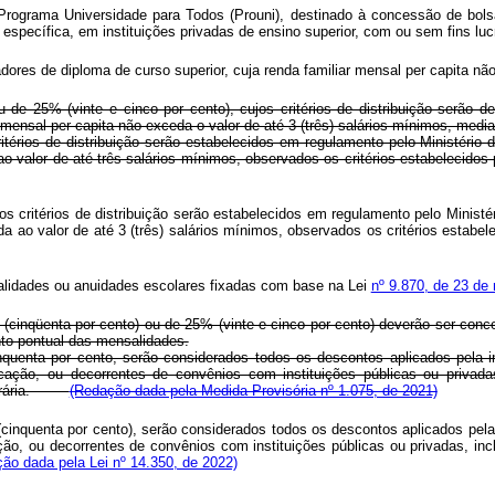
o Programa Universidade para Todos (Prouni), destinado à concessão de bols
específica, em instituições privadas de ensino superior, com ou sem fins lu
adores de diploma de curso superior, cuja renda familiar mensal per capita nã
 de 25% (vinte e cinco por cento), cujos critérios de distribuição serão 
r mensal per capita não exceda o valor de até 3 (três) salários-mínimos, media
itérios de distribuição serão estabelecidos em regulamento pelo Ministério
o valor de até três salários mínimos, observados os critérios estabeleci
os critérios de distribuição serão estabelecidos em regulamento pelo Minist
 ao valor de até 3 (três) salários mínimos, observados os critérios estabel
tralidades ou anuidades escolares fixadas com base na Lei
nº 9.870, de 23 de
 (cinqüenta por cento) ou de 25% (vinte e cinco por cento) deverão ser conc
nto pontual das mensalidades.
uenta por cento, serão considerados todos os descontos aplicados pela inst
ucação, ou decorrentes de convênios com instituições públicas ou priva
a horária.
(Redação dada pela Medida Provisória nº 1.075, de 2021)
inquenta por cento), serão considerados todos os descontos aplicados pela in
ção, ou decorrentes de convênios com instituições públicas ou privadas, 
ão dada pela Lei nº 14.350, de 2022)