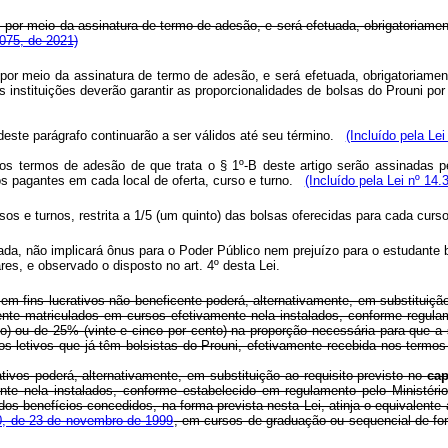
por meio da assinatura de termo de adesão, e será efetuada, obrigatoriament
.075, de 2021)
por meio da assinatura de termo de adesão, e será efetuada, obrigatoriament
instituições deverão garantir as proporcionalidades de bolsas do Prouni por
ste parágrafo continuarão a ser válidos até seu término.
(Incluído pela Lei
os termos de adesão de que trata o § 1º-B deste artigo serão assinadas pe
s pagantes em cada local de oferta, curso e turno.
(Incluído pela Lei nº 14.
os e turnos, restrita a 1/5 (um quinto) das bolsas oferecidas para cada curso
ivada, não implicará ônus para o Poder Público nem prejuízo para o estudante
ares, e observado o disposto no art. 4º desta Lei.
sem fins lucrativos não beneficente poderá, alternativamente, em substituição 
nte matriculados em cursos efetivamente nela instalados, conforme regula
o) ou de 25% (vinte e cinco por cento) na proporção necessária para que a
dos letivos que já têm bolsistas do Prouni, efetivamente recebida nos termo
tivos poderá, alternativamente, em substituição ao requisito previsto no
cap
te nela instalados, conforme estabelecido em regulamento pelo Ministéri
s benefícios concedidos, na forma prevista nesta Lei, atinja o equivalente 
70, de 23 de novembro de 1999
, em cursos de graduação ou sequencial de