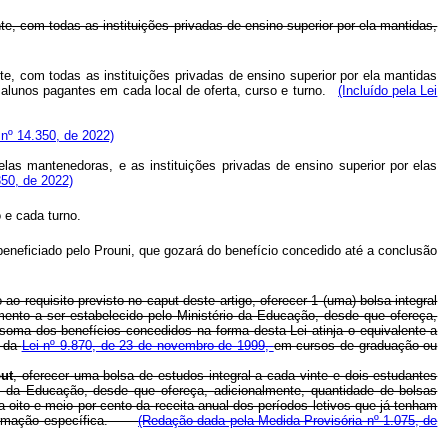
e, com todas as instituições privadas de ensino superior por ela mantidas,
e, com todas as instituições privadas de ensino superior por ela mantidas
 alunos pagantes em cada local de oferta, curso e turno.
(Incluído pela Lei
 nº 14.350, de 2022)
las mantenedoras, e as instituições privadas de ensino superior por elas
350, de 2022)
 e cada turno.
 beneficiado pelo Prouni, que gozará do benefício concedido até a conclusão
ao requisito previsto no caput deste artigo, oferecer 1 (uma) bolsa integral
mento a ser estabelecido pelo Ministério da Educação, desde que ofereça,
 soma dos benefícios concedidos na forma desta Lei atinja o equivalente a
s da
Lei nº 9.870, de 23 de novembro de 1999,
em cursos de graduação ou
ut
, oferecer uma bolsa de estudos integral a cada vinte e dois estudantes
o da Educação, desde que ofereça, adicionalmente, quantidade de bolsas
a oito e meio por cento da receita anual dos períodos letivos que já tenham
 formação específica.
(Redação dada pela Medida Provisória nº 1.075, de