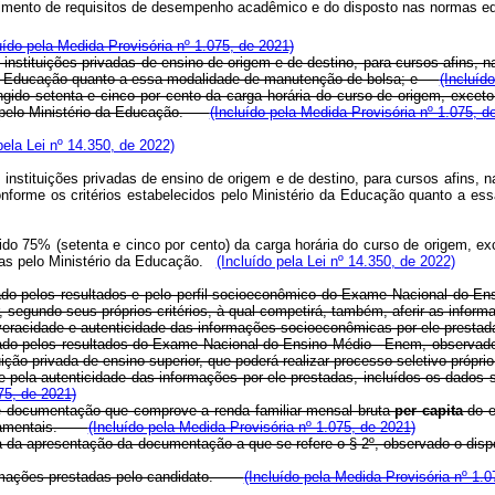
imento de requisitos de desempenho acadêmico e do disposto nas normas edi
uído pela Medida Provisória nº 1.075, de 2021)
instituições privadas de ensino de origem e de destino, para cursos afins, n
io da Educação quanto a essa modalidade de manutenção de bolsa; e
(Incluíd
tingido setenta e cinco por cento da carga horária do curso de origem, excet
s pelo Ministério da Educação.
(Incluído pela Medida Provisória nº 1.075, d
pela Lei nº 14.350, de 2022)
instituições privadas de ensino de origem e de destino, para cursos afins, 
onforme os critérios estabelecidos pelo Ministério da Educação quanto a e
ngido 75% (setenta e cinco por cento) da carga horária do curso de origem, e
as pelo Ministério da Educação.
(Incluído pela Lei nº 14.350, de 2022)
nado pelos resultados e pelo perfil socioeconômico do Exame Nacional do Ens
r, segundo seus próprios critérios, à qual competirá, também, aferir as infor
la veracidade e autenticidade das informações socioeconômicas por ele pr
nado pelos resultados do Exame Nacional do Ensino Médio - Enem, observado o
ituição privada de ensino superior, que poderá realizar processo seletivo pró
 e pela autenticidade das informações por ele prestadas, incluídos os dado
75, de 2021)
e documentação que comprove a renda familiar mensal bruta
per capita
do e
vernamentais.
(Incluído pela Medida Provisória nº 1.075, de 2021)
sa da apresentação da documentação a que se refere o § 2º, observado o dis
nformações prestadas pelo candidato.
(Incluído pela Medida Provisória nº 1.0