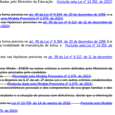
tadas pelo Ministério da Educação.
(Incluído pela Lei nº 14.350, de 2022)
a forma prevista no
art. 49 da Lei nº 9.394, de 20 de dezembro de 1996
, e a
o pela Medida Provisória nº 1.075, de 2021)
o nas hipóteses previstas no
art. 99 da Lei nº 8.112, de 11 de dezembro de
e 2021)
na forma prevista no
art. 49 da Lei nº 9.394, de 20 de dezembro de 1996
(Lei
ssa modalidade de manutenção de bolsa; e
(Incluído pela Lei nº 14.350, de
xceto nas hipóteses previstas no
art. 99 da Lei nº 8.112, de 11 de dezembro
ino Médio - ENEM ou outros critérios a serem definidos pelo Ministério da
mações prestadas pelo candidato.
estadas.
(Revogado pela Medida Provisória nº 1.075, de 2021)
 disposto no § 1º do art. 2º desta Lei e em outros critérios estabelecidos
prio.
(Redação dada pela Medida Provisória nº 1.075, de 2021)
s socioeconômicos pessoais e dos componentes do seu grupo familiar, e dos
studante e a situação de pessoa com deficiência, desde que a informação
posto na
Lei nº 13.709, de 14 de agosto de 2018.
(Incluído pela Medida
75, de 2021)