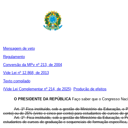
Mensagem de veto
Regulamento
Conversão da MPv nº 213, de 2004
Vide Lei nº 12.868, de 2013
Texto compilado
(Vide Lei Complementar nº 214, de 2025)
Produção de efeitos
O PRESIDENTE DA REPÚBLICA
Faço saber que o Congresso Nacio
Art. 1º Fica instituído, sob a gestão do Ministério da Educação, 
cento) ou de 25% (vinte e cinco por cento) para estudantes de cursos de g
Art. 1º Fica instituído, sob a gestão do Ministério da Educação, o 
estudantes de cursos de graduação e sequenciais de formação específica,