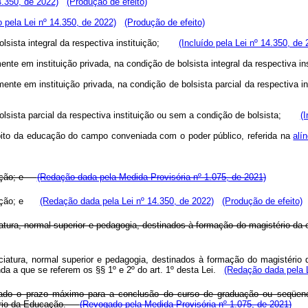
4.350, de 2022)
(Produção de efeito)
o pela Lei nº 14.350, de 2022)
(Produção de efeito)
bolsista integral da respectiva instituição;
(Incluído pela Lei nº 14.350, de 
ente em instituição privada, na condição de bolsista integral da respectiva
mente em instituição privada, na condição de bolsista parcial da respectiv
bolsista parcial da respectiva instituição ou sem a condição de bolsista;
(
bito da educação do campo conveniada com o poder público, referida na
alí
slação; e
(Redação dada pela Medida Provisória nº 1.075, de 2021)
slação; e
(Redação dada pela Lei nº 14.350, de 2022)
(Produção de efeito)
nciatura, normal superior e pedagogia, destinados à formação do magistério 
cenciatura, normal superior e pedagogia, destinados à formação do magistér
a a que se referem os §§ 1º e 2º do art. 1º desta Lei.
(Redação dada pela L
rvado o prazo máximo para a conclusão do curso de graduação ou seqüenc
tério da Educação.
(Revogado pela Medida Provisória nº 1.075, de 2021)