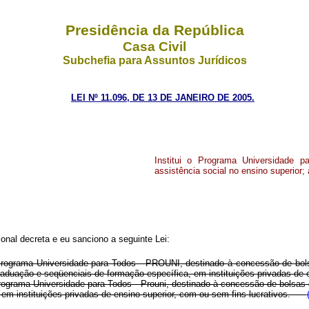
Presidência da República
Casa Civil
Subchefia para Assuntos Jurídicos
LEI Nº 11.096, DE 13 DE JANEIRO DE 2005.
Institui o Programa Universidade 
assistência social no ensino superior; 
nal decreta e eu sanciono a seguinte Lei:
o Programa Universidade para Todos - PROUNI, destinado à concessão de bols
raduação e seqüenciais de formação específica, em instituições privadas de e
Programa Universidade para Todos - Prouni, destinado à concessão de bolsas d
 em instituições privadas de ensino superior, com ou sem fins lucrativos.