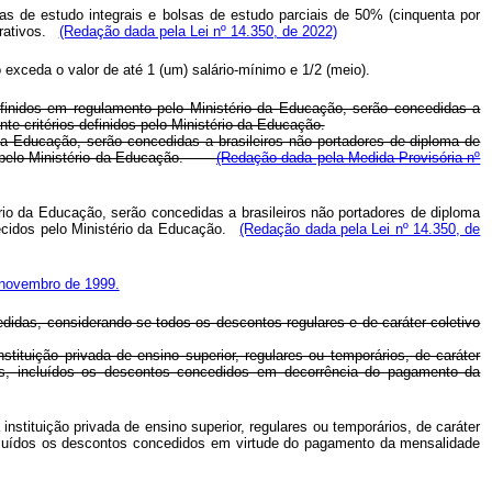
as de estudo integrais e bolsas de estudo parciais de 50% (cinquenta por
crativos.
(Redação dada pela Lei nº 14.350, de 2022)
o exceda o valor de até 1 (um) salário-mínimo e 1/2 (meio).
definidos em regulamento pelo Ministério da Educação, serão concedidas a
nte critérios definidos pelo Ministério da Educação.
 da Educação, serão concedidas a brasileiros não portadores de diploma de
dos pelo Ministério da Educação.
(Redação dada pela Medida Provisória nº
ério da Educação, serão concedidas a brasileiros não portadores de diploma
ecidos pelo Ministério da Educação.
(Redação dada pela Lei nº 14.350, de
 novembro de 1999.
edidas, considerando-se todos os descontos regulares e de caráter coletivo
ituição privada de ensino superior, regulares ou temporários, de caráter
das, incluídos os descontos concedidos em decorrência do pagamento da
stituição privada de ensino superior, regulares ou temporários, de caráter
incluídos os descontos concedidos em virtude do pagamento da mensalidade