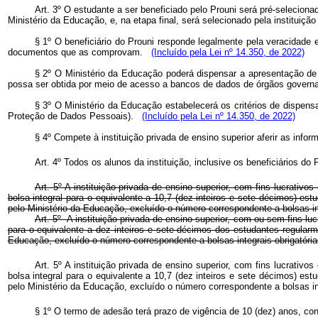
Art. 3º O estudante a ser beneficiado pelo Prouni será pré-selecion
Ministério da Educação, e, na etapa final, será selecionado pela instituiçã
§ 1º O beneficiário do Prouni responde legalmente pela veracidade
documentos que as comprovam.
(Incluído pela Lei nº 14.350, de 2022)
§ 2º O Ministério da Educação poderá dispensar a apresentação d
possa ser obtida por meio de acesso a bancos de dados de órgãos govern
§ 3º O Ministério da Educação estabelecerá os critérios de dispen
Proteção de Dados Pessoais).
(Incluído pela Lei nº 14.350, de 2022)
§ 4º Compete à instituição privada de ensino superior aferir as info
Art. 4º Todos os alunos da instituição, inclusive os beneficiários d
Art. 5º A instituição privada de ensino superior, com fins lucrativ
bolsa integral para o equivalente a 10,7 (dez inteiros e sete décimos) es
pelo Ministério da Educação, excluído o número correspondente a bolsas int
Art. 5º A instituição privada de ensino superior, com ou sem fins l
para o equivalente a dez inteiros e sete décimos dos estudantes regularm
Educação, excluído o número correspondente a bolsas integrais obrigatória
Art. 5º A instituição privada de ensino superior, com fins lucrativ
bolsa integral para o equivalente a 10,7 (dez inteiros e sete décimos) es
pelo Ministério da Educação, excluído o número correspondente a bolsas int
§ 1º O termo de adesão terá prazo de vigência de 10 (dez) anos, con