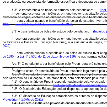
de graduação ou sequencial de formação específica e dependerá do cumpr
§ 3º A transferência de bolsa de estudos pelo beneficiário:
(Incl
I - somente ocorrerá nas hipóteses em que houver a aceitação pelas 
existência de vagas, conforme os critérios estabelecidos pelo Ministér
II - será vedada quando o beneficiário da bolsa de estudos tiver a
1990
, na
Lei nº 9.536, de 11 de dezembro de 1997
, e nas normas editada
§ 3º A transferência de bolsa de estudo pelo beneficiário:
(Incluído 
I - ocorrerá somente nas hipóteses em que houver a aceitação pelas 
de Diretrizes e Bases da Educação Nacional), e a existência de vagas, c
2022)
II - será vedada quando o beneficiário da bolsa de estudo tiver ati
de 1990
, na
Lei nº 9.536, de 11 de dezembro de 1997
, e nas normas editad
Art. 3º O estudante a ser beneficiado pelo Prouni será pré-selecio
Educação, e, na etapa final, selecionado pela instituição de ensino superio
Parágrafo único. O beneficiário do Prouni responde legalmente pe
Art. 3º O estudante a ser beneficiado pelo Prouni será pré-selecio
pelo Ministério da Educação, e, na etapa final, será selecionado pela inst
§ 1º O beneficiário do Prouni responde legalmente pela veracidade
documentos que as comprovam.
(Incluído pela Medida Provisória nº 1.0
§ 2º O Ministério da Educação poderá dispensar a apresentação d
possa ser obtida por meio de acesso a bancos de dados de órgãos go
§ 3º O Ministério da Educação estabelecerá os critérios de dispen
Provisória nº 1.075, de 2021)
§ 4º Compete à instituição privada de ensino superior aferir as i