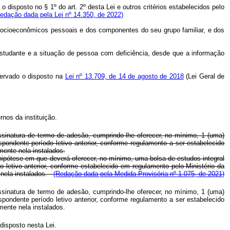
disposto no § 1º do art. 2º desta Lei e outros critérios estabelecidos pelo
edação dada pela Lei nº 14.350, de 2022)
s socioeconômicos pessoais e dos componentes do seu grupo familiar, e dos
studante e a situação de pessoa com deficiência, desde que a informação
servado o disposto na
Lei nº 13.709, de 14 de agosto de 2018
(Lei Geral de
nos da instituição.
 assinatura de termo de adesão, cumprindo-lhe oferecer, no mínimo, 1 (uma)
spondente período letivo anterior, conforme regulamento a ser estabelecido
mente nela instalados.
, hipótese em que deverá oferecer, no mínimo, uma bolsa de estudos integral
 letivo anterior, conforme estabelecido em regulamento pelo Ministério da
e nela instalados.
(Redação dada pela Medida Provisória nº 1.075, de 2021)
 assinatura de termo de adesão, cumprindo-lhe oferecer, no mínimo, 1 (uma)
spondente período letivo anterior, conforme regulamento a ser estabelecido
mente nela instalados.
disposto nesta Lei.