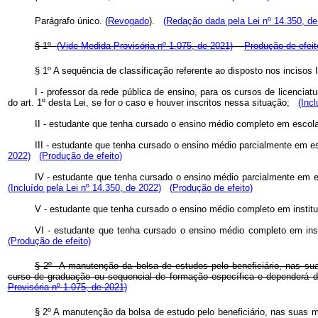
Parágrafo único. (
Revogado
).
(Redação dada pela Lei nº 14.350, de
§ 1º
(Vide Medida Provisória nº 1.075, de 2021)
Produção de efeit
§ 1º A sequência de classificação referente ao disposto nos incisos I
I - professor da rede pública de ensino, para os cursos de licenci
do art. 1º desta Lei, se for o caso e houver inscritos nessa situação;
(Inc
II - estudante que tenha cursado o ensino médio completo em esco
III - estudante que tenha cursado o ensino médio parcialmente em es
2022)
(Produção de efeito)
IV - estudante que tenha cursado o ensino médio parcialmente em es
(Incluído pela Lei nº 14.350, de 2022)
(Produção de efeito)
V - estudante que tenha cursado o ensino médio completo em institui
VI - estudante que tenha cursado o ensino médio completo em inst
(Produção de efeito)
§ 2º A manutenção da bolsa de estudos pelo beneficiário, nas sua
curso de graduação ou sequencial de formação específica e depender
Provisória nº 1.075, de 2021)
§ 2º A manutenção da bolsa de estudo pelo beneficiário, nas suas 