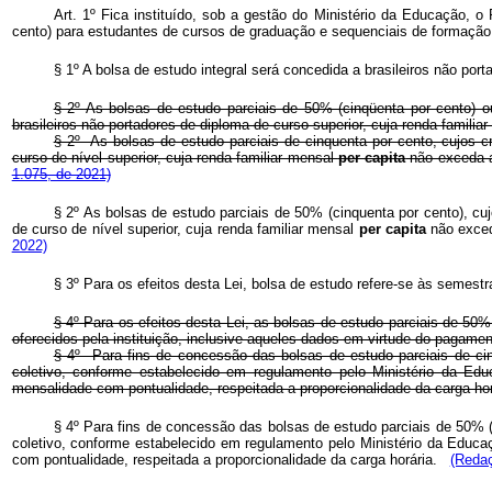
Art. 1º Fica instituído, sob a gestão do Ministério da Educação, 
cento) para estudantes de cursos de graduação e sequenciais de formação 
§ 1º A bolsa de estudo integral será concedida a brasileiros não port
§ 2º As bolsas de estudo parciais de 50% (cinqüenta por cento) ou
brasileiros não-portadores de diploma de curso superior, cuja renda familia
§ 2º As bolsas de estudo parciais de cinquenta por cento, cujos cr
curso de nível superior, cuja renda familiar mensal
per capita
não exceda a
1.075, de 2021)
§ 2º As bolsas de estudo parciais de 50% (cinquenta por cento), cuj
de curso de nível superior, cuja renda familiar mensal
per capita
não exceda
2022)
§ 3º Para os efeitos desta Lei, bolsa de estudo refere-se às semes
§ 4º Para os efeitos desta Lei, as bolsas de estudo parciais de 50%
oferecidos pela instituição, inclusive aqueles dados em virtude do pagame
§ 4º Para fins de concessão das bolsas de estudo parciais de cinq
coletivo, conforme estabelecido em regulamento pelo Ministério da Ed
mensalidade com pontualidade, respeitada a proporcionalidade da carg
§ 4º Para fins de concessão das bolsas de estudo parciais de 50% (c
coletivo, conforme estabelecido em regulamento pelo Ministério da Educa
com pontualidade, respeitada a proporcionalidade da carga horária.
(Redaç