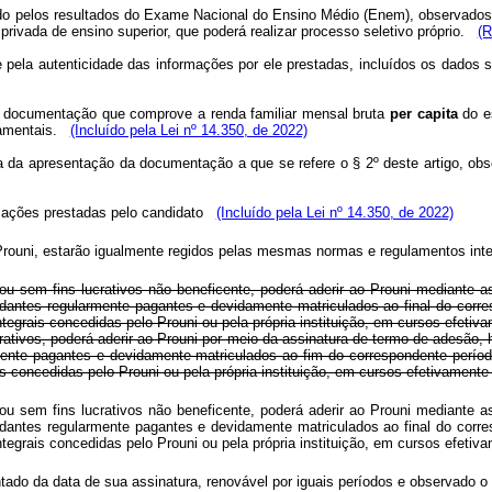
ado pelos resultados do Exame Nacional do Ensino Médio (Enem), observados o 
o privada de ensino superior, que poderá realizar processo seletivo próprio.
(R
 e pela autenticidade das informações por ele prestadas, incluídos os dado
e documentação que comprove a renda familiar mensal bruta
per capita
do e
amentais.
(Incluído pela Lei nº 14.350, de 2022)
sa da apresentação da documentação a que se refere o § 2º deste artigo, ob
rmações prestadas pelo candidato
(Incluído pela Lei nº 14.350, de 2022)
o Prouni, estarão igualmente regidos pelas mesmas normas e regulamentos inter
os ou sem fins lucrativos não beneficente, poderá aderir ao Prouni mediante
tudantes regularmente pagantes e devidamente matriculados ao final do corre
egrais concedidas pelo Prouni ou pela própria instituição, em cursos efetiva
ucrativos, poderá aderir ao Prouni por meio da assinatura de termo de adesão
ente pagantes e devidamente matriculados ao fim do correspondente período
s concedidas pelo Prouni ou pela própria instituição, em cursos efetivament
os ou sem fins lucrativos não beneficente, poderá aderir ao Prouni mediante
tudantes regularmente pagantes e devidamente matriculados ao final do corre
egrais concedidas pelo Prouni ou pela própria instituição, em cursos efetiva
tado da data de sua assinatura, renovável por iguais períodos e observado o 