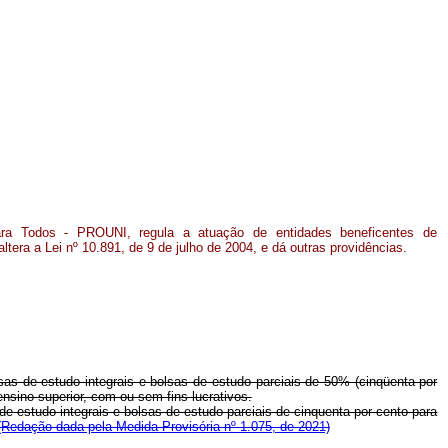
para Todos - PROUNI, regula a atuação de entidades beneficentes de
altera a Lei nº 10.891, de 9 de julho de 2004, e dá outras providências.
as de estudo integrais e bolsas de estudo parciais de 50% (cinqüenta por
nsino superior, com ou sem fins lucrativos.
e estudo integrais e bolsas de estudo parciais de cinquenta por cento para
(Redação dada pela Medida Provisória nº 1.075, de 2021)