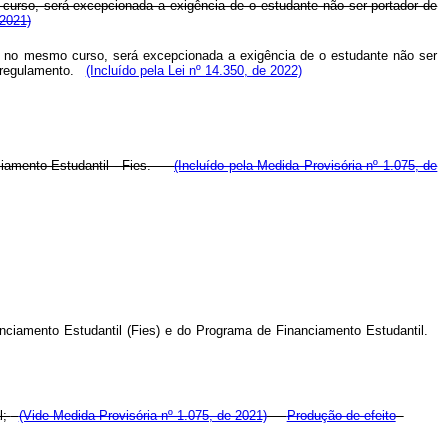
curso, será excepcionada a exigência de o estudante não ser portador de
 2021)
do no mesmo curso, será excepcionada a exigência de o estudante não ser
 regulamento.
(Incluído pela Lei nº 14.350, de 2022)
anciamento Estudantil - Fies.
(Incluído pela Medida Provisória nº 1.075, de
nanciamento Estudantil (Fies) e do Programa de Financiamento Estudantil.
l;
(Vide Medida Provisória nº 1.075, de 2021)
Produção de efeito