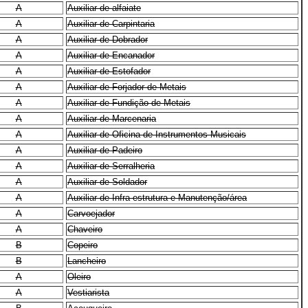
A
Auxiliar de alfaiate
A
Auxiliar de Carpintaria
A
Auxiliar de Dobrador
A
Auxiliar de Encanador
A
Auxiliar de Estofador
A
Auxiliar de Forjador de Metais
A
Auxiliar de Fundição de Metais
A
Auxiliar de Marcenaria
A
Auxiliar de Oficina de Instrumentos Musicais
A
Auxiliar de Padeiro
A
Auxiliar de Serralheria
A
Auxiliar de Soldador
A
Auxiliar de Infra-estrutura e Manutenção/área
A
Carvoejador
A
Chaveiro
B
Copeiro
B
Lancheiro
A
Oleiro
A
Vestiarista