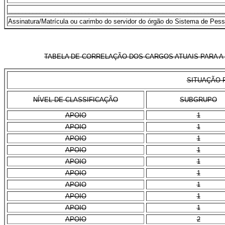
_____________________________________________________________
Assinatura/Matrícula ou carimbo do servidor do órgão do Sistema de Pess
TABELA DE CORRELAÇÃO DOS CARGOS ATUAIS PARA A
SITUAÇÃO 
NÍVEL DE CLASSIFICAÇÃO
SUBGRUPO
APOIO
1
APOIO
1
APOIO
1
APOIO
1
APOIO
1
APOIO
1
APOIO
1
APOIO
1
APOIO
1
APOIO
2