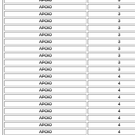
APOIO
3
APOIO
3
APOIO
3
APOIO
3
APOIO
3
APOIO
3
APOIO
3
APOIO
3
APOIO
3
APOIO
3
APOIO
3
APOIO
4
APOIO
4
APOIO
4
APOIO
4
APOIO
4
APOIO
4
APOIO
4
APOIO
4
APOIO
4