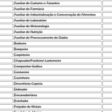
Auxiliar de Curtume e Tanantes
Auxiliar de Farmácia
Auxiliar de Industrialização e Conservação de Alimentos
Auxiliar de Laboratório
Auxiliar de Meteorologia
Auxiliar de Nutrição
Auxiliar de Processamento de Dados
Barbeiro
Barqueiro
Carpinteiro
Chapeador/Funileiro/ Lanterneiro
Compositor Gráfico
Costureiro
Cozinheiro
Desenhista Copista
Dobrador
Encanador/área
Estofador
Forjador de Metais