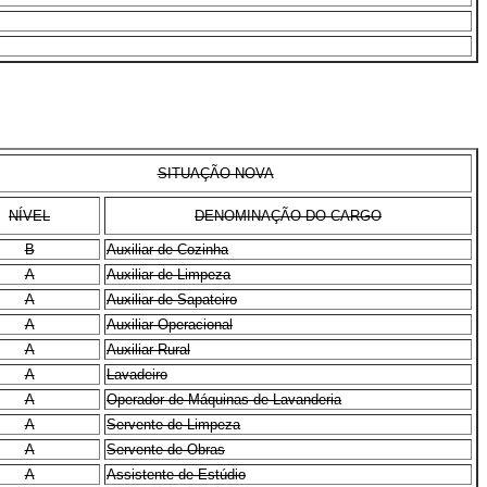
SITUAÇÃO NOVA
NÍVEL
DENOMINAÇÃO DO CARGO
B
Auxiliar de Cozinha
A
Auxiliar de Limpeza
A
Auxiliar de Sapateiro
A
Auxiliar Operacional
A
Auxiliar Rural
A
Lavadeiro
A
Operador de Máquinas de Lavanderia
A
Servente de Limpeza
A
Servente de Obras
A
Assistente de Estúdio