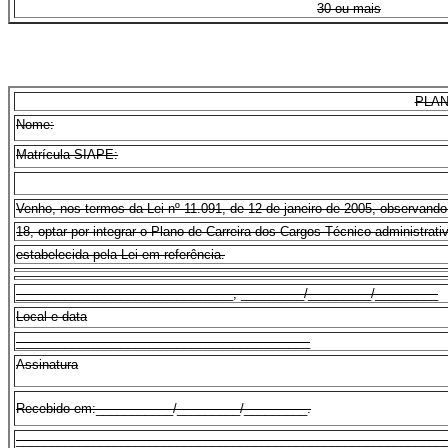
30 ou mais
PLAN
Nome:
Matrícula SIAPE:
Venho, nos termos da Lei nº 11.091, de 12 de janeiro de 2005, observando
18, optar por integrar o Plano de Carreira dos Cargos Técnico-administra
estabelecida pela Lei em referência.
_______________________________, _________/_________/_________
Local e data
__________________________________________
Assinatura
Recebido em:___________/_________/_________.
_____________________________________________________________