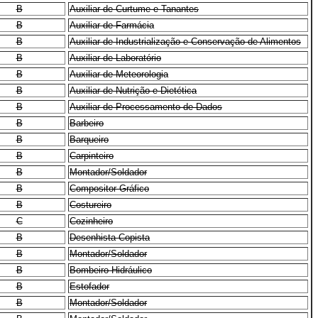
B
Auxiliar de Curtume e Tanantes
B
Auxiliar de Farmácia
B
Auxiliar de Industrialização e Conservação de Alimentos
B
Auxiliar de Laboratório
B
Auxiliar de Meteorologia
B
Auxiliar de Nutrição e Dietética
B
Auxiliar de Processamento de Dados
B
Barbeiro
B
Barqueiro
B
Carpinteiro
B
Montador/Soldador
B
Compositor Gráfico
B
Costureiro
C
Cozinheiro
B
Desenhista Copista
B
Montador/Soldador
B
Bombeiro Hidráulico
B
Estofador
B
Montador/Soldador