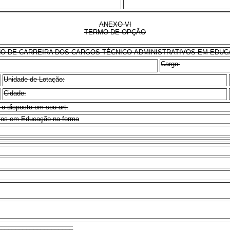
ANEXO VI
TERMO DE OPÇÃO
O DE CARREIRA DOS CARGOS TÉCNICO-ADMINISTRATIVOS EM EDU
Cargo:
Unidade de Lotação:
Cidade:
 o disposto em seu art.
tivos em Educação na forma
_____________________