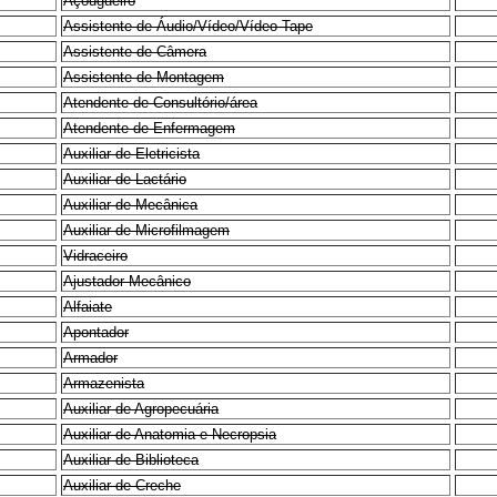
Açougueiro
Assistente de Áudio/Vídeo/Vídeo Tape
Assistente de Câmera
Assistente de Montagem
Atendente de Consultório/área
Atendente de Enfermagem
Auxiliar de Eletricista
Auxiliar de Lactário
Auxiliar de Mecânica
Auxiliar de Microfilmagem
Vidraceiro
Ajustador Mecânico
Alfaiate
Apontador
Armador
Armazenista
Auxiliar de Agropecuária
Auxiliar de Anatomia e Necropsia
Auxiliar de Biblioteca
Auxiliar de Creche