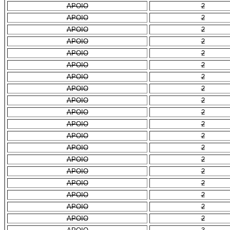
APOIO
2
APOIO
2
APOIO
2
APOIO
2
APOIO
2
APOIO
2
APOIO
2
APOIO
2
APOIO
2
APOIO
2
APOIO
2
APOIO
2
APOIO
2
APOIO
2
APOIO
2
APOIO
2
APOIO
2
APOIO
2
APOIO
2