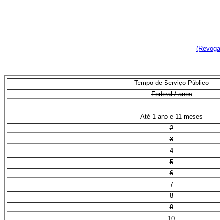
(Revoga
Tempo de Serviço Público
Federal / anos
Até 1 ano e 11 meses
2
3
4
5
6
7
8
9
10