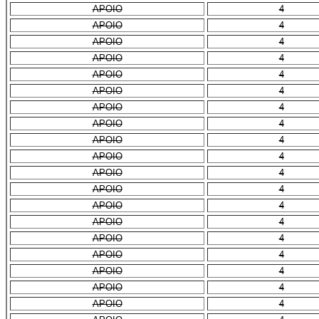
APOIO
4
APOIO
4
APOIO
4
APOIO
4
APOIO
4
APOIO
4
APOIO
4
APOIO
4
APOIO
4
APOIO
4
APOIO
4
APOIO
4
APOIO
4
APOIO
4
APOIO
4
APOIO
4
APOIO
4
APOIO
4
APOIO
4