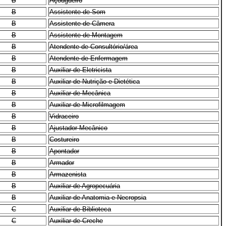
B
Açougueiro
B
Assistente de Som
B
Assistente de Câmera
B
Assistente de Montagem
B
Atendente de Consultório/área
B
Atendente de Enfermagem
B
Auxiliar de Eletricista
B
Auxiliar de Nutrição e Dietética
B
Auxiliar de Mecânica
B
Auxiliar de Microfilmagem
B
Vidraceiro
B
Ajustador Mecânico
B
Costureiro
B
Apontador
B
Armador
B
Armazenista
B
Auxiliar de Agropecuária
B
Auxiliar de Anatomia e Necropsia
C
Auxiliar de Biblioteca
C
Auxiliar de Creche