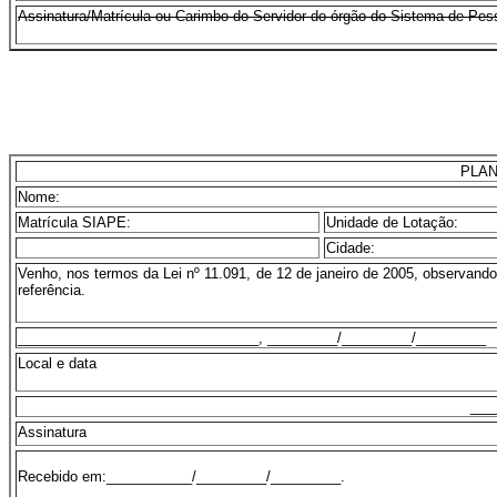
Assinatura/Matrícula ou Carimbo do Servidor do órgão do Sistema de Pes
PLAN
Nome:
Matrícula SIAPE:
Unidade de Lotação:
Cidade:
Venho, nos termos da Lei nº 11.091, de 12 de janeiro de 2005, observando
referência.
_______________________________, _________/_________/_________
Local e data
___
Assinatura
Recebido em:___________/_________/_________.