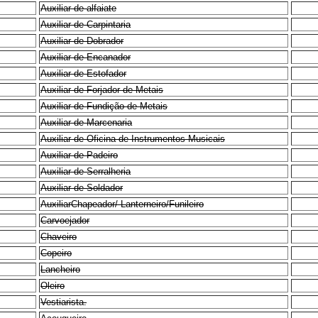
Auxiliar de alfaiate
Auxiliar de Carpintaria
Auxiliar de Dobrador
Auxiliar de Encanador
Auxiliar de Estofador
Auxiliar de Forjador de Metais
Auxiliar de Fundição de Metais
Auxiliar de Marcenaria
Auxiliar de Oficina de Instrumentos Musicais
Auxiliar de Padeiro
Auxiliar de Serralheria
Auxiliar de Soldador
AuxiliarChapeador/ Lanterneiro/Funileiro
Carvoejador
Chaveiro
Copeiro
Lancheiro
Oleiro
Vestiarista.