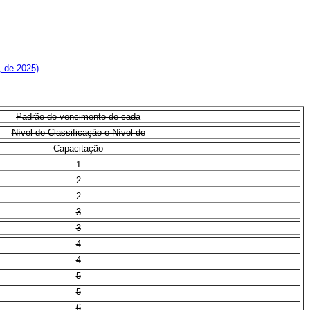
, de 2025)
Padrão de vencimento de cada
Nível de Classificação e Nível de
Capacitação
1
2
2
3
3
4
4
5
5
6