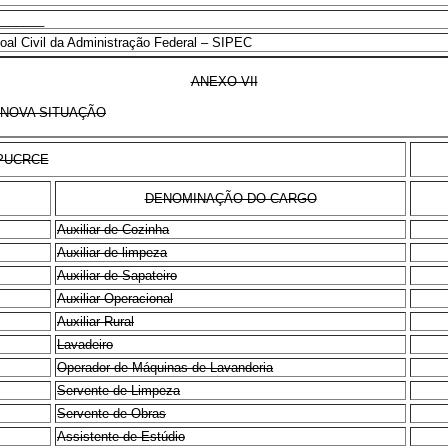
_______
oal Civil da Administração Federal – SIPEC
ANEXO VII
 NOVA SITUAÇÃO
PUCRCE
DENOMINAÇÃO DO CARGO
Auxiliar de Cozinha
Auxiliar de limpeza
Auxiliar de Sapateiro
Auxiliar Operacional
Auxiliar Rural
Lavadeiro
Operador de Máquinas de Lavanderia
Servente de Limpeza
Servente de Obras
Assistente de Estúdio