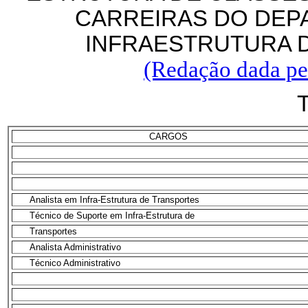
CARREIRAS DO DEP
INFRAESTRUTURA 
(Redação dada pel
CARGOS
Analista em Infra-Estrutura de Transportes
Técnico de Suporte em Infra-Estrutura de
Transportes
Analista Administrativo
Técnico Administrativo