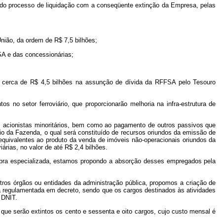
 do processo de liquidação com a conseqüente extinção da Empresa, pelas
nião, da ordem de R$ 7,5 bilhões;
SA e das concessionárias;
miu cerca de R$ 4,5 bilhões na assunção de dívida da RFFSA pelo Tesouro
 no setor ferroviário, que proporcionarão melhoria na infra-estrutura de
aos acionistas minoritários, bem como ao pagamento de outros passivos que
o da Fazenda, o qual será constituído de recursos oriundos da emissão de
 equivalentes ao produto da venda de imóveis não-operacionais oriundos da
rias, no valor de até R$ 2,4 bilhões.
obra especializada, estamos propondo a absorção desses empregados pela
utros órgãos ou entidades da administração pública, propomos a criação de
rá regulamentada em decreto, sendo que os cargos destinados às atividades
 DNIT.
ue serão extintos os cento e sessenta e oito cargos, cujo custo mensal é