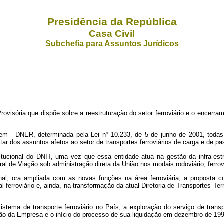
Presidência da República
Casa Civil
Subchefia para Assuntos Jurídicos
visória que dispõe sobre a reestruturação do setor ferroviário e o encerra
em - DNER, determinada pela Lei nº
10.233, de 5 de junho de 2001, todas
ar dos assuntos afetos ao setor de transportes ferroviários de carga e de pa
itucional do DNIT, uma vez que essa entidade atua na gestão da infra-est
 de Viação sob administração direta da União nos modais rodoviário, ferrovi
l, ora ampliada com as novas funções na área ferroviária, a proposta cons
ferroviário e, ainda, na transformação da atual Diretoria de Transportes Terr
istema de transporte ferroviário no País, a exploração do serviço de tran
ão da Empresa e o início do processo de sua liquidação em dezembro de 199