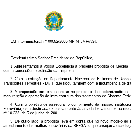
EM Interministerial nº
00052/2005/MP/MT/MF/AGU
Excelentíssimo Senhor Presidente da República,
1. Apresentamos a Vossa Excelência a presente proposta de Medida Pro
com a conseqüente extinção da Empresa.
2. Com a extinção do Departamento Nacional de Estradas de Rodag
Transportes Terrestres - DNIT, que ficou também com a incumbência de trat
3. A proposição em tela insere-se no processo de modernização inst
manutenção e operação da infra-estrutura dos segmentos do Sistema Federal
4. Com o objetivo de assegurar o cumprimento da missão instituciona
Ferroviária, esta destinada exclusivamente às atividades atinentes ao modal 
nº
10.233, de 5 de junho de 2001.
5. De outro lado, a proposta leva em conta que no novo modelo do s
arrendamento das malhas ferroviárias da RFFSA, o que ensejou a dissoluç