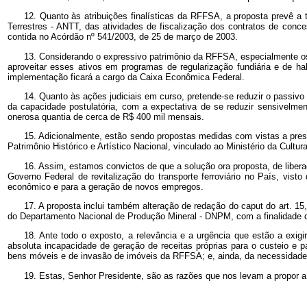
12. Quanto às atribuições finalísticas da RFFSA, a proposta prevê a
Terrestres - ANTT, das atividades de fiscalização dos contratos de con
contida no Acórdão nº
541/2003, de 25 de março de 2003.
13. Considerando o expressivo patrimônio da RFFSA, especialmente os i
aproveitar esses ativos em programas de regularização fundiária e de hab
implementação ficará a cargo da Caixa Econômica Federal.
14. Quanto às ações judiciais em curso, pretende-se reduzir o passivo
da capacidade postulatória, com a expectativa de se reduzir sensivelmen
onerosa quantia de cerca de R$ 400 mil mensais.
15. Adicionalmente, estão sendo propostas medidas com vistas a prese
Patrimônio Histórico e Artístico Nacional, vinculado ao Ministério da Cultur
16. Assim, estamos convictos de que a solução ora proposta, de liber
Governo Federal de revitalização do transporte ferroviário no País, visto
econômico e para a geração de novos empregos.
17. A proposta inclui também alteração de redação do caput do art. 15, 
do Departamento Nacional de Produção Mineral - DNPM, com a finalidade de 
18. Ante todo o exposto, a relevância e a urgência que estão a exi
absoluta incapacidade de geração de receitas próprias para o custeio e
bens móveis e de invasão de imóveis da RFFSA; e, ainda, da necessidade ime
19. Estas, Senhor Presidente, são as razões que nos levam a propor a