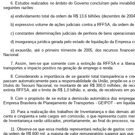
6. Estudos realizados no âmbito do Governo concluíram pela inviabi
seguintes razões:
a) endividamento total da ordem de R$ 13,6 bilhões (dezembro de 2004
b) expressivo volume de ações judiciais contra a RFFSA, da ordem de 
c) constantes determinações judiciais de penhora de bens operaciona
d) insegurança jurídica gerada pelo estado de liquidação da Empresa com
e) exaustão, até o primeiro trimestre de 2005, dos recursos financ
Nacional.
7. Assim, tem-se que somente com a extinção da RFFSA e a liberação 
transportes e impacto positivo na geração de emprego e renda.
8. Considerando a importância de se garantir total transparência e c
passam automaticamente para a responsabilidade da União, propõe-se a cr
títulos do Tesouro Nacional, no montante de até R$ 300,0 milhões; de rec
extinta RFFSA, até o limite de R$ 1,0 bilhão; e, ainda, de recebíveis em p
9. Com o propósito de se evitar a demissão automática dos emprega
Empresa Brasileira de Planejamento de Transportes - GEIPOT - em liquidaç
10. Para a realização dos trabalhos de Inventariança e das demais at
cento e cinqüenta e sete cargos em comissão, o que representa custo mens
de Inventariança serão utilizados, prioritariamente, ao final do processo, 
11. Observe-se que essa medida representará redução de gastos com o
da ordem de R$ 600 mil, a maioria de valor remuneratório superior aos que