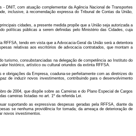
rtes - DNIT, com atuação complementar da Agência Nacional de Transportes
nde, inclusive, à recomendação expressa do Tribunal de Contas da União,
principais cidades, a presente medida propõe que a União seja autorizada a
do políticas públicas a serem definidas pelo Ministério das Cidades, cuja
s da RFFSA, tendo em vista que a Advocacia-Geral da União será a detentora
espesas relativas aos escritórios de advocacia contratados, que montam a
 do turismo, consubstanciadas na delegação de competência ao Instituto do
alor histórico, artístico ou cultural oriundos da extinta RFFSA.
os e obrigações da Empresa, coaduna-se perfeitamente com as diretrizes do
 capaz de induzir novos investimentos, contribuindo para o desenvolvimento
bro de 2004, que dispõe sobre as Carreiras e do Plano Especial de Cargos
as carreiras listadas no art. 1º
da referida Lei.
tinuar suportando as expressivas despesas geradas pela RFFSA, diante da
espesas se nenhuma providência for tomada; da ameaça de deterioração de
ar novos investimentos.