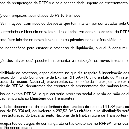
lidade da recuperação da RFFSA e pela necessidade urgente de encerramento
), com prejuízos acumulados de R$ 16,6 bilhões;
38 mil ações, com risco de despesas que terminariam por ser arcadas pela U
is arrendados e bloqueio de valores depositados em contas bancárias da RFF
o fator inibidor de novos investimentos privados no setor ferroviário; e
eiros necessários para custear o processo de liquidação, o qual já consu
dos ativos será possível incrementar a realização de novos investimentos
redibilidade ao processo, especialmente no que diz respeito à indenização 
iação do "Fundo Contingente da Extinta RFFSA - FC", no âmbito do Ministéri
ursos do Tesouro Nacional, provenientes da emissão de títulos, em valores
oder da RFFSA, decorrentes dos contratos de arrendamento das malhas ferroviá
dos da extinta RFFSA, o que causaria problema social e perda de mão-de-
ão, vinculada ao Ministério dos Transportes.
ividades decorrentes da transferência das funções da extinta RFFSA para o
al de R$ 354 mil, equivalente a 287,53 DAS unitários, cuja distribuição se
na reestruturação do Departamento Nacional de Infra-Estrutura de Transportes -
cupantes de cargos de confiança até então existentes na RFFSA, uma vez q
 estão sendo criados.