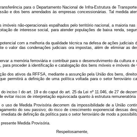
 transferência para o Departamento Nacional de Infra-Estrutura de Transpo
cessão e dos bens arrendados às empresas concessionárias. Tal medida ate
móveis não-operacionais espalhados pelo território nacional, a maioria nas 
itação de interesse social, para atender populações de baixa renda, segun
 potencial com a melhoria da qualidade técnica na defesa de ações judiciai
te o valor das condenações judiciais ora impostas, além de eliminar as d
rvar a memória ferroviária e contribuir para o desenvolvimento da cultura e
a, para proceder à identificação e catalogação dos bens móveis e imóveis de v
ação dos ativos da RFFSA, mediante a assunção pela União dos bens, direit
 que permitirá a definição de uma política voltada para o setor ferroviário
do inciso I do art. 19 e do caput do art. 25 da Lei nº
11.046, de 27 de dezem
evitar riscos de interpretação equivocada quanto à estrutura remuneratória d
gir o uso de Medida Provisória decorrem da impossibilidade de a União con
 pagamento do seu passivo; do risco de crescimento exponencial dessas d
diata de definição da política para o setor ferroviário de modo a possibilit
 presente Medida Provisória.
Respeitosamente,